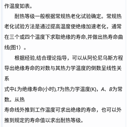
作温度如表。
耐热等级一般根据常规热老化试验确定。常规热
老化试验方法是通过提高温度使绝缘加速老化，通常
,
在三个或四个温度下求取绝缘的寿命
并做出热寿命曲
(
1
线
图
）。
,
根据经验
结合理论指导，可以从阿伦尼乌斯方程
导出绝缘寿命的对数与其热力学温度的倒数呈线性关
系
L
(
),
T
(K)
A
B
式中
为绝缘寿命
小时
为热力学温度
，
、
为常
数。从热
寿命线外推到工作温度可求出绝缘的寿命，也可以外
推到规定的寿命值以求出耐热等级。