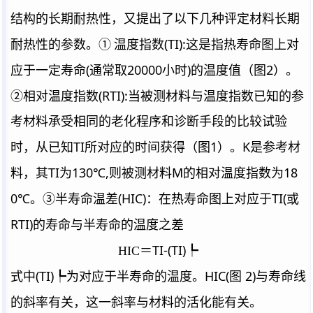
结构的长期耐热性，又提出了以下几种评定材料长期
(TI):
耐热性的参数。①
温度指数
这是指热寿命图上对
(
20000
)
2
应于一定寿命
通常取
小时
的温度值（图
）。
(RTI):
②相对温度指数
当被测材料与温度指数已知的参
考材料承受相同的老化程序和诊断手段的比较试验
TI
1
K
时，从已知
所对应的时间获得（图
）。
是参考材
TI
130
℃
,
M
18
料，其
为
则被测材料
的相对温度指数为
0
℃
(HIC)
TI(
。③半寿命温差
：在热寿命图上对应于
或
RTI)
的寿命与半寿命的温度之差
TI-(TI)
HIC
＝
┡
(TI)
HIC(
2)
式中
┡为对应于半寿命的温度。
图
与寿命线
的斜率有关，这一斜率与材料的活化能有关。