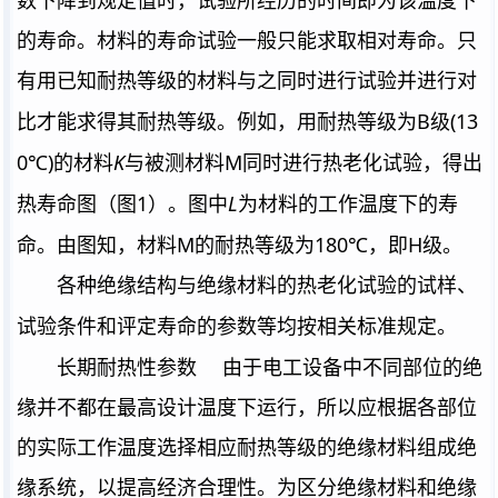
数下降到规定值时，试验所经历的时间即为该温度下
的寿命。材料的寿命试验一般只能求取相对寿命。只
有用已知耐热等级的材料与之同时进行试验并进行对
B
(
13
比才能求得其耐热等级。例如，用耐热等级为
级
0
℃
)
K
M
的材料
与被测材料
同时进行热老化试验，得出
1
L
热寿命图（图
）。图中
为材料的工作温度下的寿
M
180
℃
H
命。由图知，材料
的耐热等级为
，即
级。
各种绝缘结构与绝缘材料的热老化试验的试样、
试验条件和评定寿命的参数等均按相关标准规定。
长期耐热性参数
由于电工设备中不同部位的绝
缘并不都在最高设计温度下运行，所以应根据各部位
的实际工作温度选择相应耐热等级的绝缘材料组成绝
缘系统，以提高经济合理性。为区分绝缘材料和绝缘