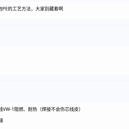
泡PE的工艺方法，大家别藏着啊
线VW-1阻燃、耐热（焊接不会伤芯线皮）
缘