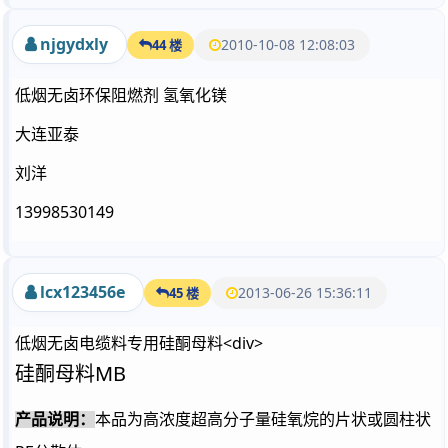
njgydxly
2010-10-08 12:08:03
44 楼
低烟无卤环保阻燃剂 氢氧化镁
大连亚泰
刘洋
13998530149
lcx123456e
2013-06-26 15:36:11
45 楼
低烟无卤电缆料专用硅酮母料<div>
MB
硅酮母料
产品说明：
本品为高浓度超高分子量硅氧烷的片状或圆柱状