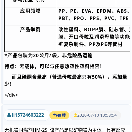
PP
PE
EVA
EPDM
ABS
应用领域
、
、
、
、
PBT
PPO
PPS
PVC
TPE
、
、
、
、
BOPP
产品举例
改性塑料、
膜、硅芯管、
膜、开口母粒及润滑母粒等功能
PP
PE
壁复杂制件、
及
等管材
*
20
/
产品包装为
公斤
袋，非危险品运输
特点：无载体，可以与任意热塑性塑料相容！
而且硅酮含量高（普通母粒最高只有50%），添加量
少！
</div>
li15724603222
2020-07-10 13:58:54
48 楼
无机镁阻燃剂HM-2S, 该产品是以矿物镁为主体，具有反应