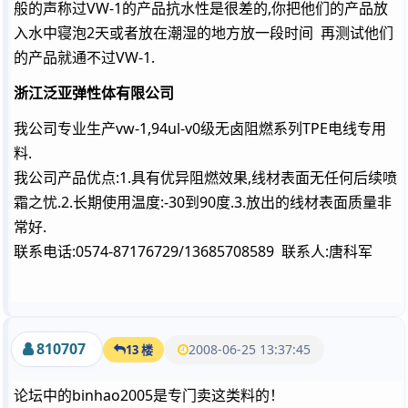
般的声称过VW-1的产品抗水性是很差的,你把他们的产品放
入水中寝泡2天或者放在潮湿的地方放一段时间 再测试他们
的产品就通不过VW-1.
浙江泛亚弹性体有限公司
vw-1,94ul-v0
TPE
我公司专业生产
级无卤阻燃系列
电线专用
.
料
:1.
,
我公司产品优点
具有优异阻燃效果
线材表面无任何后续喷
.2.
:-30
90
.3.
霜之忧
长期使用温度
到
度
放出的线材表面质量非
.
常好
:0574-87176729/13685708589
:
联系电话
联系人
唐科军
810707
2008-06-25 13:37:45
13 楼
论坛中的binhao2005是专门卖这类料的！