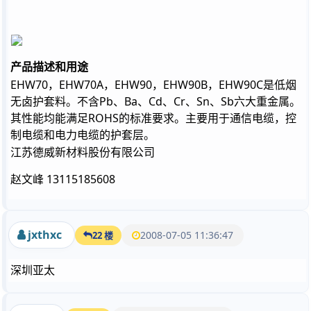
产品描述和用途
EHW70
，
EHW70A
，
EHW90
，
EHW90B
，
EHW90C
是低烟
无卤护套料。不含
Pb
、
Ba
、
Cd
、
Cr
、
Sn
、
Sb
六大重金属。
其性能均能满足
ROHS
的标准要求。主要用于通信电缆，控
制电缆和电力电缆的护套层。
江苏德威新材料股份有限公司
赵文峰 13115185608
jxthxc
2008-07-05 11:36:47
22 楼
深圳亚太