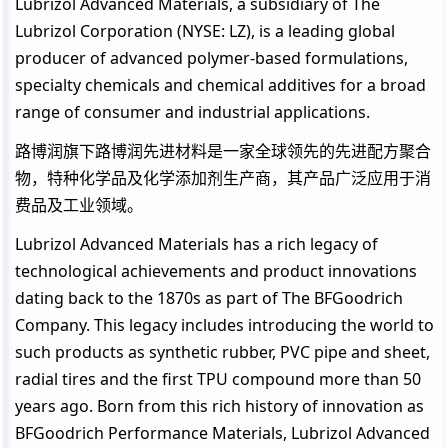
Lubrizol Advanced Materials, a subsidiary of The
Lubrizol Corporation (NYSE: LZ), is a leading global
producer of advanced polymer-based formulations,
specialty chemicals and chemical additives for a broad
range of consumer and industrial applications.
路博润旗下路博润先进材料是一家全球领先的先进配方聚合
物，特种化学品及化学添加剂生产商，其产品广泛应用于消
费品及工业领域。
Lubrizol Advanced Materials has a rich legacy of
technological achievements and product innovations
dating back to the 1870s as part of The BFGoodrich
Company. This legacy includes introducing the world to
such products as synthetic rubber, PVC pipe and sheet,
radial tires and the first TPU compound more than 50
years ago. Born from this rich history of innovation as
BFGoodrich Performance Materials, Lubrizol Advanced