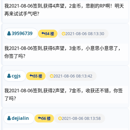
我2021-08-06签到,获得4声望，2金币，悲剧的RP啊！明天
再来试试手气吧？
39596739
2021-08-06 08:13:30
54 楼
我2021-08-06签到,获得6声望，3金币，小意思小意思了，
你签了吗？
cgjs
2021-08-06 08:13:42
55 楼
我2021-08-06签到,获得2声望，7金币，收获还不错，你签
了吗？
dejialin
2021-08-06 08:13:58
56 楼