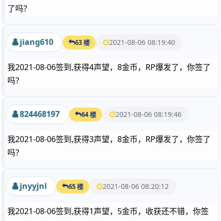
了吗？
jiang610
2021-08-06 08:19:40
63 楼
我2021-08-06签到,获得4声望，8金币，RP爆发了，你签了
吗？
824468197
2021-08-06 08:19:46
64 楼
我2021-08-06签到,获得3声望，8金币，RP爆发了，你签了
吗？
jnyyjnl
2021-08-06 08:20:12
65 楼
我2021-08-06签到,获得1声望，5金币，收获还不错，你签