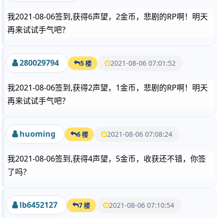
我2021-08-06签到,获得6声望，2金币，悲剧的RP啊！明天
再来试试手气吧？
280029794
2021-08-06 07:01:52
5 楼
我2021-08-06签到,获得2声望，1金币，悲剧的RP啊！明天
再来试试手气吧？
huoming
2021-08-06 07:08:24
6 楼
我2021-08-06签到,获得4声望，5金币，收获还不错，你签
了吗？
lb6452127
2021-08-06 07:10:54
7 楼