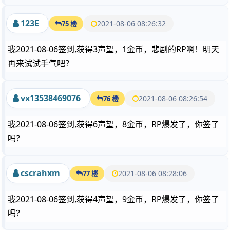
123E
2021-08-06 08:26:32
75 楼
我2021-08-06签到,获得3声望，1金币，悲剧的RP啊！明天
再来试试手气吧？
vx13538469076
2021-08-06 08:26:54
76 楼
我2021-08-06签到,获得6声望，8金币，RP爆发了，你签了
吗？
cscrahxm
2021-08-06 08:28:06
77 楼
我2021-08-06签到,获得4声望，9金币，RP爆发了，你签了
吗？