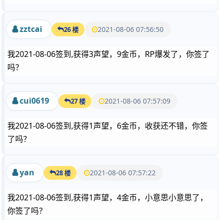
zztcai
2021-08-06 07:56:50
26 楼
我2021-08-06签到,获得3声望，9金币，RP爆发了，你签了
吗？
cui0619
2021-08-06 07:57:09
27 楼
我2021-08-06签到,获得1声望，6金币，收获还不错，你签
了吗？
yan
2021-08-06 07:57:22
28 楼
我2021-08-06签到,获得1声望，4金币，小意思小意思了，
你签了吗？