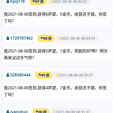
hpq178
2021-08-06 08:34:22
87 楼
我2021-08-06签到,获得6声望，5金币，收获还不错，你签
了吗？
1729787462
2021-08-06 08:34:59
88 楼
我2021-08-06签到,获得5声望，1金币，悲剧的RP啊！明天
再来试试手气吧？
528585444
2021-08-06 08:35:27
89 楼
我2021-08-06签到,获得4声望，7金币，收获还不错，你签
了吗？
ivanshui
2021-08-06 08:35:37
90 楼