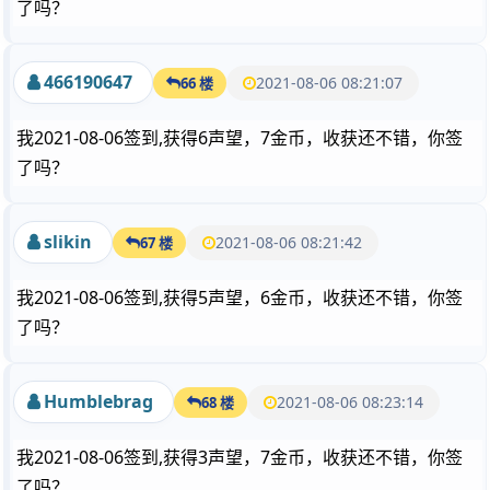
了吗？
466190647
2021-08-06 08:21:07
66 楼
我2021-08-06签到,获得6声望，7金币，收获还不错，你签
了吗？
slikin
2021-08-06 08:21:42
67 楼
我2021-08-06签到,获得5声望，6金币，收获还不错，你签
了吗？
Humblebrag
2021-08-06 08:23:14
68 楼
我2021-08-06签到,获得3声望，7金币，收获还不错，你签
了吗？