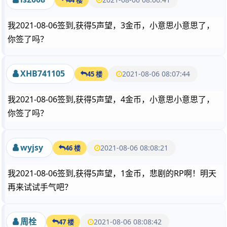
我2021-08-06签到,获得5声望，3金币，小意思小意思了，
你签了吗？
XHB741105
2021-08-06 08:07:44
45 楼
我2021-08-06签到,获得5声望，4金币，小意思小意思了，
你签了吗？
wyjsy
2021-08-06 08:08:21
46 楼
我2021-08-06签到,获得5声望，1金币，悲剧的RP啊！明天
再来试试手气吧？
周栓
2021-08-06 08:08:42
47 楼