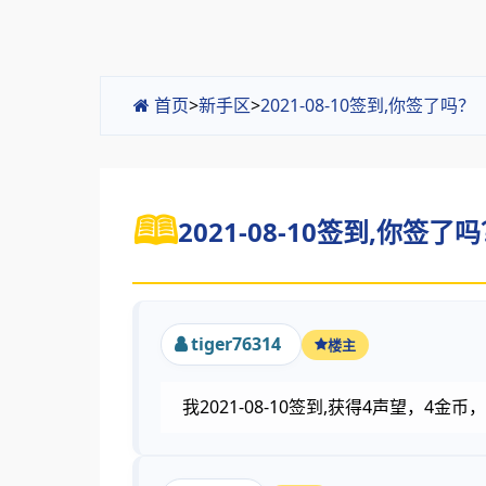
首页
>
新手区
>
2021-08-10签到,你签了吗
2021-08-10签到,你签了吗
tiger76314
楼主
我2021-08-10签到,获得4声望，4