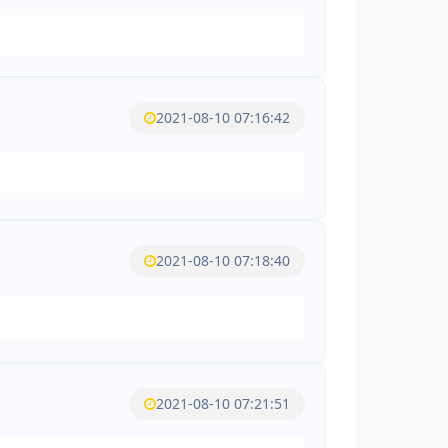
2021-08-10 07:16:42
2021-08-10 07:18:40
2021-08-10 07:21:51