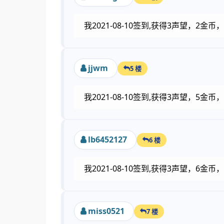
我2021-08-10签到,获得3声望，2
jjwm
5 楼
我2021-08-10签到,获得3声望，5
lb6452127
6 楼
我2021-08-10签到,获得3声望，6
miss0521
7 楼