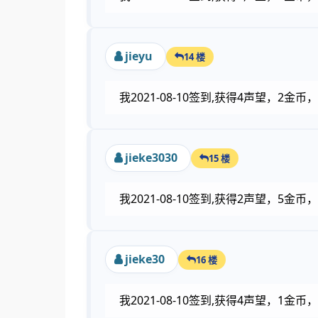
jieyu
14 楼
我2021-08-10签到,获得4声望，2
jieke3030
15 楼
我2021-08-10签到,获得2声望，5
jieke30
16 楼
我2021-08-10签到,获得4声望，1