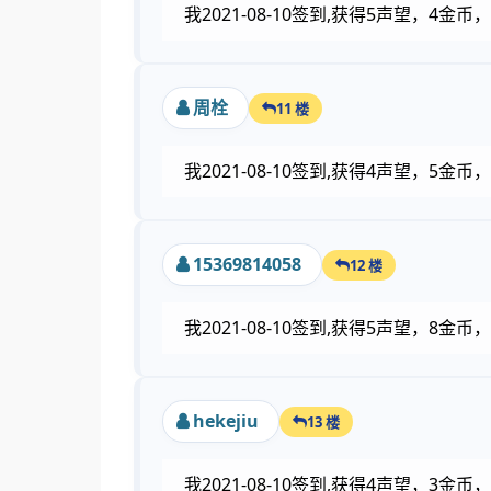
我2021-08-10签到,获得5声望，4
周栓
11 楼
我2021-08-10签到,获得4声望，5
15369814058
12 楼
我2021-08-10签到,获得5声望，8金
hekejiu
13 楼
我2021-08-10签到,获得4声望，3