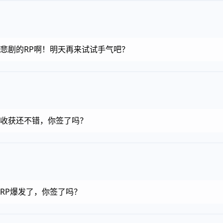
金币，悲剧的RP啊！明天再来试试手气吧？
金币，收获还不错，你签了吗？
币，RP爆发了，你签了吗？