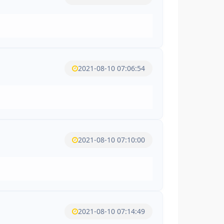
2021-08-10 07:06:54
2021-08-10 07:10:00
2021-08-10 07:14:49