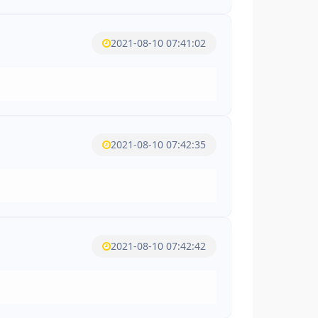
2021-08-10 07:41:02
2021-08-10 07:42:35
2021-08-10 07:42:42