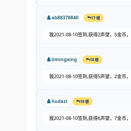
ab88378840
17 楼
我2021-08-10签到,获得2声望，5
limingxing
18 楼
我2021-08-10签到,获得5声望，2
liudazi
19 楼
我2021-08-10签到,获得6声望，7