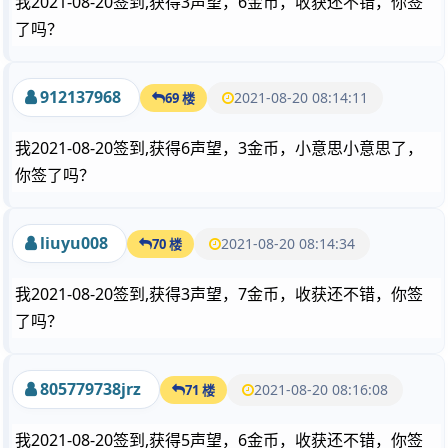
我2021-08-20签到,获得3声望，6金币，收获还不错，你签
了吗？
912137968
2021-08-20 08:14:11
69 楼
我2021-08-20签到,获得6声望，3金币，小意思小意思了，
你签了吗？
liuyu008
2021-08-20 08:14:34
70 楼
我2021-08-20签到,获得3声望，7金币，收获还不错，你签
了吗？
805779738jrz
2021-08-20 08:16:08
71 楼
我2021-08-20签到,获得5声望，6金币，收获还不错，你签