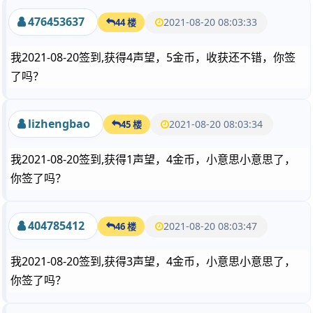
476453637
2021-08-20 08:03:33
44 楼
我2021-08-20签到,获得4声望，5金币，收获还不错，你签
了吗？
lizhengbao
2021-08-20 08:03:34
45 楼
我2021-08-20签到,获得1声望，4金币，小意思小意思了，
你签了吗？
404785412
2021-08-20 08:03:47
46 楼
我2021-08-20签到,获得3声望，4金币，小意思小意思了，
你签了吗？