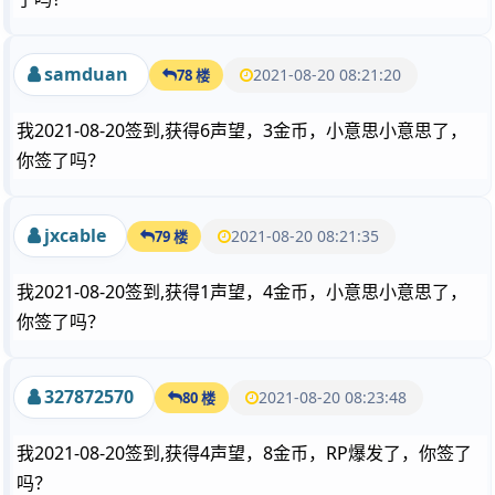
samduan
2021-08-20 08:21:20
78 楼
我2021-08-20签到,获得6声望，3金币，小意思小意思了，
你签了吗？
jxcable
2021-08-20 08:21:35
79 楼
我2021-08-20签到,获得1声望，4金币，小意思小意思了，
你签了吗？
327872570
2021-08-20 08:23:48
80 楼
我2021-08-20签到,获得4声望，8金币，RP爆发了，你签了
吗？