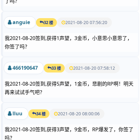
了吗？
anguie
2021-08-20 07:56:20
32 楼
我2021-08-20签到,获得1声望，3金币，小意思小意思了，
你签了吗？
466190647
2021-08-20 07:58:12
33 楼
我2021-08-20签到,获得5声望，1金币，悲剧的RP啊！明天
再来试试手气吧？
lluu
2021-08-20 08:00:06
34 楼
我2021-08-20签到,获得3声望，9金币，RP爆发了，你签了
吗？