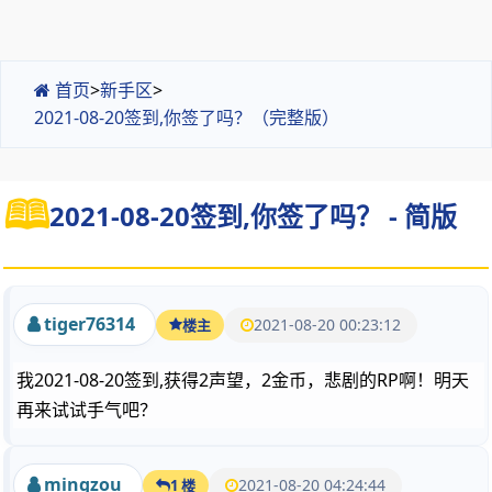
首页
>
新手区
>
2021-08-20签到,你签了吗？（完整版）
2021-08-20签到,你签了吗？ - 简版
tiger76314
2021-08-20 00:23:12
楼主
我2021-08-20签到,获得2声望，2金币，悲剧的RP啊！明天
再来试试手气吧？
mingzou
2021-08-20 04:24:44
1 楼