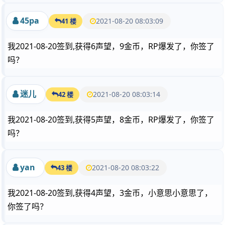
45pa
2021-08-20 08:03:09
41 楼
我2021-08-20签到,获得6声望，9金币，RP爆发了，你签了
吗？
迷儿
2021-08-20 08:03:14
42 楼
我2021-08-20签到,获得5声望，8金币，RP爆发了，你签了
吗？
yan
2021-08-20 08:03:22
43 楼
我2021-08-20签到,获得4声望，3金币，小意思小意思了，
你签了吗？