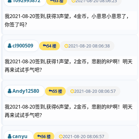
1092995872
2021-08-20 08:06:23
53 楼
我2021-08-20签到,获得3声望，4金币，小意思小意思了，
你签了吗？
cl900509
2021-08-20 08:06:38
54 楼
我2021-08-20签到,获得1声望，2金币，悲剧的RP啊！明天
再来试试手气吧？
Andy12580
2021-08-20 08:06:57
55 楼
我2021-08-20签到,获得6声望，2金币，悲剧的RP啊！明天
再来试试手气吧？
canyu
2021-08-20 08:06:57
56 楼