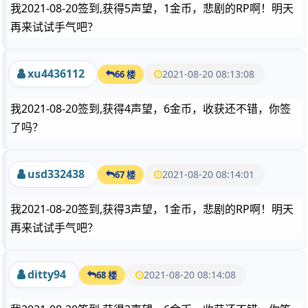
我2021-08-20签到,获得5声望，1金币，悲剧的RP啊！明天
再来试试手气吧？
xu4436112
2021-08-20 08:13:08
66 楼
我2021-08-20签到,获得4声望，6金币，收获还不错，你签
了吗？
usd332438
2021-08-20 08:14:01
67 楼
我2021-08-20签到,获得3声望，1金币，悲剧的RP啊！明天
再来试试手气吧？
ditty94
2021-08-20 08:14:08
68 楼