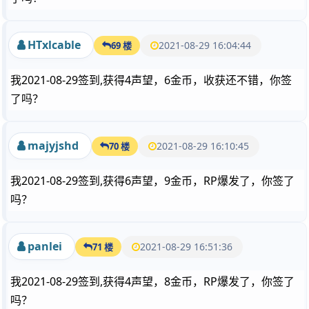
HTxlcable
2021-08-29 16:04:44
69 楼
我2021-08-29签到,获得4声望，6金币，收获还不错，你签
了吗？
majyjshd
2021-08-29 16:10:45
70 楼
我2021-08-29签到,获得6声望，9金币，RP爆发了，你签了
吗？
panlei
2021-08-29 16:51:36
71 楼
我2021-08-29签到,获得4声望，8金币，RP爆发了，你签了
吗？