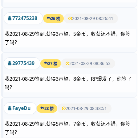
772475238
2021-08-29 08:26:41
26 楼
我2021-08-29签到,获得3声望，5金币，收获还不错，你签
了吗？
29775439
2021-08-29 08:36:53
27 楼
我2021-08-29签到,获得3声望，8金币，RP爆发了，你签了
吗？
FayeDu
2021-08-29 08:38:51
28 楼
我2021-08-29签到,获得5声望，7金币，收获还不错，你签
了吗？