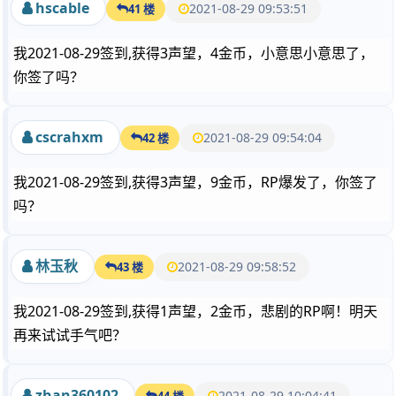
hscable
2021-08-29 09:53:51
41 楼
我2021-08-29签到,获得3声望，4金币，小意思小意思了，
你签了吗？
cscrahxm
2021-08-29 09:54:04
42 楼
我2021-08-29签到,获得3声望，9金币，RP爆发了，你签了
吗？
林玉秋
2021-08-29 09:58:52
43 楼
我2021-08-29签到,获得1声望，2金币，悲剧的RP啊！明天
再来试试手气吧？
zhan360102
2021-08-29 10:04:41
44 楼