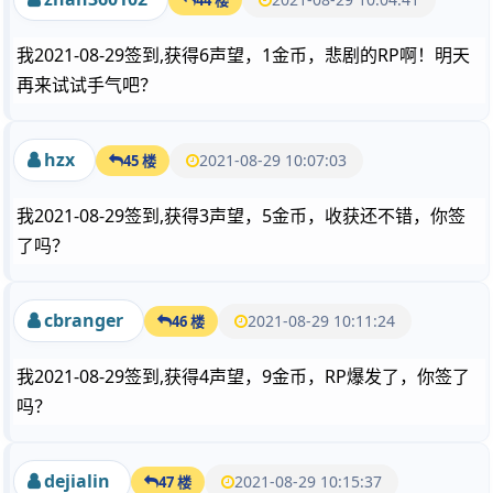
我2021-08-29签到,获得6声望，1金币，悲剧的RP啊！明天
再来试试手气吧？
hzx
2021-08-29 10:07:03
45 楼
我2021-08-29签到,获得3声望，5金币，收获还不错，你签
了吗？
cbranger
2021-08-29 10:11:24
46 楼
我2021-08-29签到,获得4声望，9金币，RP爆发了，你签了
吗？
dejialin
2021-08-29 10:15:37
47 楼