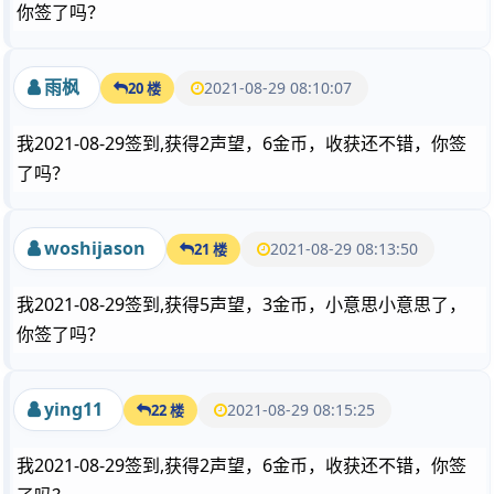
你签了吗？
雨枫
2021-08-29 08:10:07
20 楼
我2021-08-29签到,获得2声望，6金币，收获还不错，你签
了吗？
woshijason
2021-08-29 08:13:50
21 楼
我2021-08-29签到,获得5声望，3金币，小意思小意思了，
你签了吗？
ying11
2021-08-29 08:15:25
22 楼
我2021-08-29签到,获得2声望，6金币，收获还不错，你签