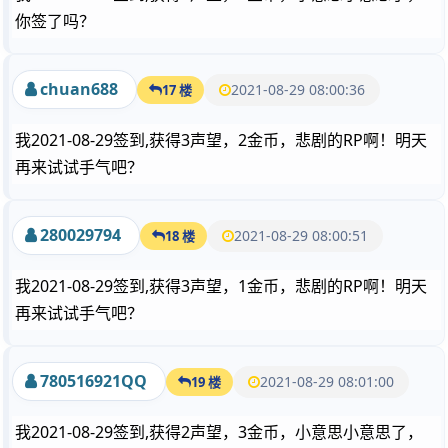
你签了吗？
chuan688
2021-08-29 08:00:36
17 楼
我2021-08-29签到,获得3声望，2金币，悲剧的RP啊！明天
再来试试手气吧？
280029794
2021-08-29 08:00:51
18 楼
我2021-08-29签到,获得3声望，1金币，悲剧的RP啊！明天
再来试试手气吧？
780516921QQ
2021-08-29 08:01:00
19 楼
我2021-08-29签到,获得2声望，3金币，小意思小意思了，