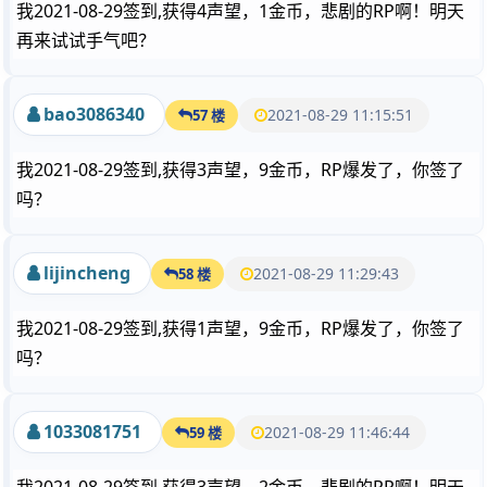
我2021-08-29签到,获得4声望，1金币，悲剧的RP啊！明天
再来试试手气吧？
bao3086340
2021-08-29 11:15:51
57 楼
我2021-08-29签到,获得3声望，9金币，RP爆发了，你签了
吗？
lijincheng
2021-08-29 11:29:43
58 楼
我2021-08-29签到,获得1声望，9金币，RP爆发了，你签了
吗？
1033081751
2021-08-29 11:46:44
59 楼