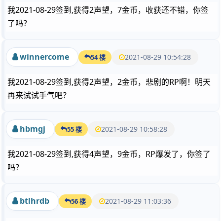
我2021-08-29签到,获得2声望，7金币，收获还不错，你签
了吗？
winnercome
2021-08-29 10:54:28
54 楼
我2021-08-29签到,获得2声望，2金币，悲剧的RP啊！明天
再来试试手气吧？
hbmgj
2021-08-29 10:58:28
55 楼
我2021-08-29签到,获得4声望，9金币，RP爆发了，你签了
吗？
btlhrdb
2021-08-29 11:03:36
56 楼