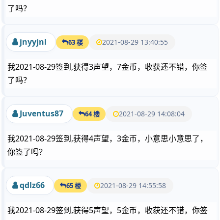
了吗？
jnyyjnl
2021-08-29 13:40:55
63 楼
我2021-08-29签到,获得3声望，7金币，收获还不错，你签
了吗？
Juventus87
2021-08-29 14:08:04
64 楼
我2021-08-29签到,获得4声望，3金币，小意思小意思了，
你签了吗？
qdlz66
2021-08-29 14:55:58
65 楼
我2021-08-29签到,获得5声望，5金币，收获还不错，你签