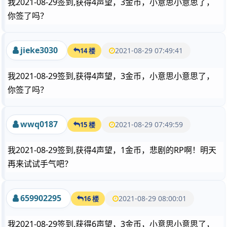
我2021-08-29签到,获得4声望，3金币，小意思小意思了，
你签了吗？
jieke3030
2021-08-29 07:49:41
14 楼
我2021-08-29签到,获得4声望，3金币，小意思小意思了，
你签了吗？
wwq0187
2021-08-29 07:49:59
15 楼
我2021-08-29签到,获得4声望，1金币，悲剧的RP啊！明天
再来试试手气吧？
659902295
2021-08-29 08:00:01
16 楼
我2021-08-29签到,获得6声望，3金币，小意思小意思了，