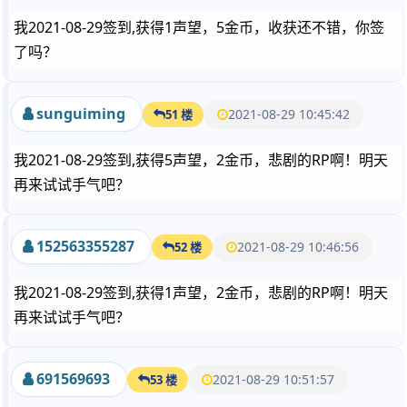
我2021-08-29签到,获得1声望，5金币，收获还不错，你签
了吗？
sunguiming
2021-08-29 10:45:42
51 楼
我2021-08-29签到,获得5声望，2金币，悲剧的RP啊！明天
再来试试手气吧？
152563355287
2021-08-29 10:46:56
52 楼
我2021-08-29签到,获得1声望，2金币，悲剧的RP啊！明天
再来试试手气吧？
691569693
2021-08-29 10:51:57
53 楼