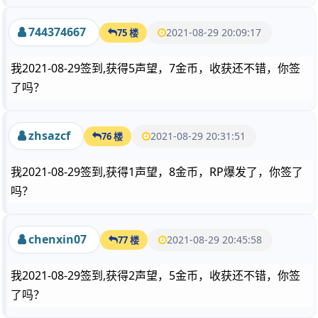
744374667
2021-08-29 20:09:17
75 楼
我2021-08-29签到,获得5声望，7金币，收获还不错，你签
了吗？
zhsazcf
2021-08-29 20:31:51
76 楼
我2021-08-29签到,获得1声望，8金币，RP爆发了，你签了
吗？
chenxin07
2021-08-29 20:45:58
77 楼
我2021-08-29签到,获得2声望，5金币，收获还不错，你签
了吗？