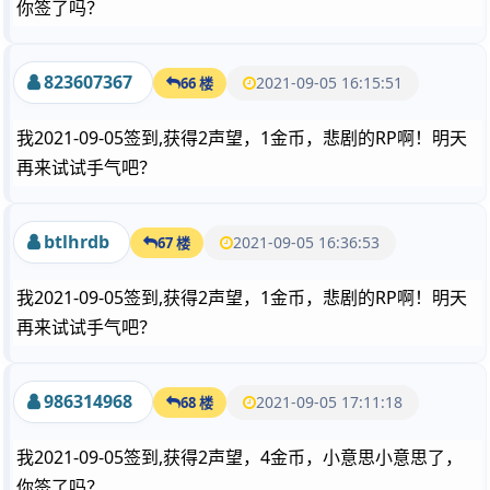
你签了吗？
823607367
2021-09-05 16:15:51
66 楼
我2021-09-05签到,获得2声望，1金币，悲剧的RP啊！明天
再来试试手气吧？
btlhrdb
2021-09-05 16:36:53
67 楼
我2021-09-05签到,获得2声望，1金币，悲剧的RP啊！明天
再来试试手气吧？
986314968
2021-09-05 17:11:18
68 楼
我2021-09-05签到,获得2声望，4金币，小意思小意思了，
你签了吗？