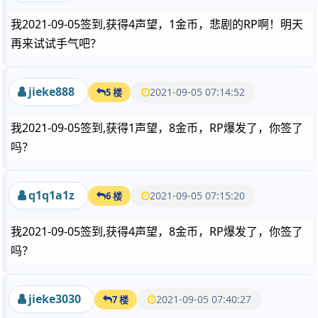
我2021-09-05签到,获得4声望，1金币，悲剧的RP啊！明天
再来试试手气吧？
jieke888
2021-09-05 07:14:52
5 楼
我2021-09-05签到,获得1声望，8金币，RP爆发了，你签了
吗？
q1q1a1z
2021-09-05 07:15:20
6 楼
我2021-09-05签到,获得4声望，8金币，RP爆发了，你签了
吗？
jieke3030
2021-09-05 07:40:27
7 楼