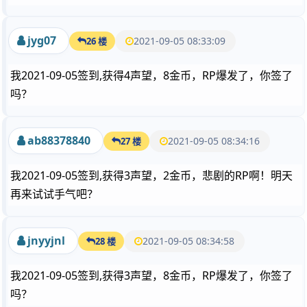
jyg07
2021-09-05 08:33:09
26 楼
我2021-09-05签到,获得4声望，8金币，RP爆发了，你签了
吗？
ab88378840
2021-09-05 08:34:16
27 楼
我2021-09-05签到,获得3声望，2金币，悲剧的RP啊！明天
再来试试手气吧？
jnyyjnl
2021-09-05 08:34:58
28 楼
我2021-09-05签到,获得3声望，8金币，RP爆发了，你签了
吗？