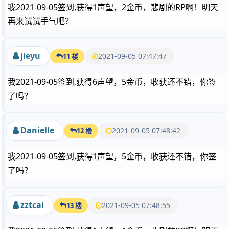
我2021-09-05签到,获得1声望，2金币，悲剧的RP啊！明天
再来试试手气吧？
jieyu
2021-09-05 07:47:47
11 楼
我2021-09-05签到,获得6声望，5金币，收获还不错，你签
了吗？
Danielle
2021-09-05 07:48:42
12 楼
我2021-09-05签到,获得1声望，5金币，收获还不错，你签
了吗？
zztcai
2021-09-05 07:48:55
13 楼