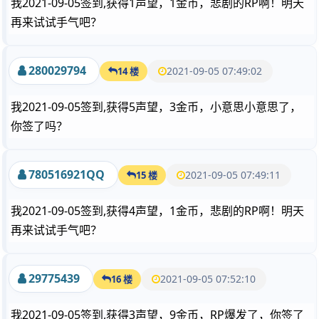
我2021-09-05签到,获得1声望，1金币，悲剧的RP啊！明天
再来试试手气吧？
280029794
2021-09-05 07:49:02
14 楼
我2021-09-05签到,获得5声望，3金币，小意思小意思了，
你签了吗？
780516921QQ
2021-09-05 07:49:11
15 楼
我2021-09-05签到,获得4声望，1金币，悲剧的RP啊！明天
再来试试手气吧？
29775439
2021-09-05 07:52:10
16 楼
我2021-09-05签到,获得3声望，9金币，RP爆发了，你签了