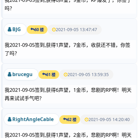
我2021-09-05签到,获得6声望，9金币，RP爆发了，你签了
吗？
BJG
2021-09-05 13:47:47
60 楼
我2021-09-05签到,获得1声望，7金币，收获还不错，你签
了吗？
brucegu
2021-09-05 13:59:35
61 楼
我2021-09-05签到,获得6声望，1金币，悲剧的RP啊！明天
再来试试手气吧？
RightAngleCable
2021-09-05 14:20:40
62 楼
我2021-09-05签到,获得1声望，2金币，悲剧的RP啊！明天