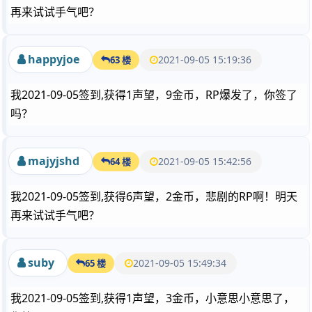
再来试试手气吧？
happyjoe
2021-09-05 15:19:36
63 楼
我2021-09-05签到,获得1声望，9金币，RP爆发了，你签了
吗？
majyjshd
2021-09-05 15:42:56
64 楼
我2021-09-05签到,获得6声望，2金币，悲剧的RP啊！明天
再来试试手气吧？
suby
2021-09-05 15:49:34
65 楼
我2021-09-05签到,获得1声望，3金币，小意思小意思了，