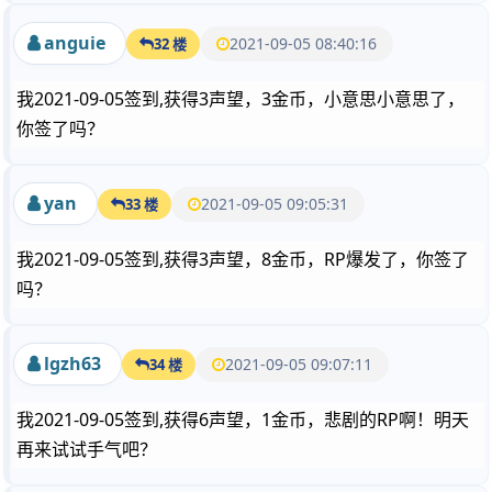
anguie
2021-09-05 08:40:16
32 楼
我2021-09-05签到,获得3声望，3金币，小意思小意思了，
你签了吗？
yan
2021-09-05 09:05:31
33 楼
我2021-09-05签到,获得3声望，8金币，RP爆发了，你签了
吗？
lgzh63
2021-09-05 09:07:11
34 楼
我2021-09-05签到,获得6声望，1金币，悲剧的RP啊！明天
再来试试手气吧？