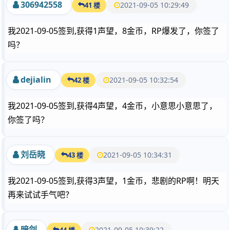
306942558
2021-09-05 10:29:49
41 楼
我2021-09-05签到,获得1声望，8金币，RP爆发了，你签了
吗？
dejialin
2021-09-05 10:32:54
42 楼
我2021-09-05签到,获得4声望，4金币，小意思小意思了，
你签了吗？
刘岳晓
2021-09-05 10:34:31
43 楼
我2021-09-05签到,获得3声望，1金币，悲剧的RP啊！明天
再来试试手气吧？
暗剑
2021-09-05 10:39:22
44 楼