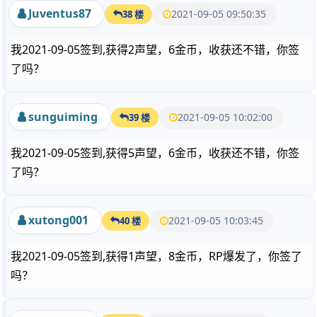
Juventus87
2021-09-05 09:50:35
38 楼
我2021-09-05签到,获得2声望，6金币，收获还不错，你签
了吗？
sunguiming
2021-09-05 10:02:00
39 楼
我2021-09-05签到,获得5声望，6金币，收获还不错，你签
了吗？
xutong001
2021-09-05 10:03:45
40 楼
我2021-09-05签到,获得1声望，8金币，RP爆发了，你签了
吗？