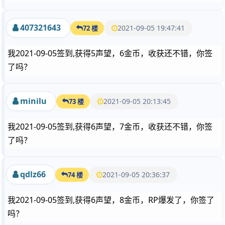
407321643
2021-09-05 19:47:41
72 楼
我2021-09-05签到,获得5声望，6金币，收获还不错，你签
了吗？
minilu
2021-09-05 20:13:45
73 楼
我2021-09-05签到,获得6声望，7金币，收获还不错，你签
了吗？
qdlz66
2021-09-05 20:36:37
74 楼
我2021-09-05签到,获得6声望，8金币，RP爆发了，你签了
吗？