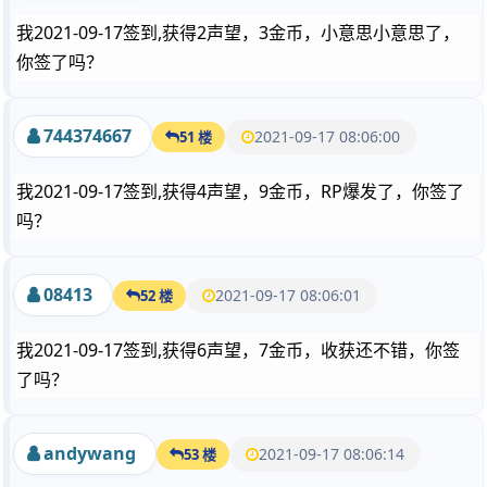
我2021-09-17签到,获得2声望，3金币，小意思小意思了，
你签了吗？
744374667
2021-09-17 08:06:00
51 楼
我2021-09-17签到,获得4声望，9金币，RP爆发了，你签了
吗？
08413
2021-09-17 08:06:01
52 楼
我2021-09-17签到,获得6声望，7金币，收获还不错，你签
了吗？
andywang
2021-09-17 08:06:14
53 楼