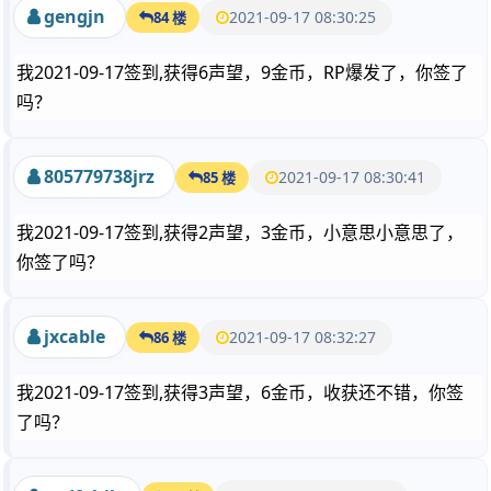
gengjn
2021-09-17 08:30:25
84 楼
我2021-09-17签到,获得6声望，9金币，RP爆发了，你签了
吗？
805779738jrz
2021-09-17 08:30:41
85 楼
我2021-09-17签到,获得2声望，3金币，小意思小意思了，
你签了吗？
jxcable
2021-09-17 08:32:27
86 楼
我2021-09-17签到,获得3声望，6金币，收获还不错，你签
了吗？