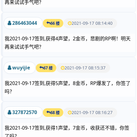
再来试试手气吧？
286463044
2021-09-17 08:14:40
66 楼
我2021-09-17签到,获得4声望，2金币，悲剧的RP啊！明天
再来试试手气吧？
wuyijie
2021-09-17 08:15:37
67 楼
我2021-09-17签到,获得5声望，8金币，RP爆发了，你签了
吗？
327872570
2021-09-17 08:16:27
68 楼
我2021-09-17签到,获得1声望，7金币，收获还不错，你签
了吗？