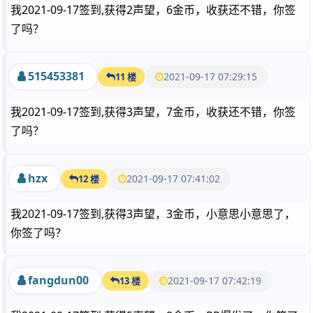
我2021-09-17签到,获得2声望，6金币，收获还不错，你签
了吗？
515453381
2021-09-17 07:29:15
11 楼
我2021-09-17签到,获得3声望，7金币，收获还不错，你签
了吗？
hzx
2021-09-17 07:41:02
12 楼
我2021-09-17签到,获得3声望，3金币，小意思小意思了，
你签了吗？
fangdun00
2021-09-17 07:42:19
13 楼