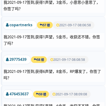
我2021-09-17签到,获得1声望，3金币，小意思小意思了，
你签了吗？
copartnerks
2021-09-17 08:06:58
57 楼
我2021-09-17签到,获得1声望，5金币，收获还不错，你签
了吗？
29775439
2021-09-17 08:08:58
58 楼
我2021-09-17签到,获得6声望，8金币，RP爆发了，你签了
吗？
476453637
2021-09-17 08:09:08
59 楼