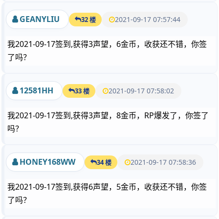
GEANYLIU
2021-09-17 07:57:44
32 楼
我2021-09-17签到,获得3声望，6金币，收获还不错，你签
了吗？
12581HH
2021-09-17 07:58:02
33 楼
我2021-09-17签到,获得3声望，8金币，RP爆发了，你签了
吗？
HONEY168WW
2021-09-17 07:58:36
34 楼
我2021-09-17签到,获得6声望，5金币，收获还不错，你签
了吗？