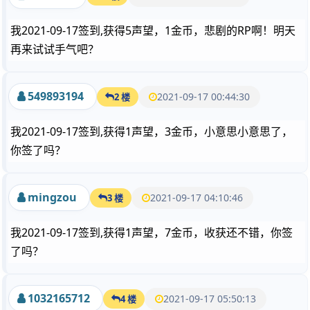
我2021-09-17签到,获得5声望，1金币，悲剧的RP啊！明天
再来试试手气吧？
549893194
2021-09-17 00:44:30
2 楼
我2021-09-17签到,获得1声望，3金币，小意思小意思了，
你签了吗？
mingzou
2021-09-17 04:10:46
3 楼
我2021-09-17签到,获得1声望，7金币，收获还不错，你签
了吗？
1032165712
2021-09-17 05:50:13
4 楼