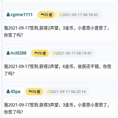
cgmw1111
2021-09-17 08:18:45
72 楼
我2021-09-17签到,获得2声望，3金币，小意思小意思了，
你签了吗？
hcl0288
2021-09-17 08:19:47
73 楼
我2021-09-17签到,获得2声望，6金币，收获还不错，你签
了吗？
45pa
2021-09-17 08:20:14
74 楼
我2021-09-17签到,获得3声望，3金币，小意思小意思了，
你签了吗？