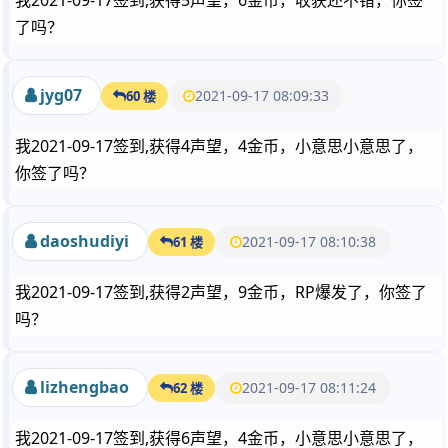
我2021-09-17签到,获得5声望，6金币，收获还不错，你签
了吗？
jyg07
2021-09-17 08:09:33
60 楼
我2021-09-17签到,获得4声望，4金币，小意思小意思了，
你签了吗？
daoshudiyi
2021-09-17 08:10:38
61 楼
我2021-09-17签到,获得2声望，9金币，RP爆发了，你签了
吗？
lizhengbao
2021-09-17 08:11:24
62 楼
我2021-09-17签到,获得6声望，4金币，小意思小意思了，