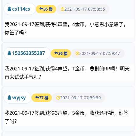
cs114cs
2021-09-17 07:58:55
35 楼
我2021-09-17签到,获得4声望，4金币，小意思小意思了，
你签了吗？
152563355287
2021-09-17 07:59:47
36 楼
我2021-09-17签到,获得4声望，1金币，悲剧的RP啊！明天
再来试试手气吧？
wyjsy
2021-09-17 07:59:59
37 楼
我2021-09-17签到,获得3声望，5金币，收获还不错，你签
了吗？