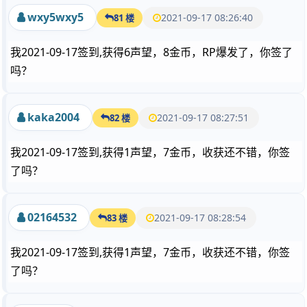
wxy5wxy5
2021-09-17 08:26:40
81 楼
我2021-09-17签到,获得6声望，8金币，RP爆发了，你签了
吗？
kaka2004
2021-09-17 08:27:51
82 楼
我2021-09-17签到,获得1声望，7金币，收获还不错，你签
了吗？
02164532
2021-09-17 08:28:54
83 楼
我2021-09-17签到,获得1声望，7金币，收获还不错，你签
了吗？