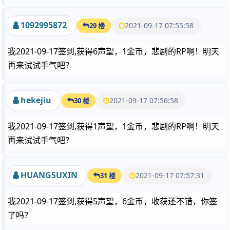
1092995872
2021-09-17 07:55:58
29 楼
我2021-09-17签到,获得6声望，1金币，悲剧的RP啊！明天
再来试试手气吧？
hekejiu
2021-09-17 07:56:58
30 楼
我2021-09-17签到,获得1声望，1金币，悲剧的RP啊！明天
再来试试手气吧？
HUANGSUXIN
2021-09-17 07:57:31
31 楼
我2021-09-17签到,获得5声望，6金币，收获还不错，你签
了吗？