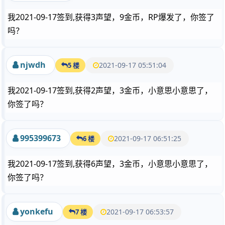
我2021-09-17签到,获得3声望，9金币，RP爆发了，你签了
吗？
njwdh
2021-09-17 05:51:04
5 楼
我2021-09-17签到,获得2声望，3金币，小意思小意思了，
你签了吗？
995399673
2021-09-17 06:51:25
6 楼
我2021-09-17签到,获得6声望，3金币，小意思小意思了，
你签了吗？
yonkefu
2021-09-17 06:53:57
7 楼