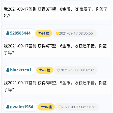
我2021-09-17签到,获得3声望，8金币，RP爆发了，你签了
吗？
528585444
2021-09-17 08:35:55
94 楼
我2021-09-17签到,获得4声望，6金币，收获还不错，你签
了吗？
blackttea1
2021-09-17 08:37:37
95 楼
我2021-09-17签到,获得3声望，5金币，收获还不错，你签
了吗？
gwalm1984
2021-09-17 08:37:38
96 楼