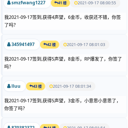
smzfwang1227
2021-09-17 08:00:55
41 楼
我2021-09-17签到,获得4声望，6金币，收获还不错，你签
了吗？
345941497
2021-09-17 08:01:03
42 楼
我2021-09-17签到,获得5声望，8金币，RP爆发了，你签了
吗？
lluu
2021-09-17 08:01:34
43 楼
我2021-09-17签到,获得5声望，3金币，小意思小意思了，
你签了吗？
870382372
2021-09-17 08:01:54
44 楼