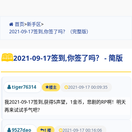
首页
>
新手区
>
2021-09-17签到,你签了吗？（完整版）
2021-09-17签到,你签了吗？ - 简版
tiger76314
2021-09-17 00:09:35
楼主
我2021-09-17签到,获得5声望，1金币，悲剧的RP啊！明天
再来试试手气吧？
9527dao
2021-09-17 00:16:06
1 楼