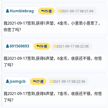
Humblebrag
2021-09-17 08:21:04
75 楼
我2021-09-17签到,获得1声望，4金币，小意思小意思了，
你签了吗？
691569693
2021-09-17 08:22:36
76 楼
我2021-09-17签到,获得6声望，6金币，收获还不错，你签
了吗？
jsxmgcb
2021-09-17 08:22:36
77 楼
我2021-09-17签到,获得6声望，7金币，收获还不错，你签
了吗？