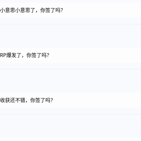
金币，小意思小意思了，你签了吗？
币，RP爆发了，你签了吗？
金币，收获还不错，你签了吗？