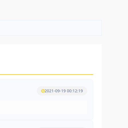
2021-09-19 00:12:19