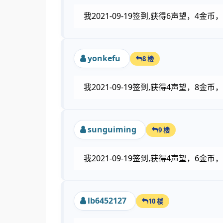
我2021-09-19签到,获得6声望，4
yonkefu
8 楼
我2021-09-19签到,获得4声望，8金
sunguiming
9 楼
我2021-09-19签到,获得4声望，6
lb6452127
10 楼