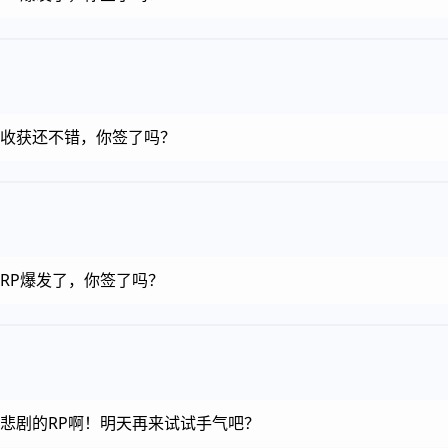
金币，收获还不错，你签了吗？
币，RP爆发了，你签了吗？
金币，悲剧的RP啊！明天再来试试手气吧？