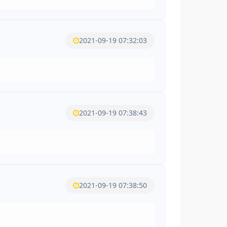
2021-09-19 07:32:03
2021-09-19 07:38:43
2021-09-19 07:38:50