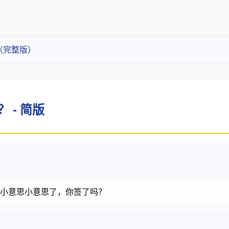
？（完整版）
？ - 简版
金币，小意思小意思了，你签了吗？