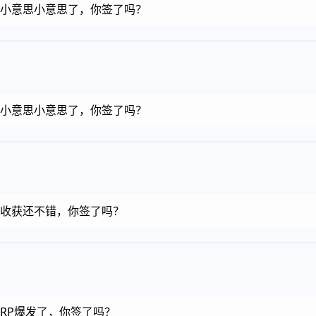
金币，小意思小意思了，你签了吗？
金币，小意思小意思了，你签了吗？
金币，收获还不错，你签了吗？
币，RP爆发了，你签了吗？