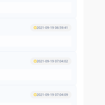
2021-09-19 06:59:41
2021-09-19 07:04:02
2021-09-19 07:04:09