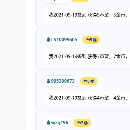
我2021-09-19签到,获得5声望，5
LS10099605
5 楼
我2021-09-19签到,获得3声望，7
995399673
6 楼
我2021-09-19签到,获得4声望，4
wzg196
7 楼