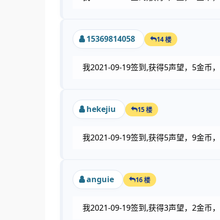
15369814058
14 楼
我2021-09-19签到,获得5声望，5
hekejiu
15 楼
我2021-09-19签到,获得5声望，9金
anguie
16 楼
我2021-09-19签到,获得3声望，2