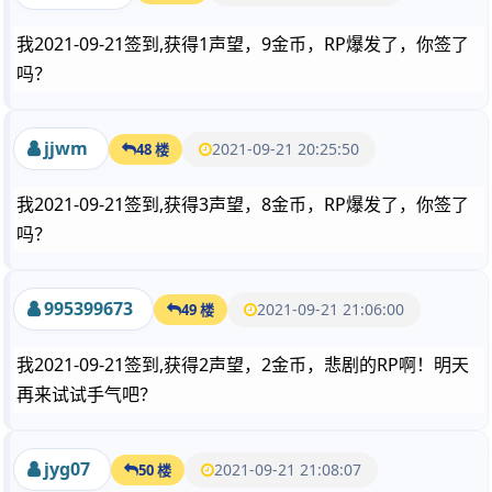
我2021-09-21签到,获得1声望，9金币，RP爆发了，你签了
吗？
jjwm
2021-09-21 20:25:50
48 楼
我2021-09-21签到,获得3声望，8金币，RP爆发了，你签了
吗？
995399673
2021-09-21 21:06:00
49 楼
我2021-09-21签到,获得2声望，2金币，悲剧的RP啊！明天
再来试试手气吧？
jyg07
2021-09-21 21:08:07
50 楼