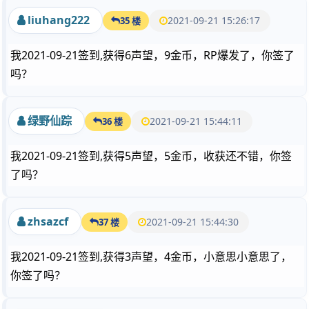
liuhang222
2021-09-21 15:26:17
35 楼
我2021-09-21签到,获得6声望，9金币，RP爆发了，你签了
吗？
绿野仙踪
2021-09-21 15:44:11
36 楼
我2021-09-21签到,获得5声望，5金币，收获还不错，你签
了吗？
zhsazcf
2021-09-21 15:44:30
37 楼
我2021-09-21签到,获得3声望，4金币，小意思小意思了，
你签了吗？