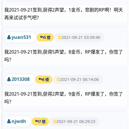
我2021-09-21签到,获得2声望，1金币，悲剧的RP啊！明天
再来试试手气吧？
yuan531
2021-09-21 03:39:40
5 楼
我2021-09-21签到,获得5声望，8金币，RP爆发了，你签了
吗？
2013308
2021-09-21 06:14:06
6 楼
我2021-09-21签到,获得2声望，9金币，RP爆发了，你签了
吗？
njwdh
2021-09-21 06:29:23
7 楼