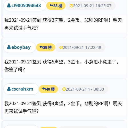
cl9005094643
2021-09-21 16:25:07
38 楼
我2021-09-21签到,获得3声望，2金币，悲剧的RP啊！明天
再来试试手气吧？
eboybay
2021-09-21 17:22:48
39 楼
我2021-09-21签到,获得5声望，3金币，小意思小意思了，
你签了吗？
cscrahxm
2021-09-21 17:38:30
40 楼
我2021-09-21签到,获得4声望，2金币，悲剧的RP啊！明天
再来试试手气吧？