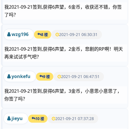
我2021-09-21签到,获得6声望，6金币，收获还不错，你签
了吗？
wzg196
2021-09-21 06:30:31
8 楼
我2021-09-21签到,获得6声望，2金币，悲剧的RP啊！明天
再来试试手气吧？
yonkefu
2021-09-21 06:47:51
9 楼
我2021-09-21签到,获得6声望，3金币，小意思小意思了，
你签了吗？
jieyu
2021-09-21 07:37:28
10 楼