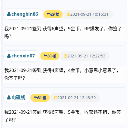
chengbin86
2021-09-21 10:16:31
29 楼
我2021-09-21签到,获得6声望，9金币，RP爆发了，你签了
吗？
chenxin07
2021-09-21 12:22:53
30 楼
我2021-09-21签到,获得4声望，4金币，小意思小意思了，
你签了吗？
电磁线
2021-09-21 12:48:39
31 楼
我2021-09-21签到,获得6声望，5金币，收获还不错，你签
了吗？