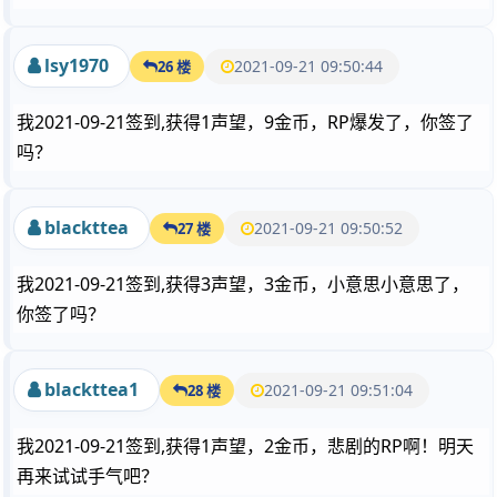
lsy1970
2021-09-21 09:50:44
26 楼
我2021-09-21签到,获得1声望，9金币，RP爆发了，你签了
吗？
blackttea
2021-09-21 09:50:52
27 楼
我2021-09-21签到,获得3声望，3金币，小意思小意思了，
你签了吗？
blackttea1
2021-09-21 09:51:04
28 楼
我2021-09-21签到,获得1声望，2金币，悲剧的RP啊！明天
再来试试手气吧？