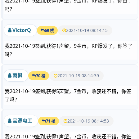
我2021-10-19签到,获得1声望，9金币，RP爆发了，你签了
吗？
VictorQ
2021-10-19 08:14:15
69 楼
我2021-10-19签到,获得1声望，9金币，RP爆发了，你签了
吗？
雨枫
2021-10-19 08:14:39
70 楼
我2021-10-19签到,获得5声望，7金币，收获还不错，你签
了吗？
宝源电工
2021-10-19 08:14:53
71 楼
我2021-10-19签到,获得1声望，7金币，收获还不错，你签