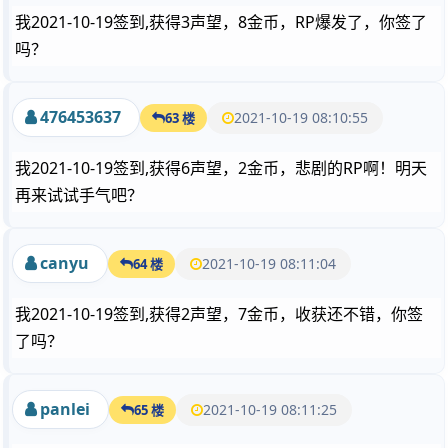
我2021-10-19签到,获得3声望，8金币，RP爆发了，你签了
吗？
476453637
2021-10-19 08:10:55
63 楼
我2021-10-19签到,获得6声望，2金币，悲剧的RP啊！明天
再来试试手气吧？
canyu
2021-10-19 08:11:04
64 楼
我2021-10-19签到,获得2声望，7金币，收获还不错，你签
了吗？
panlei
2021-10-19 08:11:25
65 楼