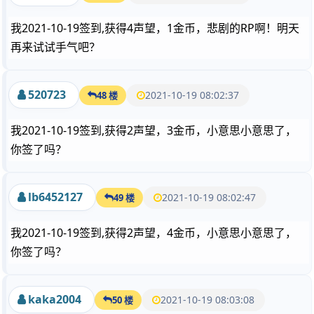
我2021-10-19签到,获得4声望，1金币，悲剧的RP啊！明天
再来试试手气吧？
520723
2021-10-19 08:02:37
48 楼
我2021-10-19签到,获得2声望，3金币，小意思小意思了，
你签了吗？
lb6452127
2021-10-19 08:02:47
49 楼
我2021-10-19签到,获得2声望，4金币，小意思小意思了，
你签了吗？
kaka2004
2021-10-19 08:03:08
50 楼