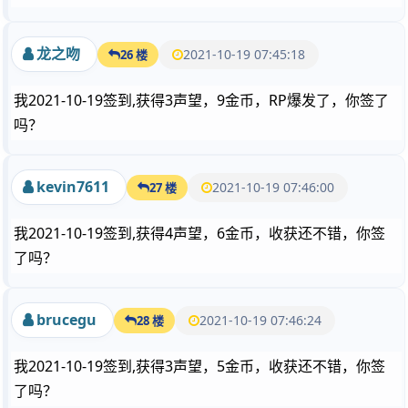
龙之吻
2021-10-19 07:45:18
26 楼
我2021-10-19签到,获得3声望，9金币，RP爆发了，你签了
吗？
kevin7611
2021-10-19 07:46:00
27 楼
我2021-10-19签到,获得4声望，6金币，收获还不错，你签
了吗？
brucegu
2021-10-19 07:46:24
28 楼
我2021-10-19签到,获得3声望，5金币，收获还不错，你签
了吗？