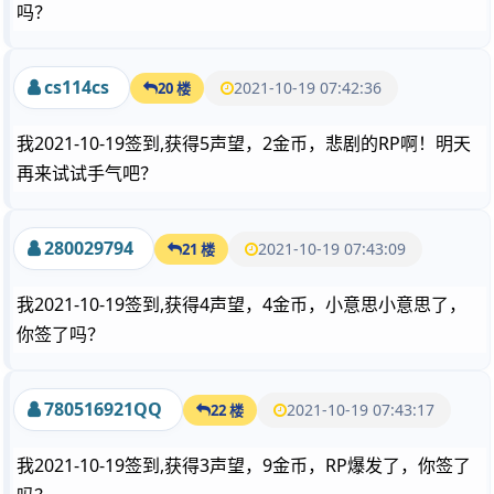
吗？
cs114cs
2021-10-19 07:42:36
20 楼
我2021-10-19签到,获得5声望，2金币，悲剧的RP啊！明天
再来试试手气吧？
280029794
2021-10-19 07:43:09
21 楼
我2021-10-19签到,获得4声望，4金币，小意思小意思了，
你签了吗？
780516921QQ
2021-10-19 07:43:17
22 楼
我2021-10-19签到,获得3声望，9金币，RP爆发了，你签了