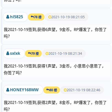
hl5825
2021-10-19 08:21:05
78 楼
我2021-10-19签到,获得6声望，9金币，RP爆发了，你签了
吗？
sxlxk
2021-10-19 08:21:34
79 楼
我2021-10-19签到,获得1声望，3金币，小意思小意思了，
你签了吗？
HONEY168WW
2021-10-19 08:22:46
80 楼
我2021-10-19签到,获得2声望，8金币，RP爆发了，你签了
吗？