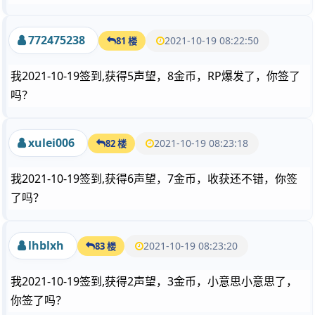
772475238
2021-10-19 08:22:50
81 楼
我2021-10-19签到,获得5声望，8金币，RP爆发了，你签了
吗？
xulei006
2021-10-19 08:23:18
82 楼
我2021-10-19签到,获得6声望，7金币，收获还不错，你签
了吗？
lhblxh
2021-10-19 08:23:20
83 楼
我2021-10-19签到,获得2声望，3金币，小意思小意思了，
你签了吗？