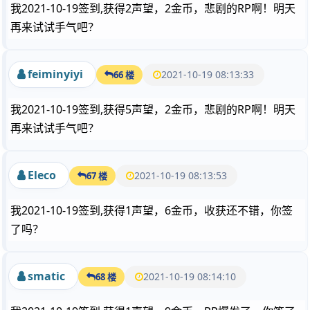
我2021-10-19签到,获得2声望，2金币，悲剧的RP啊！明天
再来试试手气吧？
feiminyiyi
2021-10-19 08:13:33
66 楼
我2021-10-19签到,获得5声望，2金币，悲剧的RP啊！明天
再来试试手气吧？
Eleco
2021-10-19 08:13:53
67 楼
我2021-10-19签到,获得1声望，6金币，收获还不错，你签
了吗？
smatic
2021-10-19 08:14:10
68 楼