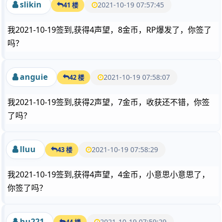
slikin
2021-10-19 07:57:45
41 楼
我2021-10-19签到,获得4声望，8金币，RP爆发了，你签了
吗？
anguie
2021-10-19 07:58:07
42 楼
我2021-10-19签到,获得2声望，7金币，收获还不错，你签
了吗？
lluu
2021-10-19 07:58:29
43 楼
我2021-10-19签到,获得4声望，4金币，小意思小意思了，
你签了吗？
hu221
2021-10-19 07:59:29
44 楼