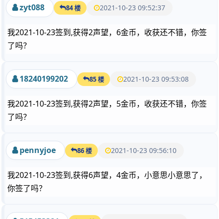
zyt088
2021-10-23 09:52:37
84 楼
我2021-10-23签到,获得2声望，6金币，收获还不错，你签
了吗？
18240199202
2021-10-23 09:53:08
85 楼
我2021-10-23签到,获得2声望，5金币，收获还不错，你签
了吗？
pennyjoe
2021-10-23 09:56:10
86 楼
我2021-10-23签到,获得6声望，4金币，小意思小意思了，
你签了吗？