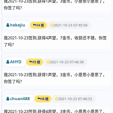
我2021-10-23签到,获得1声望，3金币，小意思小意思了，
你签了吗？
hekejiu
2021-10-23 07:45:56
14 楼
我2021-10-23签到,获得4声望，7金币，收获还不错，你签
了吗？
AHYD
2021-10-23 07:46:36
15 楼
我2021-10-23签到,获得1声望，3金币，小意思小意思了，
你签了吗？
chuan688
2021-10-23 07:46:52
16 楼
我2021-10-23签到,获得4声望，3金币，小意思小意思了，