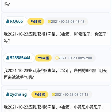
吗？
RQ666
2021-10-23 08:48:43
63 楼
我2021-10-23签到,获得1声望，8金币，RP爆发了，你签了
吗？
528585444
2021-10-23 08:52:00
64 楼
我2021-10-23签到,获得5声望，2金币，悲剧的RP啊！明天
再来试试手气吧？
zychang
2021-10-23 08:57:13
65 楼
我2021-10-23签到,获得6声望，4金币，小意思小意思了，