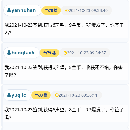
yanhuhan
2021-10-23 09:33:46
78 楼
我2021-10-23签到,获得6声望，9金币，RP爆发了，你签了
吗？
hongtao6
2021-10-23 09:34:37
79 楼
我2021-10-23签到,获得6声望，5金币，收获还不错，你签
了吗？
yuqile
2021-10-23 09:36:11
80 楼
我2021-10-23签到,获得6声望，8金币，RP爆发了，你签了
吗？