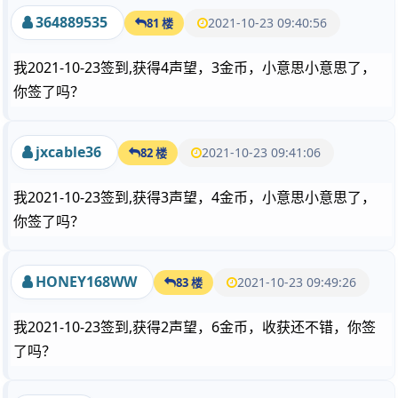
364889535
2021-10-23 09:40:56
81 楼
我2021-10-23签到,获得4声望，3金币，小意思小意思了，
你签了吗？
jxcable36
2021-10-23 09:41:06
82 楼
我2021-10-23签到,获得3声望，4金币，小意思小意思了，
你签了吗？
HONEY168WW
2021-10-23 09:49:26
83 楼
我2021-10-23签到,获得2声望，6金币，收获还不错，你签
了吗？