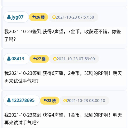
jyg07
2021-10-23 07:57:58
26 楼
我2021-10-23签到,获得2声望，7金币，收获还不错，你签
了吗？
08413
2021-10-23 07:59:09
27 楼
我2021-10-23签到,获得6声望，2金币，悲剧的RP啊！明天
再来试试手气吧？
122378695
2021-10-23 08:00:10
28 楼
我2021-10-23签到,获得4声望，1金币，悲剧的RP啊！明天
再来试试手气吧？