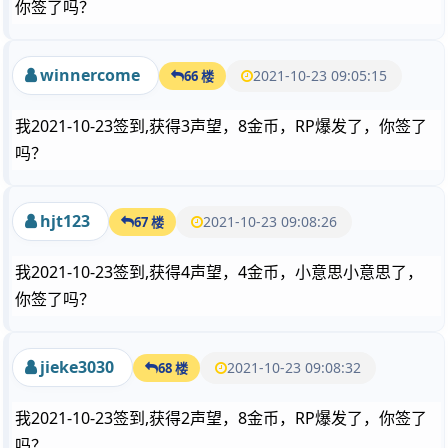
你签了吗？
winnercome
2021-10-23 09:05:15
66 楼
我2021-10-23签到,获得3声望，8金币，RP爆发了，你签了
吗？
hjt123
2021-10-23 09:08:26
67 楼
我2021-10-23签到,获得4声望，4金币，小意思小意思了，
你签了吗？
jieke3030
2021-10-23 09:08:32
68 楼
我2021-10-23签到,获得2声望，8金币，RP爆发了，你签了
吗？