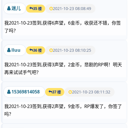
迷儿
2021-10-23 08:08:49
35 楼
我2021-10-23签到,获得6声望，6金币，收获还不错，你签
了吗？
lluu
2021-10-23 08:10:25
36 楼
我2021-10-23签到,获得3声望，2金币，悲剧的RP啊！明天
再来试试手气吧？
15369814058
2021-10-23 08:11:32
37 楼
我2021-10-23签到,获得2声望，9金币，RP爆发了，你签了
吗？