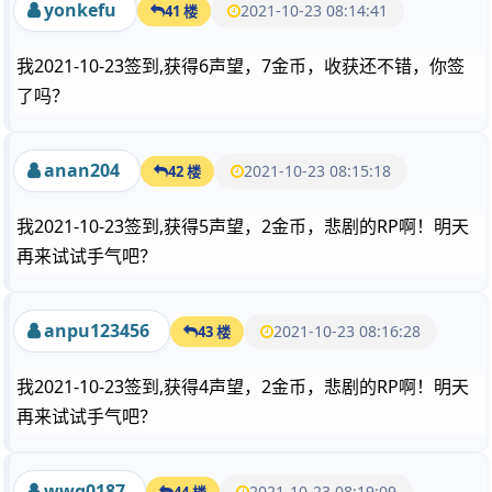
yonkefu
2021-10-23 08:14:41
41 楼
我2021-10-23签到,获得6声望，7金币，收获还不错，你签
了吗？
anan204
2021-10-23 08:15:18
42 楼
我2021-10-23签到,获得5声望，2金币，悲剧的RP啊！明天
再来试试手气吧？
anpu123456
2021-10-23 08:16:28
43 楼
我2021-10-23签到,获得4声望，2金币，悲剧的RP啊！明天
再来试试手气吧？
wwq0187
2021-10-23 08:19:09
44 楼