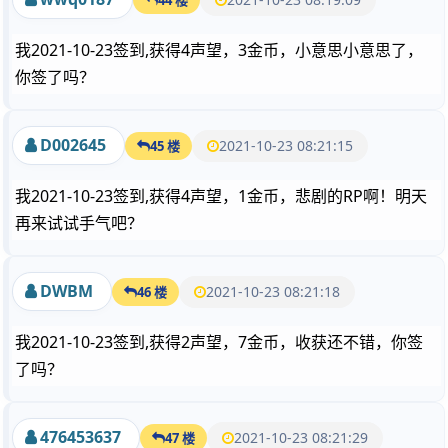
我2021-10-23签到,获得4声望，3金币，小意思小意思了，
你签了吗？
D002645
2021-10-23 08:21:15
45 楼
我2021-10-23签到,获得4声望，1金币，悲剧的RP啊！明天
再来试试手气吧？
DWBM
2021-10-23 08:21:18
46 楼
我2021-10-23签到,获得2声望，7金币，收获还不错，你签
了吗？
476453637
2021-10-23 08:21:29
47 楼