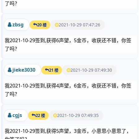
了吗？
zbsg
2021-10-29 07:47:26
20 楼
我2021-10-29签到,获得6声望，5金币，收获还不错，你签
了吗？
jieke3030
2021-10-29 07:49:30
21 楼
我2021-10-29签到,获得4声望，6金币，收获还不错，你签
了吗？
cgjs
2021-10-29 07:49:35
22 楼
我2021-10-29签到,获得5声望，3金币，小意思小意思了，