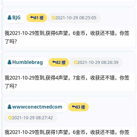
BJG
2021-10-29 08:25:05
81 楼
我2021-10-29签到,获得6声望，6金币，收获还不错，你签
了吗？
Humblebrag
2021-10-29 08:26:39
82 楼
我2021-10-29签到,获得4声望，7金币，收获还不错，你签
了吗？
wwwconectmedcom
83 楼
2021-10-29 08:27:42
我2021-10-29签到,获得1声望，6金币，收获还不错，你签