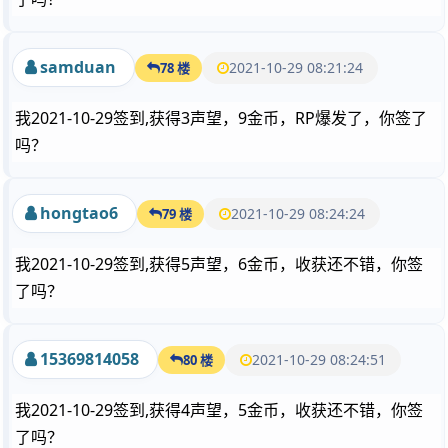
samduan
2021-10-29 08:21:24
78 楼
我2021-10-29签到,获得3声望，9金币，RP爆发了，你签了
吗？
hongtao6
2021-10-29 08:24:24
79 楼
我2021-10-29签到,获得5声望，6金币，收获还不错，你签
了吗？
15369814058
2021-10-29 08:24:51
80 楼
我2021-10-29签到,获得4声望，5金币，收获还不错，你签
了吗？