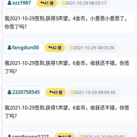
xzz1987
2021-10-29 08:03:17
41 楼
我2021-10-29签到,获得3声望，4金币，小意思小意思了，
你签了吗？
fangdun00
2021-10-29 08:03:36
42 楼
我2021-10-29签到,获得1声望，6金币，收获还不错，你签
了吗？
2320758545
2021-10-29 08:03:43
43 楼
我2021-10-29签到,获得1声望，6金币，收获还不错，你签
了吗？
smzfwang1227
2021-10-29 08:03:45
44 楼