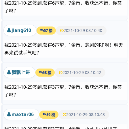
我2021-10-29签到,获得6声望，7金币，收获还不错，你签
了吗？
jiang610
2021-10-29 08:10:40
57 楼
我2021-10-29签到,获得6声望，1金币，悲剧的RP啊！明天
再来试试手气吧？
飘飘上进
2021-10-29 08:10:42
58 楼
我2021-10-29签到,获得3声望，7金币，收获还不错，你签
了吗？
maxtar06
2021-10-29 08:10:43
59 楼