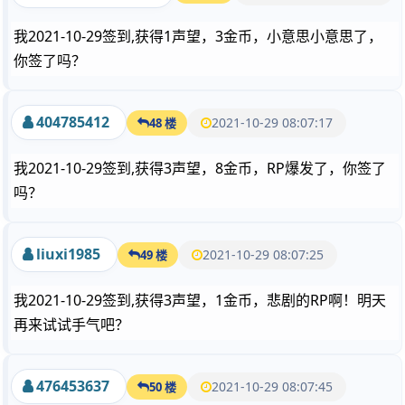
我2021-10-29签到,获得1声望，3金币，小意思小意思了，
你签了吗？
404785412
2021-10-29 08:07:17
48 楼
我2021-10-29签到,获得3声望，8金币，RP爆发了，你签了
吗？
liuxi1985
2021-10-29 08:07:25
49 楼
我2021-10-29签到,获得3声望，1金币，悲剧的RP啊！明天
再来试试手气吧？
476453637
2021-10-29 08:07:45
50 楼