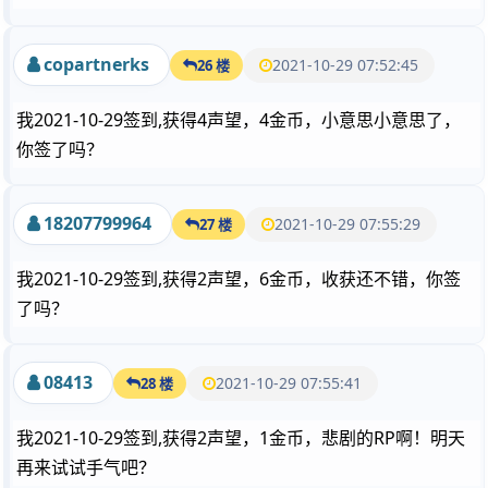
copartnerks
2021-10-29 07:52:45
26 楼
我2021-10-29签到,获得4声望，4金币，小意思小意思了，
你签了吗？
18207799964
2021-10-29 07:55:29
27 楼
我2021-10-29签到,获得2声望，6金币，收获还不错，你签
了吗？
08413
2021-10-29 07:55:41
28 楼
我2021-10-29签到,获得2声望，1金币，悲剧的RP啊！明天
再来试试手气吧？