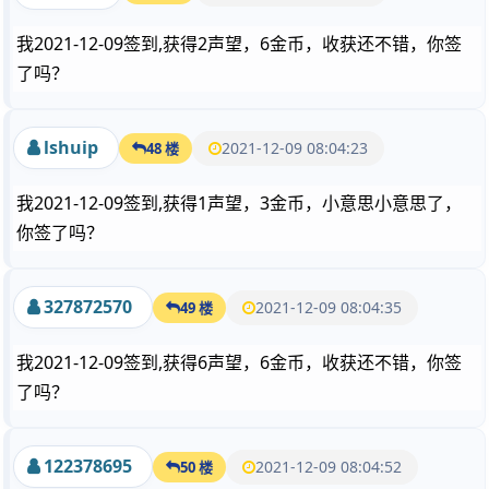
我2021-12-09签到,获得2声望，6金币，收获还不错，你签
了吗？
lshuip
2021-12-09 08:04:23
48 楼
我2021-12-09签到,获得1声望，3金币，小意思小意思了，
你签了吗？
327872570
2021-12-09 08:04:35
49 楼
我2021-12-09签到,获得6声望，6金币，收获还不错，你签
了吗？
122378695
2021-12-09 08:04:52
50 楼