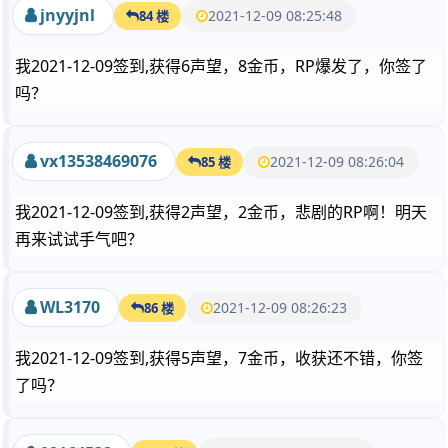
jnyyjnl
2021-12-09 08:25:48
84 楼
我2021-12-09签到,获得6声望，8金币，RP爆发了，你签了
吗？
vx13538469076
2021-12-09 08:26:04
85 楼
我2021-12-09签到,获得2声望，2金币，悲剧的RP啊！明天
再来试试手气吧？
WL3170
2021-12-09 08:26:23
86 楼
我2021-12-09签到,获得5声望，7金币，收获还不错，你签
了吗？