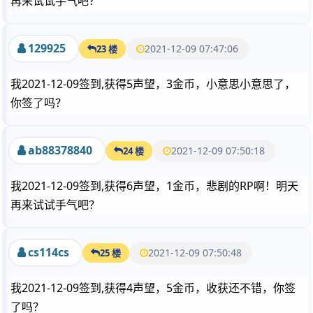
再来试试手气吧？
129925
2021-12-09 07:47:06
23 楼
我2021-12-09签到,获得5声望，3金币，小意思小意思了，
你签了吗？
ab88378840
2021-12-09 07:50:18
24 楼
我2021-12-09签到,获得6声望，1金币，悲剧的RP啊！明天
再来试试手气吧？
cs114cs
2021-12-09 07:50:48
25 楼
我2021-12-09签到,获得4声望，5金币，收获还不错，你签
了吗？