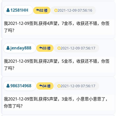
12581HH
2021-12-09 07:56:16
32 楼
我2021-12-09签到,获得4声望，7金币，收获还不错，你签
了吗？
jenday888
2021-12-09 07:56:17
33 楼
我2021-12-09签到,获得2声望，5金币，收获还不错，你签
了吗？
986314968
2021-12-09 07:56:17
34 楼
我2021-12-09签到,获得5声望，3金币，小意思小意思了，
你签了吗？