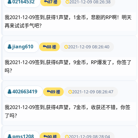
02164532
2021-12-09 08:26:38
87 楼
我2021-12-09签到,获得1声望，1金币，悲剧的RP啊！明天
再来试试手气吧？
jiang610
2021-12-09 08:26:40
88 楼
我2021-12-09签到,获得6声望，9金币，RP爆发了，你签了
吗？
402663419
2021-12-09 08:26:47
89 楼
我2021-12-09签到,获得4声望，7金币，收获还不错，你签
了吗？
pms1208
2021-12-09 08:28:04
90 楼