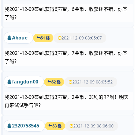
我2021-12-09签到,获得6声望，6金币，收获还不错，你签
了吗？
Aboue
2021-12-09 08:05:07
51 楼
我2021-12-09签到,获得3声望，7金币，收获还不错，你签
了吗？
fangdun00
2021-12-09 08:05:52
52 楼
我2021-12-09签到,获得3声望，2金币，悲剧的RP啊！明天
再来试试手气吧？
2320758545
2021-12-09 08:06:00
53 楼