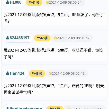
HL000
2021-12-09 08:00:54
41 楼
我2021-12-09签到,获得6声望，9金币，RP爆发了，你签了
吗？
824468197
2021-12-09 08:01:52
42 楼
我2021-12-09签到,获得2声望，5金币，收获还不错，你签
了吗？
tian124
2021-12-09 08:02:42
43 楼
我2021-12-09签到,获得5声望，1金币，悲剧的RP啊！明天
再来试试手气吧？
jinglingdemomo
2021-12-09 08:03:09
44 楼