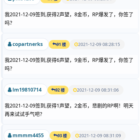
我2021-12-09签到,获得2声望，8金币，RP爆发了，你签了
吗？
copartnerks
2021-12-09 08:28:15
91 楼
我2021-12-09签到,获得6声望，9金币，RP爆发了，你签了
吗？
lm19810714
2021-12-09 08:31:06
92 楼
我2021-12-09签到,获得1声望，2金币，悲剧的RP啊！明天
再来试试手气吧？
mmmm4455
2021-12-09 08:31:09
93 楼