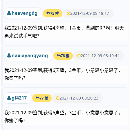
heavengdg
2021-12-09 08:18:17
75 楼
我2021-12-09签到,获得4声望，1金币，悲剧的RP啊！明天
再来试试手气吧？
naxiayangyang
2021-12-09 08:19:44
76 楼
我2021-12-09签到,获得6声望，3金币，小意思小意思了，
你签了吗？
gf4217
2021-12-09 08:20:23
77 楼
我2021-12-09签到,获得6声望，3金币，小意思小意思了，
你签了吗？