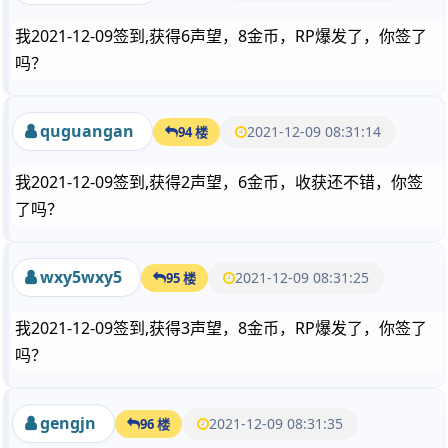
我2021-12-09签到,获得6声望，8金币，RP爆发了，你签了
吗？
quguangan
2021-12-09 08:31:14
94 楼
我2021-12-09签到,获得2声望，6金币，收获还不错，你签
了吗？
wxy5wxy5
2021-12-09 08:31:25
95 楼
我2021-12-09签到,获得3声望，8金币，RP爆发了，你签了
吗？
gengjn
2021-12-09 08:31:35
96 楼