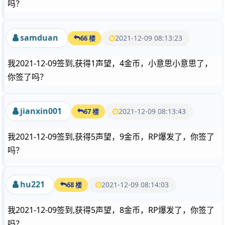
吗？
samduan
2021-12-09 08:13:23
66 楼
我2021-12-09签到,获得1声望，4金币，小意思小意思了，
你签了吗？
jianxin001
2021-12-09 08:13:43
67 楼
我2021-12-09签到,获得5声望，9金币，RP爆发了，你签了
吗？
hu221
2021-12-09 08:14:03
68 楼
我2021-12-09签到,获得5声望，8金币，RP爆发了，你签了
吗？