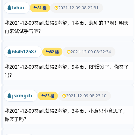
lvhai
2021-12-09 08:22:31
81 楼
我2021-12-09签到,获得5声望，1金币，悲剧的RP啊！明天
再来试试手气吧？
664512587
2021-12-09 08:22:34
82 楼
我2021-12-09签到,获得2声望，9金币，RP爆发了，你签了
吗？
jsxmgcb
2021-12-09 08:23:10
83 楼
我2021-12-09签到,获得2声望，3金币，小意思小意思了，
你签了吗？