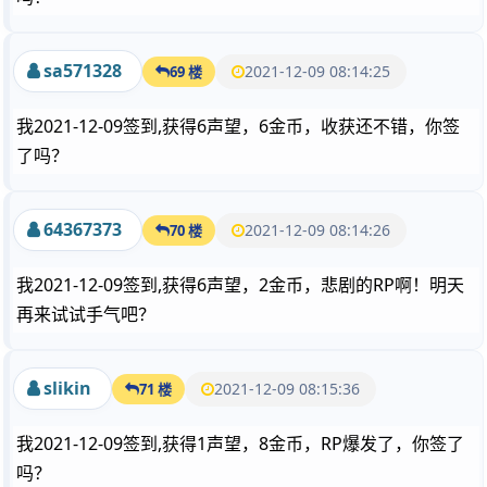
sa571328
2021-12-09 08:14:25
69 楼
我2021-12-09签到,获得6声望，6金币，收获还不错，你签
了吗？
64367373
2021-12-09 08:14:26
70 楼
我2021-12-09签到,获得6声望，2金币，悲剧的RP啊！明天
再来试试手气吧？
slikin
2021-12-09 08:15:36
71 楼
我2021-12-09签到,获得1声望，8金币，RP爆发了，你签了
吗？