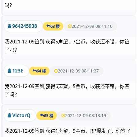
吗？
964245938
2021-12-09 08:11:10
63 楼
我2021-12-09签到,获得5声望，7金币，收获还不错，你签
了吗？
123E
2021-12-09 08:11:37
64 楼
我2021-12-09签到,获得6声望，5金币，收获还不错，你签
了吗？
VictorQ
2021-12-09 08:13:19
65 楼
我2021-12-09签到,获得1声望，9金币，RP爆发了，你签了