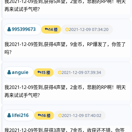
我2021-12-09签到,获得5声望，2金币，悲剧的RP啊！明天
再来试试手气吧？
995399673
2021-12-09 07:34:20
14 楼
我2021-12-09签到,获得4声望，9金币，RP爆发了，你签了
吗？
anguie
2021-12-09 07:39:34
15 楼
我2021-12-09签到,获得4声望，2金币，悲剧的RP啊！明天
再来试试手气吧？
lifei216
2021-12-09 07:40:02
16 楼
我2021-12-09签到,获得3声望，7金币，收获还不错，你签