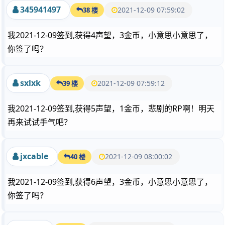
345941497
2021-12-09 07:59:02
38 楼
我2021-12-09签到,获得4声望，3金币，小意思小意思了，
你签了吗？
sxlxk
2021-12-09 07:59:12
39 楼
我2021-12-09签到,获得5声望，1金币，悲剧的RP啊！明天
再来试试手气吧？
jxcable
2021-12-09 08:00:02
40 楼
我2021-12-09签到,获得6声望，3金币，小意思小意思了，
你签了吗？