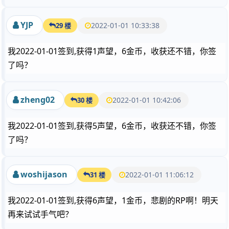
YJP
2022-01-01 10:33:38
29 楼
我2022-01-01签到,获得1声望，6金币，收获还不错，你签
了吗？
zheng02
2022-01-01 10:42:06
30 楼
我2022-01-01签到,获得5声望，6金币，收获还不错，你签
了吗？
woshijason
2022-01-01 11:06:12
31 楼
我2022-01-01签到,获得6声望，1金币，悲剧的RP啊！明天
再来试试手气吧？