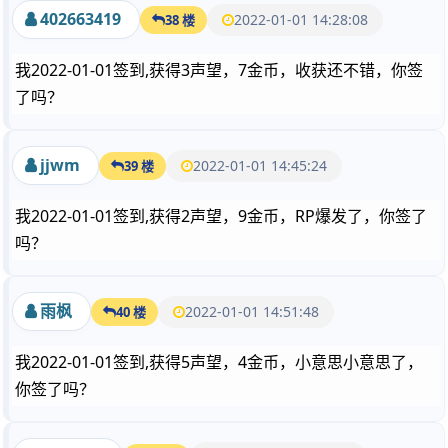
402663419
2022-01-01 14:28:08
38 楼
我2022-01-01签到,获得3声望，7金币，收获还不错，你签
了吗？
jjwm
2022-01-01 14:45:24
39 楼
我2022-01-01签到,获得2声望，9金币，RP爆发了，你签了
吗？
雨枫
2022-01-01 14:51:48
40 楼
我2022-01-01签到,获得5声望，4金币，小意思小意思了，
你签了吗？