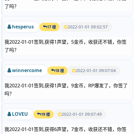
了吗？
hesperus
2022-01-01 09:02:57
17 楼
我2022-01-01签到,获得1声望，5金币，收获还不错，你签
了吗？
winnercome
2022-01-01 09:07:04
18 楼
我2022-01-01签到,获得1声望，9金币，RP爆发了，你签了
吗？
LOVEU
2022-01-01 09:07:49
19 楼
我2022-01-01签到,获得6声望，7金币，收获还不错，你签