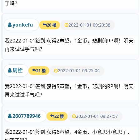
了吗？
yonkefu
2022-01-01 09:20:38
20 楼
我2022-01-01签到,获得2声望，1金币，悲剧的RP啊！明天
再来试试手气吧？
周栓
2022-01-01 09:25:04
21 楼
我2022-01-01签到,获得5声望，1金币，悲剧的RP啊！明天
再来试试手气吧？
2607789946
2022-01-01 09:27:57
22 楼
我2022-01-01签到,获得6声望，4金币，小意思小意思了，