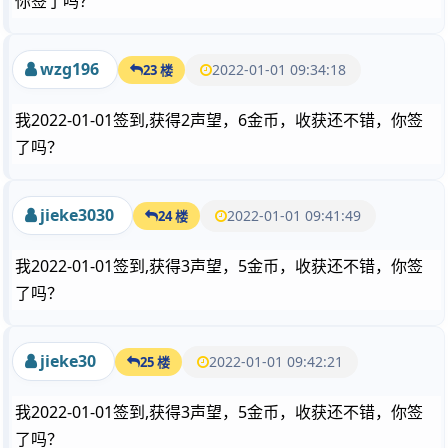
你签了吗？
wzg196
2022-01-01 09:34:18
23 楼
我2022-01-01签到,获得2声望，6金币，收获还不错，你签
了吗？
jieke3030
2022-01-01 09:41:49
24 楼
我2022-01-01签到,获得3声望，5金币，收获还不错，你签
了吗？
jieke30
2022-01-01 09:42:21
25 楼
我2022-01-01签到,获得3声望，5金币，收获还不错，你签
了吗？