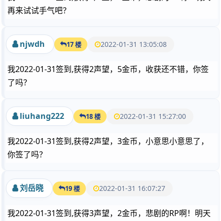
再来试试手气吧？
njwdh
2022-01-31 13:05:08
17 楼
我2022-01-31签到,获得2声望，5金币，收获还不错，你签
了吗？
liuhang222
2022-01-31 15:27:00
18 楼
我2022-01-31签到,获得2声望，3金币，小意思小意思了，
你签了吗？
刘岳晓
2022-01-31 16:07:27
19 楼
我2022-01-31签到,获得3声望，2金币，悲剧的RP啊！明天