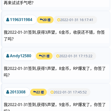
再来试试手气吧？
1196311984
2022-01-31 16:17:41
20 楼
我2022-01-31签到,获得3声望，6金币，收获还不错，你签
了吗？
Andy12580
2022-01-31 17:15:22
21 楼
我2022-01-31签到,获得1声望，8金币，RP爆发了，你签了
吗？
2013308
2022-01-31 17:45:52
22 楼
我2022-01-31签到,获得5声望，9金币，RP爆发了，你签了