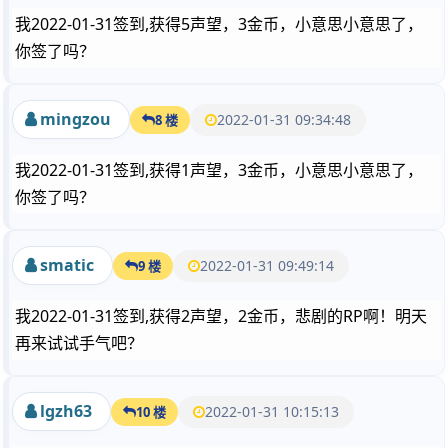
我2022-01-31签到,获得5声望，3金币，小意思小意思了，
你签了吗？
mingzou
2022-01-31 09:34:48
8 楼
我2022-01-31签到,获得1声望，3金币，小意思小意思了，
你签了吗？
smatic
2022-01-31 09:49:14
9 楼
我2022-01-31签到,获得2声望，2金币，悲剧的RP啊！明天
再来试试手气吧？
lgzh63
2022-01-31 10:15:13
10 楼