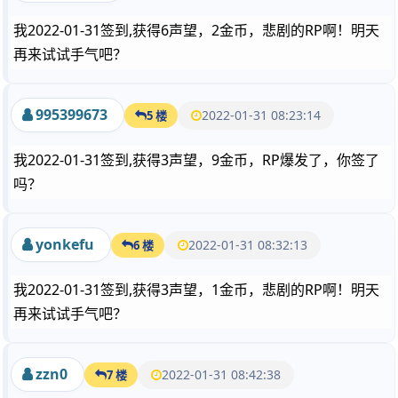
我2022-01-31签到,获得6声望，2金币，悲剧的RP啊！明天
再来试试手气吧？
995399673
2022-01-31 08:23:14
5 楼
我2022-01-31签到,获得3声望，9金币，RP爆发了，你签了
吗？
yonkefu
2022-01-31 08:32:13
6 楼
我2022-01-31签到,获得3声望，1金币，悲剧的RP啊！明天
再来试试手气吧？
zzn0
2022-01-31 08:42:38
7 楼