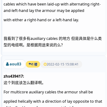
cables which have been laid-up with alternating right-
and-left-hand lay the armour may be applied
with either a right-hand or a left-hand lay.
我看到了很多有auxiliary cables 的地方 但是具体是什么类
型的电缆啊。是根据用途来说的么？
aou83
2022-02-15 15:08:41
1 楼
zhs439417:
这个到底该怎么翻译啊。
For multicore auxiliary cables the armour shall be
applied helically with a direction of lay opposite to that