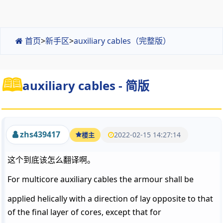
首页
>
新手区
>
auxiliary cables（完整版）
auxiliary cables - 简版
zhs439417
2022-02-15 14:27:14
楼主
这个到底该怎么翻译啊。
For multicore auxiliary cables the armour shall be
applied helically with a direction of lay opposite to that
of the final layer of cores, except that for