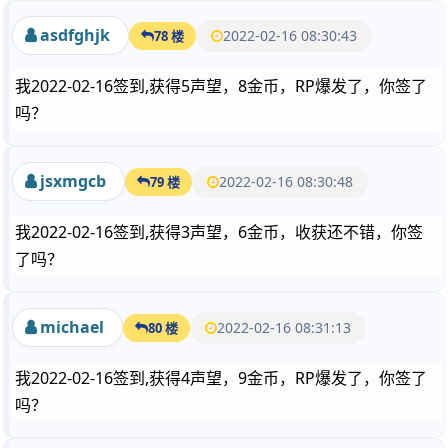
asdfghjk
2022-02-16 08:30:43
78 楼
我2022-02-16签到,获得5声望，8金币，RP爆发了，你签了
吗？
jsxmgcb
2022-02-16 08:30:48
79 楼
我2022-02-16签到,获得3声望，6金币，收获还不错，你签
了吗？
michael
2022-02-16 08:31:13
80 楼
我2022-02-16签到,获得4声望，9金币，RP爆发了，你签了
吗？