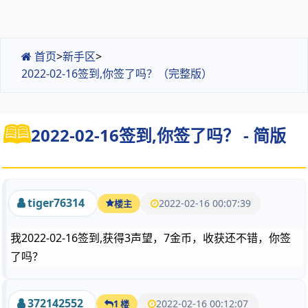
首页
>
新手区
>
2022-02-16签到,你签了吗？（完整版）
2022-02-16签到,你签了吗？ - 简版
tiger76314
2022-02-16 00:07:39
楼主
我2022-02-16签到,获得3声望，7金币，收获还不错，你签
了吗？
372142552
2022-02-16 00:12:07
1 楼