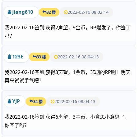
jiang610
2022-02-16 08:02:14
32 楼
我2022-02-16签到,获得2声望，9金币，RP爆发了，你签了
吗？
123E
2022-02-16 08:04:13
33 楼
我2022-02-16签到,获得3声望，1金币，悲剧的RP啊！明天
再来试试手气吧？
YJP
2022-02-16 08:04:13
34 楼
我2022-02-16签到,获得6声望，3金币，小意思小意思了，
你签了吗？