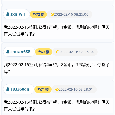
sxhiwll
2022-02-16 08:25:00
72 楼
我2022-02-16签到,获得1声望，1金币，悲剧的RP啊！明天
再来试试手气吧？
chuan688
2022-02-16 08:26:34
73 楼
我2022-02-16签到,获得4声望，8金币，RP爆发了，你签了
吗？
183360dh
2022-02-16 08:28:01
74 楼
我2022-02-16签到,获得4声望，1金币，悲剧的RP啊！明天
再来试试手气吧？