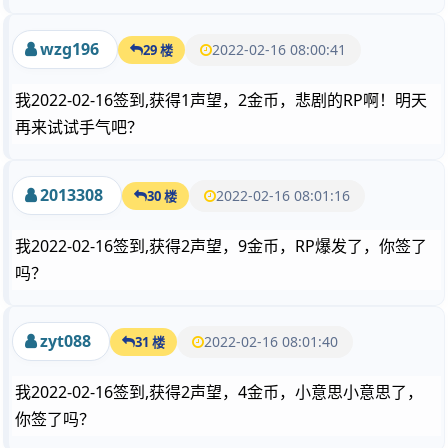
wzg196
2022-02-16 08:00:41
29 楼
我2022-02-16签到,获得1声望，2金币，悲剧的RP啊！明天
再来试试手气吧？
2013308
2022-02-16 08:01:16
30 楼
我2022-02-16签到,获得2声望，9金币，RP爆发了，你签了
吗？
zyt088
2022-02-16 08:01:40
31 楼
我2022-02-16签到,获得2声望，4金币，小意思小意思了，
你签了吗？