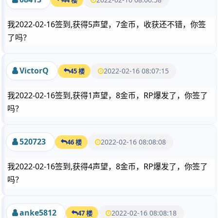
我2022-02-16签到,获得5声望，7金币，收获还不错，你签
了吗？
VictorQ
2022-02-16 08:07:15
45 楼
我2022-02-16签到,获得1声望，8金币，RP爆发了，你签了
吗？
520723
2022-02-16 08:08:08
46 楼
我2022-02-16签到,获得4声望，8金币，RP爆发了，你签了
吗？
anke5812
2022-02-16 08:08:18
47 楼