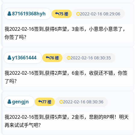
871619368hyh
2022-02-16 08:29:06
75 楼
我2022-02-16签到,获得6声望，3金币，小意思小意思了，
你签了吗？
y13661444
2022-02-16 08:30:35
76 楼
我2022-02-16签到,获得2声望，6金币，收获还不错，你签
了吗？
gengjn
2022-02-16 08:30:36
77 楼
我2022-02-16签到,获得5声望，2金币，悲剧的RP啊！明天
再来试试手气吧？