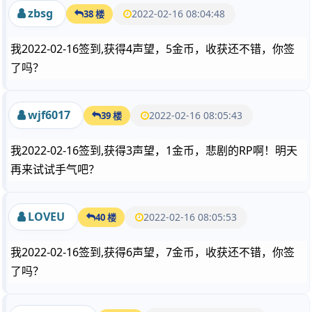
zbsg
2022-02-16 08:04:48
38 楼
我2022-02-16签到,获得4声望，5金币，收获还不错，你签
了吗？
wjf6017
2022-02-16 08:05:43
39 楼
我2022-02-16签到,获得3声望，1金币，悲剧的RP啊！明天
再来试试手气吧？
LOVEU
2022-02-16 08:05:53
40 楼
我2022-02-16签到,获得6声望，7金币，收获还不错，你签
了吗？