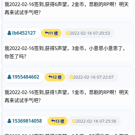
我2022-02-16签到,获得6声望，2金币，悲剧的RP啊！明天
再来试试手气吧？
lb6452127
2022-02-16 07:20:53
11 楼
我2022-02-16签到,获得5声望，3金币，小意思小意思了，
你签了吗？
1955484602
2022-02-16 07:22:07
12 楼
我2022-02-16签到,获得1声望，1金币，悲剧的RP啊！明天
再来试试手气吧？
15369814058
2022-02-16 07:25:56
13 楼