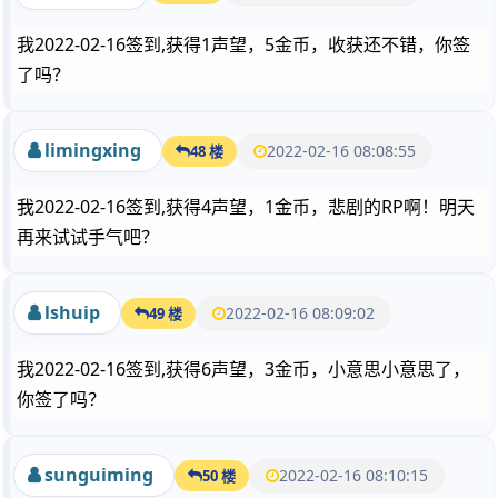
我2022-02-16签到,获得1声望，5金币，收获还不错，你签
了吗？
limingxing
2022-02-16 08:08:55
48 楼
我2022-02-16签到,获得4声望，1金币，悲剧的RP啊！明天
再来试试手气吧？
lshuip
2022-02-16 08:09:02
49 楼
我2022-02-16签到,获得6声望，3金币，小意思小意思了，
你签了吗？
sunguiming
2022-02-16 08:10:15
50 楼