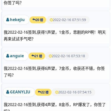
你签了吗？
hekejiu
2022-02-16 07:51:59
20 楼
我2022-02-16签到,获得1声望，1金币，悲剧的RP啊！明天
再来试试手气吧？
anguie
2022-02-16 07:53:18
21 楼
我2022-02-16签到,获得6声望，7金币，收获还不错，你签
了吗？
GEANYLIU
2022-02-16 07:54:15
22 楼
我2022-02-16签到,获得4声望，8金币，RP爆发了，你签了