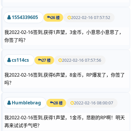
1554339605
2022-02-16 07:57:52
26 楼
我2022-02-16签到,获得1声望，3金币，小意思小意思了，
你签了吗？
cs114cs
2022-02-16 07:57:56
27 楼
我2022-02-16签到,获得6声望，8金币，RP爆发了，你签了
吗？
Humblebrag
2022-02-16 08:00:07
28 楼
我2022-02-16签到,获得1声望，1金币，悲剧的RP啊！明天
再来试试手气吧？