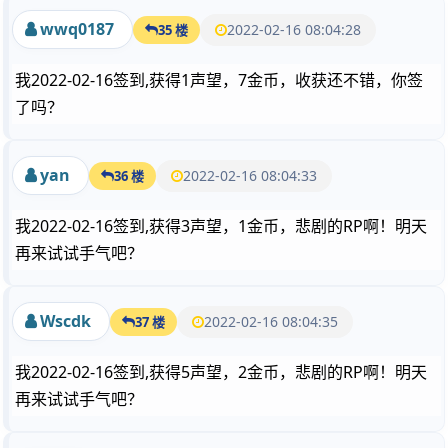
wwq0187
2022-02-16 08:04:28
35 楼
我2022-02-16签到,获得1声望，7金币，收获还不错，你签
了吗？
yan
2022-02-16 08:04:33
36 楼
我2022-02-16签到,获得3声望，1金币，悲剧的RP啊！明天
再来试试手气吧？
Wscdk
2022-02-16 08:04:35
37 楼
我2022-02-16签到,获得5声望，2金币，悲剧的RP啊！明天
再来试试手气吧？