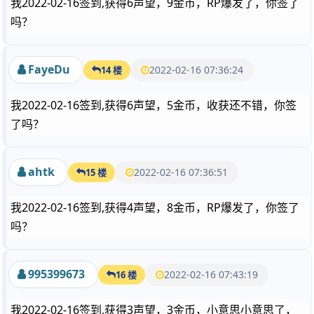
我2022-02-16签到,获得6声望，9金币，RP爆发了，你签了
吗？
FayeDu
2022-02-16 07:36:24
14 楼
我2022-02-16签到,获得6声望，5金币，收获还不错，你签
了吗？
ahtk
2022-02-16 07:36:51
15 楼
我2022-02-16签到,获得4声望，8金币，RP爆发了，你签了
吗？
995399673
2022-02-16 07:43:19
16 楼
我2022-02-16签到,获得3声望，3金币，小意思小意思了，