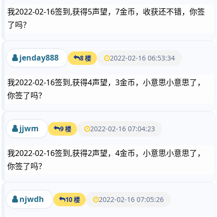
我2022-02-16签到,获得5声望，7金币，收获还不错，你签
了吗？
jenday888
2022-02-16 06:53:34
8 楼
我2022-02-16签到,获得4声望，3金币，小意思小意思了，
你签了吗？
jjwm
2022-02-16 07:04:23
9 楼
我2022-02-16签到,获得2声望，4金币，小意思小意思了，
你签了吗？
njwdh
2022-02-16 07:05:26
10 楼