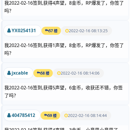
我2022-02-16签到,获得4声望，8金币，RP爆发了，你签了
吗？
YX0254131
2022-02-16 08:13:25
57 楼
我2022-02-16签到,获得1声望，8金币，RP爆发了，你签了
吗？
jxcable
2022-02-16 08:14:06
58 楼
我2022-02-16签到,获得5声望，6金币，收获还不错，你签
了吗？
404785412
2022-02-16 08:14:44
59 楼