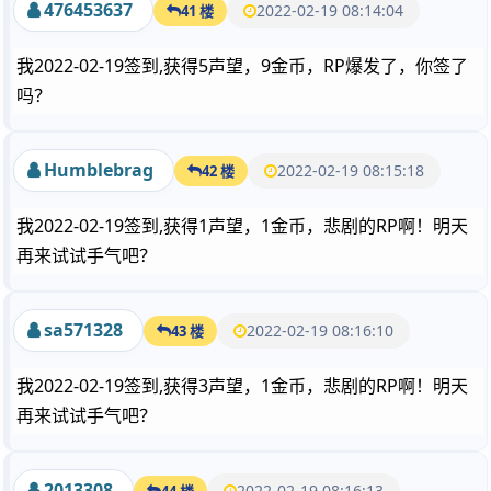
476453637
2022-02-19 08:14:04
41 楼
我2022-02-19签到,获得5声望，9金币，RP爆发了，你签了
吗？
Humblebrag
2022-02-19 08:15:18
42 楼
我2022-02-19签到,获得1声望，1金币，悲剧的RP啊！明天
再来试试手气吧？
sa571328
2022-02-19 08:16:10
43 楼
我2022-02-19签到,获得3声望，1金币，悲剧的RP啊！明天
再来试试手气吧？
2013308
2022-02-19 08:16:13
44 楼