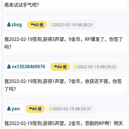
再来试试手气吧？
zbsg
2022-02-19 08:28:21
63 楼
我2022-02-19签到,获得3声望，9金币，RP爆发了，你签了
吗？
vx13538469076
2022-02-19 08:29:22
64 楼
我2022-02-19签到,获得1声望，7金币，收获还不错，你签
了吗？
yan
2022-02-19 08:29:31
65 楼
我2022-02-19签到,获得5声望，2金币，悲剧的RP啊！明天