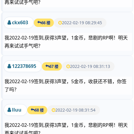
再来试试手气吧？
ckx603
2022-02-19 08:29:45
66 楼
我2022-02-19签到,获得3声望，1金币，悲剧的RP啊！明天
再来试试手气吧？
122378695
2022-02-19 08:31:13
67 楼
我2022-02-19签到,获得3声望，5金币，收获还不错，你签
了吗？
lluu
2022-02-19 08:31:54
68 楼
我2022-02-19签到,获得3声望，1金币，悲剧的RP啊！明天
再来试试手气吧？