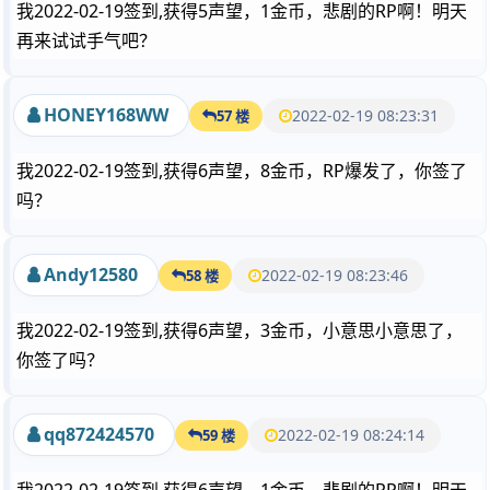
我2022-02-19签到,获得5声望，1金币，悲剧的RP啊！明天
再来试试手气吧？
HONEY168WW
2022-02-19 08:23:31
57 楼
我2022-02-19签到,获得6声望，8金币，RP爆发了，你签了
吗？
Andy12580
2022-02-19 08:23:46
58 楼
我2022-02-19签到,获得6声望，3金币，小意思小意思了，
你签了吗？
qq872424570
2022-02-19 08:24:14
59 楼