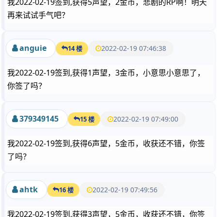
我2022-02-19签到,获得5声望，2金币，悲剧的RP啊！明天
再来试试手气吧？
anguie
2022-02-19 07:46:38
14 楼
我2022-02-19签到,获得1声望，3金币，小意思小意思了，
你签了吗？
379349145
2022-02-19 07:49:00
15 楼
我2022-02-19签到,获得6声望，5金币，收获还不错，你签
了吗？
ahtk
2022-02-19 07:49:56
16 楼
我2022-02-19签到,获得3声望，5金币，收获还不错，你签