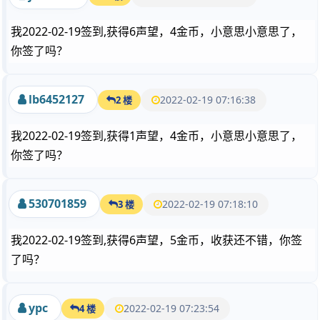
我2022-02-19签到,获得6声望，4金币，小意思小意思了，
你签了吗？
lb6452127
2022-02-19 07:16:38
2 楼
我2022-02-19签到,获得1声望，4金币，小意思小意思了，
你签了吗？
530701859
2022-02-19 07:18:10
3 楼
我2022-02-19签到,获得6声望，5金币，收获还不错，你签
了吗？
ypc
2022-02-19 07:23:54
4 楼