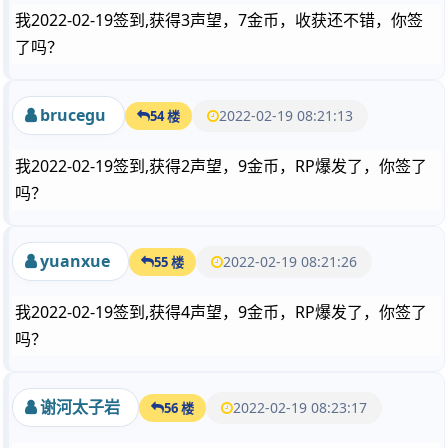
我2022-02-19签到,获得3声望，7金币，收获还不错，你签
了吗？
brucegu
2022-02-19 08:21:13
54 楼
我2022-02-19签到,获得2声望，9金币，RP爆发了，你签了
吗？
yuanxue
2022-02-19 08:21:26
55 楼
我2022-02-19签到,获得4声望，9金币，RP爆发了，你签了
吗？
谢河太子岩
2022-02-19 08:23:17
56 楼