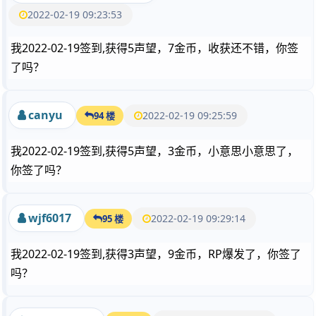
2022-02-19 09:23:53
我2022-02-19签到,获得5声望，7金币，收获还不错，你签
了吗？
canyu
2022-02-19 09:25:59
94 楼
我2022-02-19签到,获得5声望，3金币，小意思小意思了，
你签了吗？
wjf6017
2022-02-19 09:29:14
95 楼
我2022-02-19签到,获得3声望，9金币，RP爆发了，你签了
吗？