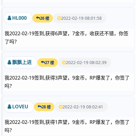
HL000
2022-02-19 08:01:58
26 楼
我2022-02-19签到,获得6声望，7金币，收获还不错，你签
了吗？
飘飘上进
2022-02-19 08:02:39
27 楼
我2022-02-19签到,获得3声望，9金币，RP爆发了，你签了
吗？
LOVEU
2022-02-19 08:02:41
28 楼
我2022-02-19签到,获得1声望，9金币，RP爆发了，你签了
吗？