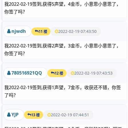
我2022-02-19签到,获得5声望，4金币，小意思小意思了，
你签了吗？
njwdh
2022-02-19 07:43:50
11 楼
我2022-02-19签到,获得2声望，3金币，小意思小意思了，
你签了吗？
780516921QQ
2022-02-19 07:43:53
12 楼
我2022-02-19签到,获得1声望，7金币，收获还不错，你签
了吗？
YJP
2022-02-19 07:44:51
13 楼