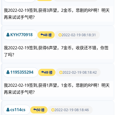
我2022-02-19签到,获得3声望，2金币，悲剧的RP啊！明天
再来试试手气吧？
KYH770918
2022-02-19 08:18:31
48 楼
我2022-02-19签到,获得6声望，7金币，收获还不错，你签
了吗？
1195355294
2022-02-19 08:18:42
49 楼
我2022-02-19签到,获得1声望，1金币，悲剧的RP啊！明天
再来试试手气吧？
cs114cs
2022-02-19 08:18:46
50 楼