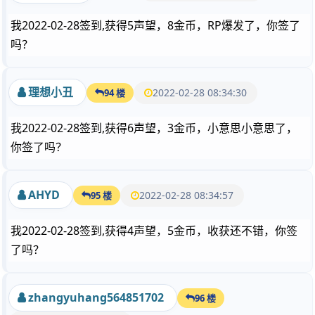
我2022-02-28签到,获得5声望，8金币，RP爆发了，你签了
吗？
理想小丑
2022-02-28 08:34:30
94 楼
我2022-02-28签到,获得6声望，3金币，小意思小意思了，
你签了吗？
AHYD
2022-02-28 08:34:57
95 楼
我2022-02-28签到,获得4声望，5金币，收获还不错，你签
了吗？
zhangyuhang564851702
96 楼