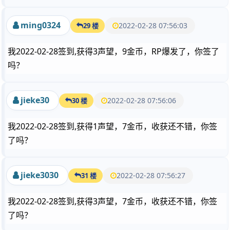
ming0324
2022-02-28 07:56:03
29 楼
我2022-02-28签到,获得3声望，9金币，RP爆发了，你签了
吗？
jieke30
2022-02-28 07:56:06
30 楼
我2022-02-28签到,获得1声望，7金币，收获还不错，你签
了吗？
jieke3030
2022-02-28 07:56:27
31 楼
我2022-02-28签到,获得3声望，7金币，收获还不错，你签
了吗？