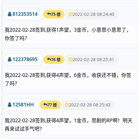
812353514
2022-02-28 08:24:40
75 楼
我2022-02-28签到,获得1声望，3金币，小意思小意思了，
你签了吗？
122378695
2022-02-28 08:25:41
76 楼
我2022-02-28签到,获得4声望，6金币，收获还不错，你签
了吗？
12581HH
2022-02-28 08:25:43
77 楼
我2022-02-28签到,获得4声望，1金币，悲剧的RP啊！明天
再来试试手气吧？