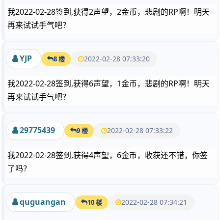
我2022-02-28签到,获得2声望，2金币，悲剧的RP啊！明天
再来试试手气吧？
YJP
2022-02-28 07:33:20
8 楼
我2022-02-28签到,获得6声望，1金币，悲剧的RP啊！明天
再来试试手气吧？
29775439
2022-02-28 07:33:22
9 楼
我2022-02-28签到,获得4声望，6金币，收获还不错，你签
了吗？
quguangan
2022-02-28 07:34:21
10 楼