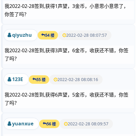
我2022-02-28签到,获得1声望，3金币，小意思小意思了，
你签了吗？
qiyuzhu
2022-02-28 08:07:57
54 楼
我2022-02-28签到,获得3声望，6金币，收获还不错，你签
了吗？
123E
2022-02-28 08:08:16
55 楼
我2022-02-28签到,获得6声望，5金币，收获还不错，你签
了吗？
yuanxue
2022-02-28 08:09:57
56 楼