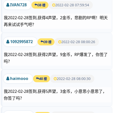
IVAN728
2022-02-28 07:59:54
38 楼
我2022-02-28签到,获得4声望，2金币，悲剧的RP啊！明天
再来试试手气吧？
1092995872
2022-02-28 08:00:26
39 楼
我2022-02-28签到,获得2声望，9金币，RP爆发了，你签了
吗？
haimooo
2022-02-28 08:00:30
40 楼
我2022-02-28签到,获得5声望，3金币，小意思小意思了，
你签了吗？