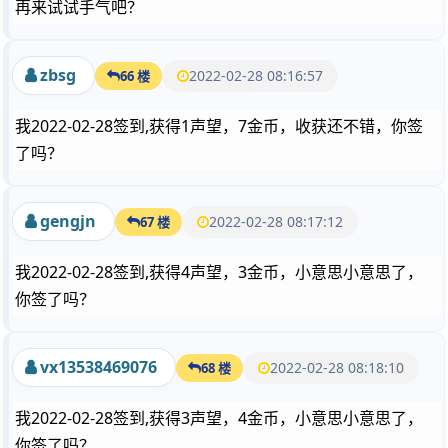
再来试试手气吧？
zbsg
2022-02-28 08:16:57
66 楼
我2022-02-28签到,获得1声望，7金币，收获还不错，你签
了吗？
gengjn
2022-02-28 08:17:12
67 楼
我2022-02-28签到,获得4声望，3金币，小意思小意思了，
你签了吗？
vx13538469076
2022-02-28 08:18:10
68 楼
我2022-02-28签到,获得3声望，4金币，小意思小意思了，
你签了吗？