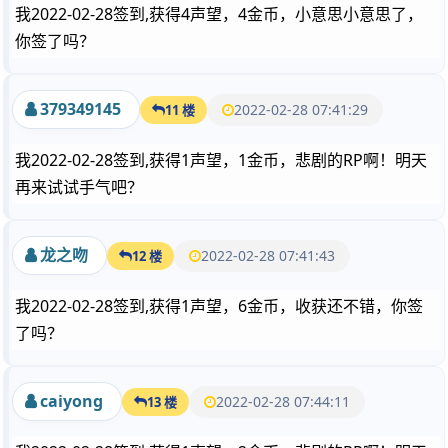
我2022-02-28签到,获得4声望，4金币，小意思小意思了，
你签了吗？
379349145
2022-02-28 07:41:29
11 楼
我2022-02-28签到,获得1声望，1金币，悲剧的RP啊！明天
再来试试手气吧？
龙之吻
2022-02-28 07:41:43
12 楼
我2022-02-28签到,获得1声望，6金币，收获还不错，你签
了吗？
caiyong
2022-02-28 07:44:11
13 楼