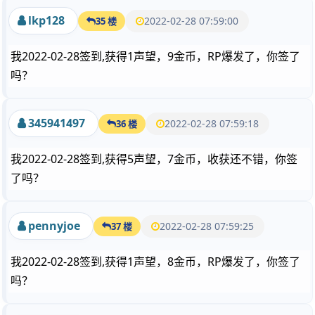
lkp128
2022-02-28 07:59:00
35 楼
我2022-02-28签到,获得1声望，9金币，RP爆发了，你签了
吗？
345941497
2022-02-28 07:59:18
36 楼
我2022-02-28签到,获得5声望，7金币，收获还不错，你签
了吗？
pennyjoe
2022-02-28 07:59:25
37 楼
我2022-02-28签到,获得1声望，8金币，RP爆发了，你签了
吗？