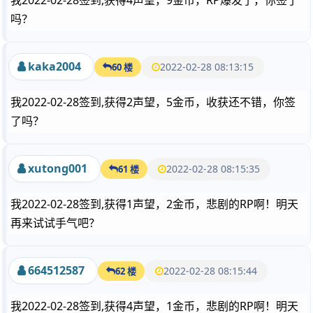
我2022-02-28签到,获得4声望，9金币，RP爆发了，你签了
吗？
kaka2004
2022-02-28 08:13:15
60 楼
我2022-02-28签到,获得2声望，5金币，收获还不错，你签
了吗？
xutong001
2022-02-28 08:15:35
61 楼
我2022-02-28签到,获得1声望，2金币，悲剧的RP啊！明天
再来试试手气吧？
664512587
2022-02-28 08:15:44
62 楼
我2022-02-28签到,获得4声望，1金币，悲剧的RP啊！明天