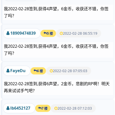
我2022-02-28签到,获得4声望，6金币，收获还不错，你签
了吗？
18909474839
2022-02-28 06:55:19
5 楼
我2022-02-28签到,获得4声望，6金币，收获还不错，你签
了吗？
FayeDu
2022-02-28 07:05:03
6 楼
我2022-02-28签到,获得6声望，2金币，悲剧的RP啊！明天
再来试试手气吧？
lb6452127
2022-02-28 07:12:03
7 楼