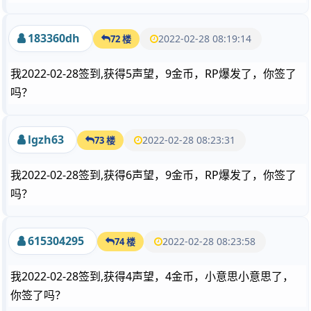
183360dh
2022-02-28 08:19:14
72 楼
我2022-02-28签到,获得5声望，9金币，RP爆发了，你签了
吗？
lgzh63
2022-02-28 08:23:31
73 楼
我2022-02-28签到,获得6声望，9金币，RP爆发了，你签了
吗？
615304295
2022-02-28 08:23:58
74 楼
我2022-02-28签到,获得4声望，4金币，小意思小意思了，
你签了吗？