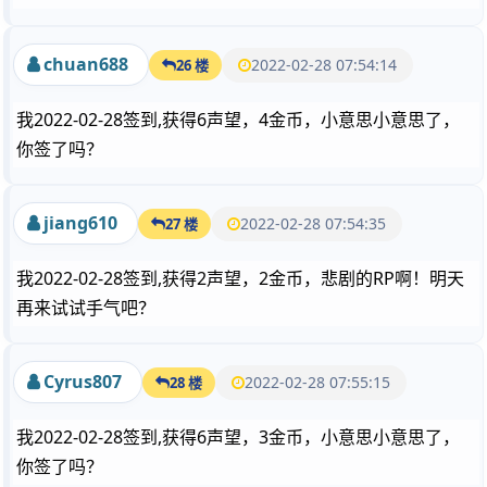
chuan688
2022-02-28 07:54:14
26 楼
我2022-02-28签到,获得6声望，4金币，小意思小意思了，
你签了吗？
jiang610
2022-02-28 07:54:35
27 楼
我2022-02-28签到,获得2声望，2金币，悲剧的RP啊！明天
再来试试手气吧？
Cyrus807
2022-02-28 07:55:15
28 楼
我2022-02-28签到,获得6声望，3金币，小意思小意思了，
你签了吗？