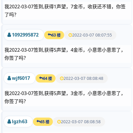
我2022-03-07签到,获得1声望，7金币，收获还不错，你签
了吗？
1092995872
2022-03-07 08:07:55
63 楼
我2022-03-07签到,获得5声望，4金币，小意思小意思了，
你签了吗？
wjf6017
2022-03-07 08:08:48
64 楼
我2022-03-07签到,获得5声望，3金币，小意思小意思了，
你签了吗？
lgzh63
2022-03-07 08:08:58
65 楼