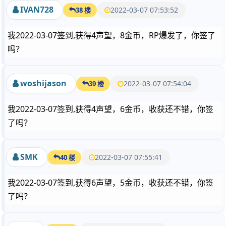
IVAN728
2022-03-07 07:53:52
38 楼
我2022-03-07签到,获得4声望，8金币，RP爆发了，你签了
吗？
woshijason
2022-03-07 07:54:04
39 楼
我2022-03-07签到,获得4声望，6金币，收获还不错，你签
了吗？
SMK
2022-03-07 07:55:41
40 楼
我2022-03-07签到,获得6声望，5金币，收获还不错，你签
了吗？