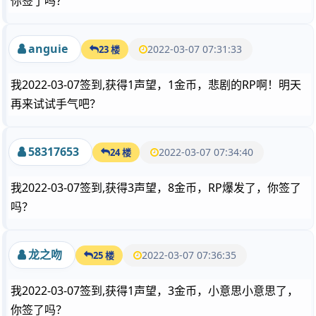
你签了吗？
anguie
2022-03-07 07:31:33
23 楼
我2022-03-07签到,获得1声望，1金币，悲剧的RP啊！明天
再来试试手气吧？
58317653
2022-03-07 07:34:40
24 楼
我2022-03-07签到,获得3声望，8金币，RP爆发了，你签了
吗？
龙之吻
2022-03-07 07:36:35
25 楼
我2022-03-07签到,获得1声望，3金币，小意思小意思了，
你签了吗？