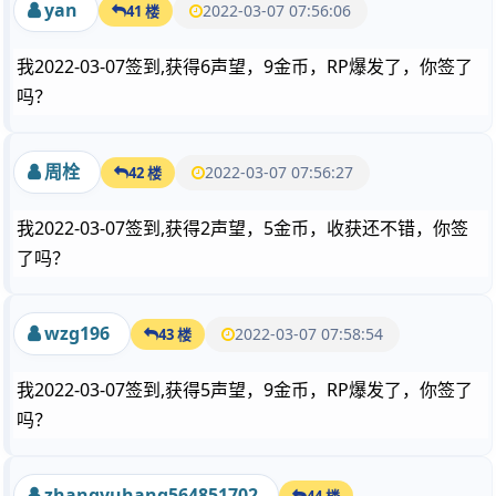
yan
2022-03-07 07:56:06
41 楼
我2022-03-07签到,获得6声望，9金币，RP爆发了，你签了
吗？
周栓
2022-03-07 07:56:27
42 楼
我2022-03-07签到,获得2声望，5金币，收获还不错，你签
了吗？
wzg196
2022-03-07 07:58:54
43 楼
我2022-03-07签到,获得5声望，9金币，RP爆发了，你签了
吗？
zhangyuhang564851702
44 楼