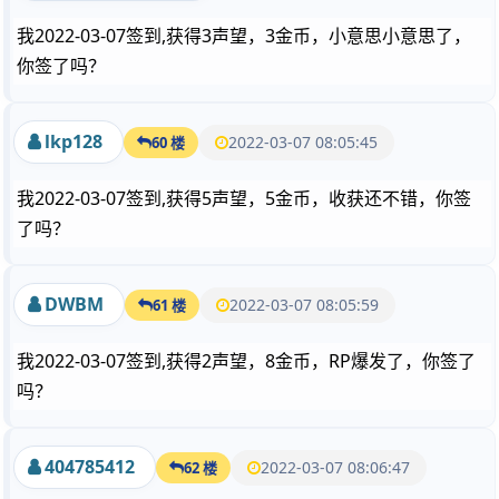
我2022-03-07签到,获得3声望，3金币，小意思小意思了，
你签了吗？
lkp128
2022-03-07 08:05:45
60 楼
我2022-03-07签到,获得5声望，5金币，收获还不错，你签
了吗？
DWBM
2022-03-07 08:05:59
61 楼
我2022-03-07签到,获得2声望，8金币，RP爆发了，你签了
吗？
404785412
2022-03-07 08:06:47
62 楼