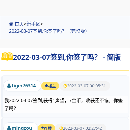
首页
>
新手区
>
2022-03-07签到,你签了吗？（完整版）
2022-03-07签到,你签了吗？ - 简版
tiger76314
2022-03-07 00:05:31
楼主
我2022-03-07签到,获得1声望，7金币，收获还不错，你签
了吗？
mingzou
2022-03-07 02:27:42
1 楼