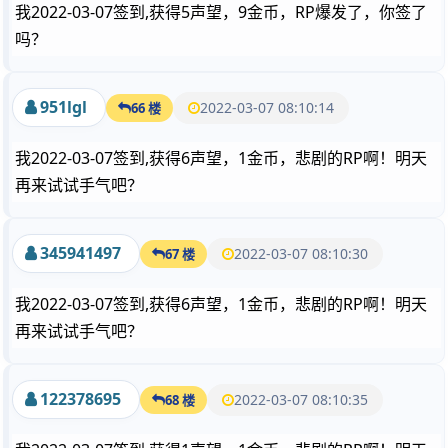
我2022-03-07签到,获得5声望，9金币，RP爆发了，你签了
吗？
951lgl
2022-03-07 08:10:14
66 楼
我2022-03-07签到,获得6声望，1金币，悲剧的RP啊！明天
再来试试手气吧？
345941497
2022-03-07 08:10:30
67 楼
我2022-03-07签到,获得6声望，1金币，悲剧的RP啊！明天
再来试试手气吧？
122378695
2022-03-07 08:10:35
68 楼