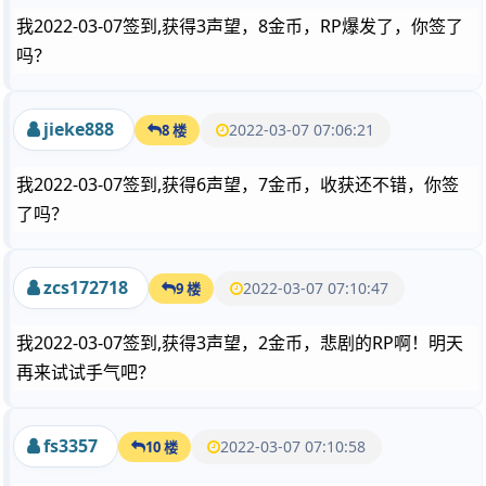
我2022-03-07签到,获得3声望，8金币，RP爆发了，你签了
吗？
jieke888
2022-03-07 07:06:21
8 楼
我2022-03-07签到,获得6声望，7金币，收获还不错，你签
了吗？
zcs172718
2022-03-07 07:10:47
9 楼
我2022-03-07签到,获得3声望，2金币，悲剧的RP啊！明天
再来试试手气吧？
fs3357
2022-03-07 07:10:58
10 楼