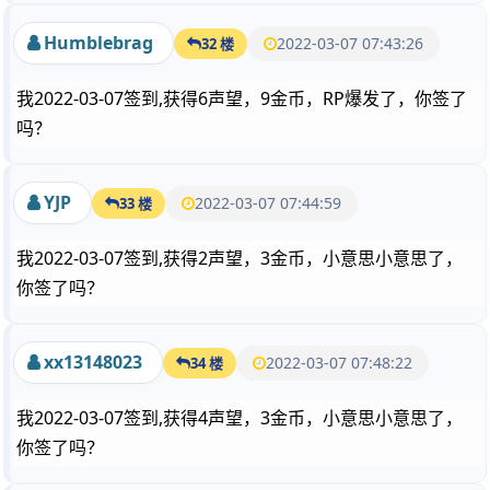
Humblebrag
2022-03-07 07:43:26
32 楼
我2022-03-07签到,获得6声望，9金币，RP爆发了，你签了
吗？
YJP
2022-03-07 07:44:59
33 楼
我2022-03-07签到,获得2声望，3金币，小意思小意思了，
你签了吗？
xx13148023
2022-03-07 07:48:22
34 楼
我2022-03-07签到,获得4声望，3金币，小意思小意思了，
你签了吗？