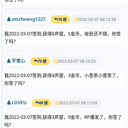
smzfwang1227
2022-03-07 08:15:56
78 楼
我2022-03-07签到,获得6声望，5金币，收获还不错，你签
了吗？
平常心
2022-03-07 08:16:53
79 楼
我2022-03-07签到,获得4声望，3金币，小意思小意思了，
你签了吗？
LOVEU
2022-03-07 08:17:09
80 楼
我2022-03-07签到,获得3声望，9金币，RP爆发了，你签了
吗？