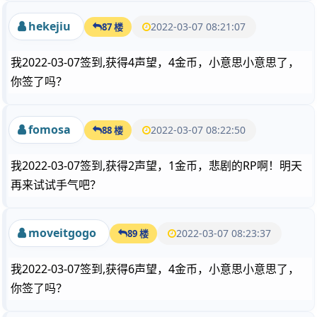
hekejiu
2022-03-07 08:21:07
87 楼
我2022-03-07签到,获得4声望，4金币，小意思小意思了，
你签了吗？
fomosa
2022-03-07 08:22:50
88 楼
我2022-03-07签到,获得2声望，1金币，悲剧的RP啊！明天
再来试试手气吧？
moveitgogo
2022-03-07 08:23:37
89 楼
我2022-03-07签到,获得6声望，4金币，小意思小意思了，
你签了吗？