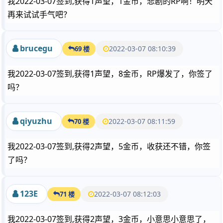
我2022-03-07签到,获得1声望，1金币，悲剧的RP啊！明天
再来试试手气吧？
brucegu
2022-03-07 08:10:39
69 楼
我2022-03-07签到,获得1声望，8金币，RP爆发了，你签了
吗？
qiyuzhu
2022-03-07 08:11:59
70 楼
我2022-03-07签到,获得2声望，5金币，收获还不错，你签
了吗？
123E
2022-03-07 08:12:03
71 楼
我2022-03-07签到,获得2声望，3金币，小意思小意思了，