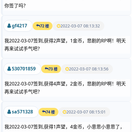
你签了吗？
gf4217
2022-03-07 08:13:32
72 楼
我2022-03-07签到,获得2声望，1金币，悲剧的RP啊！明天
再来试试手气吧？
530701859
2022-03-07 08:13:56
73 楼
我2022-03-07签到,获得4声望，2金币，悲剧的RP啊！明天
再来试试手气吧？
sa571328
2022-03-07 08:15:01
74 楼
我2022-03-07签到,获得1声望，4金币，小意思小意思了，