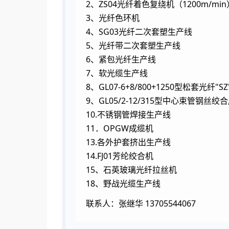
2、ZS04光纤着色复绕机（1200m/min
3、光纤色环机
4、SG03光纤二次套塑生产线
5、光纤带二次套塑生产线
6、紧包光纤生产线
7、软光缆生产线
8、GL07-6+8/800+1250型松套光纤"
9、GL05/2-12/315型中心束管钢丝绞
10.不锈钢管焊接生产线
11．OPGW成缆机
13.各外护套挤出生产线
14.FJ01芳纶绞合机
15、石英玻璃光纤拉丝机
18、野战光缆生产线
联系人：张继华 13705544067