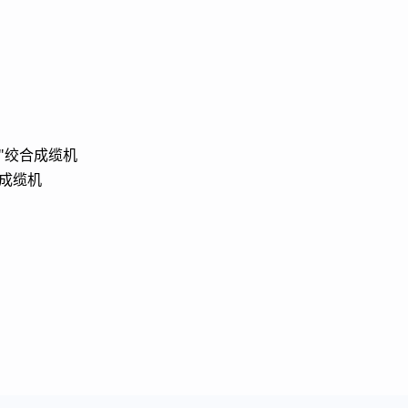
）
SZ"绞合成缆机
合成缆机