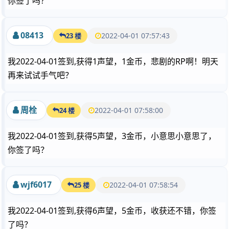
你签了吗？
08413
2022-04-01 07:57:43
23 楼
我2022-04-01签到,获得1声望，1金币，悲剧的RP啊！明天
再来试试手气吧？
周栓
2022-04-01 07:58:00
24 楼
我2022-04-01签到,获得5声望，3金币，小意思小意思了，
你签了吗？
wjf6017
2022-04-01 07:58:54
25 楼
我2022-04-01签到,获得6声望，5金币，收获还不错，你签
了吗？