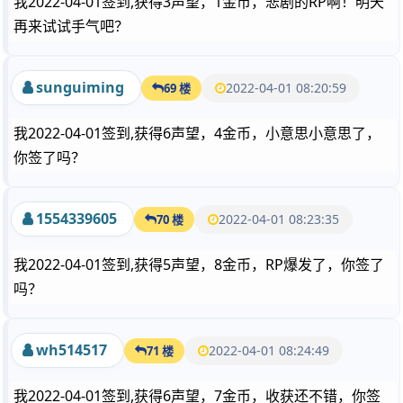
我2022-04-01签到,获得3声望，1金币，悲剧的RP啊！明天
再来试试手气吧？
sunguiming
2022-04-01 08:20:59
69 楼
我2022-04-01签到,获得6声望，4金币，小意思小意思了，
你签了吗？
1554339605
2022-04-01 08:23:35
70 楼
我2022-04-01签到,获得5声望，8金币，RP爆发了，你签了
吗？
wh514517
2022-04-01 08:24:49
71 楼
我2022-04-01签到,获得6声望，7金币，收获还不错，你签