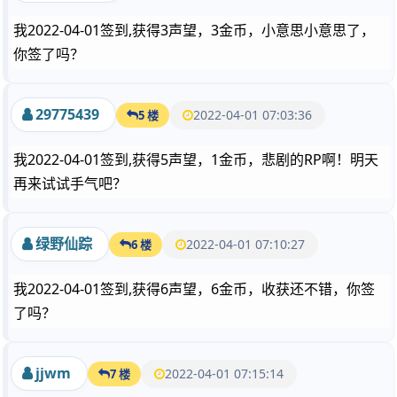
我2022-04-01签到,获得3声望，3金币，小意思小意思了，
你签了吗？
29775439
2022-04-01 07:03:36
5 楼
我2022-04-01签到,获得5声望，1金币，悲剧的RP啊！明天
再来试试手气吧？
绿野仙踪
2022-04-01 07:10:27
6 楼
我2022-04-01签到,获得6声望，6金币，收获还不错，你签
了吗？
jjwm
2022-04-01 07:15:14
7 楼