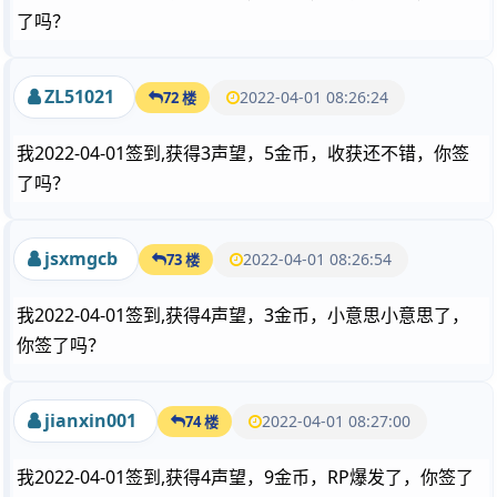
了吗？
ZL51021
2022-04-01 08:26:24
72 楼
我2022-04-01签到,获得3声望，5金币，收获还不错，你签
了吗？
jsxmgcb
2022-04-01 08:26:54
73 楼
我2022-04-01签到,获得4声望，3金币，小意思小意思了，
你签了吗？
jianxin001
2022-04-01 08:27:00
74 楼
我2022-04-01签到,获得4声望，9金币，RP爆发了，你签了