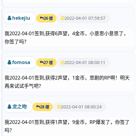
hekejiu
2022-04-01 07:59:57
26 楼
我2022-04-01签到,获得6声望，4金币，小意思小意思了，
你签了吗？
fomosa
2022-04-01 08:00:11
27 楼
我2022-04-01签到,获得2声望，1金币，悲剧的RP啊！明天
再来试试手气吧？
龙之吻
2022-04-01 08:00:24
28 楼
我2022-04-01签到,获得1声望，9金币，RP爆发了，你签了
吗？