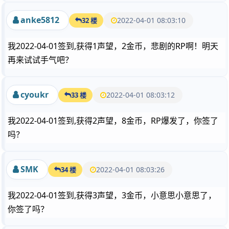
anke5812
2022-04-01 08:03:10
32 楼
我2022-04-01签到,获得1声望，2金币，悲剧的RP啊！明天
再来试试手气吧？
cyoukr
2022-04-01 08:03:12
33 楼
我2022-04-01签到,获得2声望，8金币，RP爆发了，你签了
吗？
SMK
2022-04-01 08:03:26
34 楼
我2022-04-01签到,获得3声望，3金币，小意思小意思了，
你签了吗？