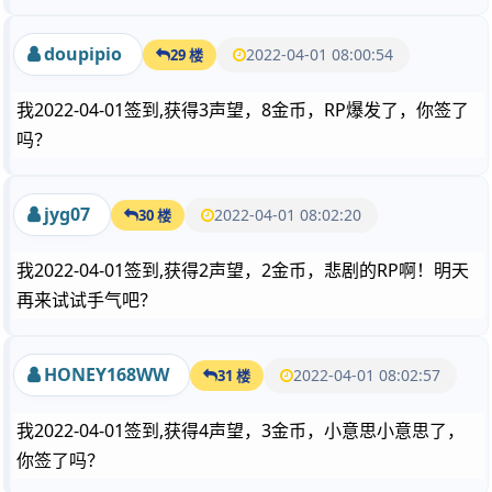
doupipio
2022-04-01 08:00:54
29 楼
我2022-04-01签到,获得3声望，8金币，RP爆发了，你签了
吗？
jyg07
2022-04-01 08:02:20
30 楼
我2022-04-01签到,获得2声望，2金币，悲剧的RP啊！明天
再来试试手气吧？
HONEY168WW
2022-04-01 08:02:57
31 楼
我2022-04-01签到,获得4声望，3金币，小意思小意思了，
你签了吗？