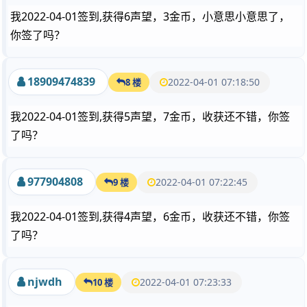
我2022-04-01签到,获得6声望，3金币，小意思小意思了，
你签了吗？
18909474839
2022-04-01 07:18:50
8 楼
我2022-04-01签到,获得5声望，7金币，收获还不错，你签
了吗？
977904808
2022-04-01 07:22:45
9 楼
我2022-04-01签到,获得4声望，6金币，收获还不错，你签
了吗？
njwdh
2022-04-01 07:23:33
10 楼