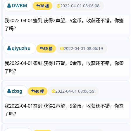
DWBM
2022-04-01 08:06:08
38 楼
我2022-04-01签到,获得2声望，5金币，收获还不错，你签
了吗？
qiyuzhu
2022-04-01 08:06:19
39 楼
我2022-04-01签到,获得1声望，6金币，收获还不错，你签
了吗？
zbsg
2022-04-01 08:06:59
40 楼
我2022-04-01签到,获得2声望，5金币，收获还不错，你签
了吗？