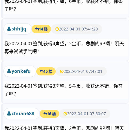
我2022-04-01签到,获得4声望，6金币，收获还不错，你签
了吗？
shhljq
2022-04-01 07:41:20
14 楼
我2022-04-01签到,获得4声望，2金币，悲剧的RP啊！明天
再来试试手气吧？
yonkefu
2022-04-01 07:47:01
15 楼
我2022-04-01签到,获得3声望，5金币，收获还不错，你签
了吗？
chuan688
2022-04-01 07:50:07
16 楼
我2022-04-01签到,获得3声望，2金币，悲剧的RP啊！明天