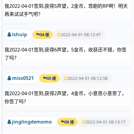
我2022-04-01签到,获得5声望，2金币，悲剧的RP啊！明天
再来试试手气吧？
lshuip
2022-04-01 08:12:47
54 楼
我2022-04-01签到,获得6声望，5金币，收获还不错，你签
了吗？
miss0521
2022-04-01 08:12:58
55 楼
我2022-04-01签到,获得2声望，4金币，小意思小意思了，
你签了吗？
jinglingdemomo
2022-04-01 08:13:17
56 楼