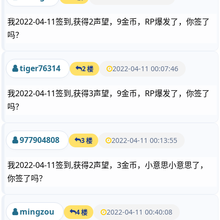
我2022-04-11签到,获得2声望，9金币，RP爆发了，你签了
吗？
tiger76314
2022-04-11 00:07:46
2 楼
我2022-04-11签到,获得3声望，9金币，RP爆发了，你签了
吗？
977904808
2022-04-11 00:13:55
3 楼
我2022-04-11签到,获得2声望，3金币，小意思小意思了，
你签了吗？
mingzou
2022-04-11 00:40:08
4 楼