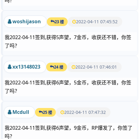
吗？
woshijason
2022-04-11 07:45:52
23 楼
我2022-04-11签到,获得5声望，7金币，收获还不错，你签
了吗？
xx13148023
2022-04-11 07:46:01
24 楼
我2022-04-11签到,获得6声望，5金币，收获还不错，你签
了吗？
Mcdull
2022-04-11 07:47:32
25 楼
我2022-04-11签到,获得6声望，9金币，RP爆发了，你签了
吗？