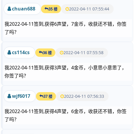
chuan688
2022-04-11 07:55:44
35 楼
我2022-04-11签到,获得6声望，7金币，收获还不错，你签
了吗？
cs114cs
2022-04-11 07:55:58
36 楼
我2022-04-11签到,获得3声望，4金币，小意思小意思了，
你签了吗？
wjf6017
2022-04-11 07:56:33
37 楼
我2022-04-11签到,获得4声望，6金币，收获还不错，你签
了吗？