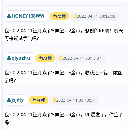
HONEY168WW
2022-04-11 08:12:08
72 楼
我2022-04-11签到,获得5声望，2金币，悲剧的RP啊！明天
再来试试手气吧？
qiyuzhu
2022-04-11 08:13:37
73 楼
我2022-04-11签到,获得3声望，5金币，收获还不错，你签
了吗？
jsjdly
2022-04-11 08:13:51
74 楼
我2022-04-11签到,获得5声望，9金币，RP爆发了，你签了
吗？