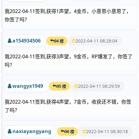
我2022-04-11签到,获得1声望，4金币，小意思小意思了，
你签了吗？
a154934506
2022-04-11 08:28:04
94 楼
我2022-04-11签到,获得3声望，9金币，RP爆发了，你签了
吗？
wangyx1949
2022-04-11 08:29:59
95 楼
我2022-04-11签到,获得4声望，7金币，收获还不错，你签
了吗？
naxiayangyang
2022-04-11 08:30:18
96 楼