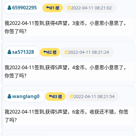
659902295
2022-04-11 08:21:02
81 楼
我2022-04-11签到,获得4声望，3金币，小意思小意思了，
你签了吗？
sa571328
2022-04-11 08:21:24
82 楼
我2022-04-11签到,获得5声望，4金币，小意思小意思了，
你签了吗？
wanglang0
2022-04-11 08:21:54
83 楼
我2022-04-11签到,获得5声望，6金币，收获还不错，你签
了吗？