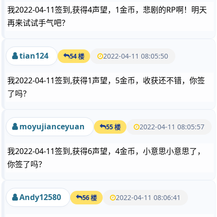
我2022-04-11签到,获得4声望，1金币，悲剧的RP啊！明天
再来试试手气吧？
tian124
2022-04-11 08:05:50
54 楼
我2022-04-11签到,获得1声望，5金币，收获还不错，你签
了吗？
moyujianceyuan
2022-04-11 08:05:57
55 楼
我2022-04-11签到,获得6声望，4金币，小意思小意思了，
你签了吗？
Andy12580
2022-04-11 08:06:41
56 楼