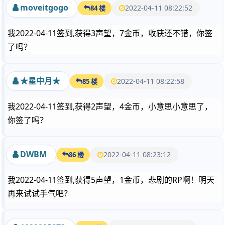
moveitgogo
2022-04-11 08:22:52
84 楼
我2022-04-11签到,获得3声望，7金币，收获还不错，你签
了吗？
★星中月★
2022-04-11 08:22:58
85 楼
我2022-04-11签到,获得2声望，4金币，小意思小意思了，
你签了吗？
DWBM
2022-04-11 08:23:12
86 楼
我2022-04-11签到,获得5声望，1金币，悲剧的RP啊！明天
再来试试手气吧？