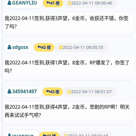
GEANYLIU
2022-04-11 08:00:46
41 楼
我2022-04-11签到,获得3声望，6金币，收获还不错，你签
了吗？
sdgssx
2022-04-11 08:00:55
42 楼
我2022-04-11签到,获得1声望，8金币，RP爆发了，你签了
吗？
345941497
2022-04-11 08:01:07
43 楼
我2022-04-11签到,获得4声望，2金币，悲剧的RP啊！明天
再来试试手气吧？
yuanxue
2022-04-11 08:01:16
44 楼