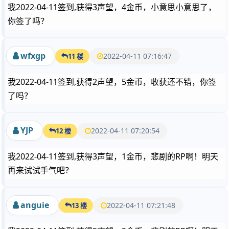
我2022-04-11签到,获得3声望，4金币，小意思小意思了，
你签了吗？
wfxgp
2022-04-11 07:16:47
11 楼
我2022-04-11签到,获得2声望，5金币，收获还不错，你签
了吗？
YJP
2022-04-11 07:20:54
12 楼
我2022-04-11签到,获得3声望，1金币，悲剧的RP啊！明天
再来试试手气吧？
anguie
2022-04-11 07:21:48
13 楼