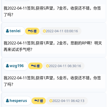
我2022-04-11签到,获得5声望，7金币，收获还不错，你签
了吗？
tenlei
2022-04-11 03:00:16
5 楼
我2022-04-11签到,获得1声望，2金币，悲剧的RP啊！明天
再来试试手气吧？
wzg196
2022-04-11 06:30:16
6 楼
我2022-04-11签到,获得1声望，5金币，收获还不错，你签
了吗？
hesperus
2022-04-11 06:42:13
7 楼