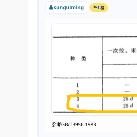
sunguiming
1 楼
参考GB/T3956-1983