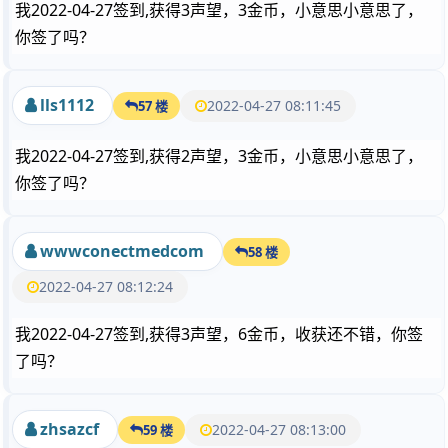
我2022-04-27签到,获得3声望，3金币，小意思小意思了，
你签了吗？
lls1112
2022-04-27 08:11:45
57 楼
我2022-04-27签到,获得2声望，3金币，小意思小意思了，
你签了吗？
wwwconectmedcom
58 楼
2022-04-27 08:12:24
我2022-04-27签到,获得3声望，6金币，收获还不错，你签
了吗？
zhsazcf
2022-04-27 08:13:00
59 楼