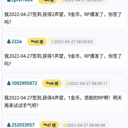
我2022-04-27签到,获得2声望，9金币，RP爆发了，你签了
吗？
222a
2022-04-27 08:06:03
45 楼
我2022-04-27签到,获得1声望，9金币，RP爆发了，你签了
吗？
1092995872
2022-04-27 08:06:11
46 楼
我2022-04-27签到,获得4声望，1金币，悲剧的RP啊！明天
再来试试手气吧？
252033957
2022-04-27 08:06:48
47 楼