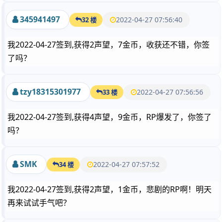
345941497
2022-04-27 07:56:40
32 楼
我2022-04-27签到,获得2声望，7金币，收获还不错，你签
了吗？
tzy18315301977
2022-04-27 07:56:56
33 楼
我2022-04-27签到,获得4声望，9金币，RP爆发了，你签了
吗？
SMK
2022-04-27 07:57:52
34 楼
我2022-04-27签到,获得2声望，1金币，悲剧的RP啊！明天
再来试试手气吧？