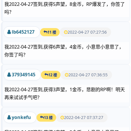
我2022-04-27签到,获得5声望，8金币，RP爆发了，你签了
吗？
lb6452127
2022-04-27 07:27:56
11 楼
我2022-04-27签到,获得6声望，4金币，小意思小意思了，
你签了吗？
379349145
2022-04-27 07:36:55
12 楼
我2022-04-27签到,获得3声望，1金币，悲剧的RP啊！明天
再来试试手气吧？
yonkefu
2022-04-27 07:37:27
13 楼