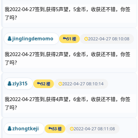
我2022-04-27签到,获得5声望，5金币，收获还不错，你签
了吗？
jinglingdemomo
2022-04-27 08:10:08
51 楼
我2022-04-27签到,获得2声望，6金币，收获还不错，你签
了吗？
zly315
2022-04-27 08:10:14
52 楼
我2022-04-27签到,获得4声望，6金币，收获还不错，你签
了吗？
zhongtkeji
2022-04-27 08:11:08
53 楼