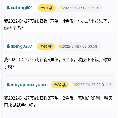
xutong001
2022-04-27 08:00:19
35 楼
我2022-04-27签到,获得1声望，4金币，小意思小意思了，
你签了吗？
libing0207
2022-04-27 08:00:58
36 楼
我2022-04-27签到,获得5声望，6金币，收获还不错，你签
了吗？
moyujianceyuan
2022-04-27 08:01:12
37 楼
我2022-04-27签到,获得3声望，2金币，悲剧的RP啊！明天
再来试试手气吧？