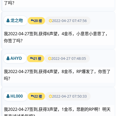
了吗？
龙之吻
2022-04-27 07:47:56
20 楼
我2022-04-27签到,获得6声望，4金币，小意思小意思了，
你签了吗？
AHYD
2022-04-27 07:48:05
21 楼
我2022-04-27签到,获得4声望，8金币，RP爆发了，你签了
吗？
HL000
2022-04-27 07:50:33
22 楼
我2022-04-27签到,获得3声望，1金币，悲剧的RP啊！明天