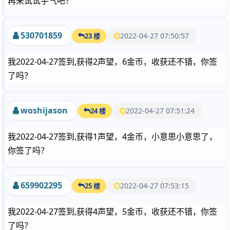
再来试试手气吧？
530701859
2022-04-27 07:50:57
23 楼
我2022-04-27签到,获得2声望，6金币，收获还不错，你签
了吗？
woshijason
2022-04-27 07:51:24
24 楼
我2022-04-27签到,获得1声望，4金币，小意思小意思了，
你签了吗？
659902295
2022-04-27 07:53:15
25 楼
我2022-04-27签到,获得4声望，5金币，收获还不错，你签
了吗？