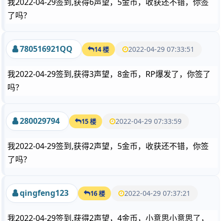
我2022-04-29签到,获得6声望，5金币，收获还不错，你签
了吗？
780516921QQ
2022-04-29 07:33:51
14 楼
我2022-04-29签到,获得3声望，8金币，RP爆发了，你签了
吗？
280029794
2022-04-29 07:33:59
15 楼
我2022-04-29签到,获得2声望，5金币，收获还不错，你签
了吗？
qingfeng123
2022-04-29 07:37:21
16 楼
我2022-04-29签到,获得2声望，4金币，小意思小意思了，