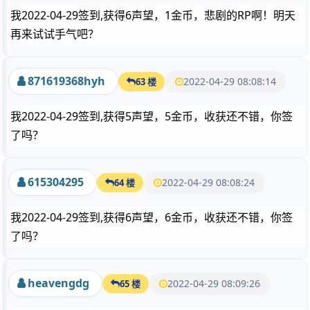
我2022-04-29签到,获得6声望，1金币，悲剧的RP啊！明天
再来试试手气吧？
871619368hyh
2022-04-29 08:08:14
63 楼
我2022-04-29签到,获得5声望，5金币，收获还不错，你签
了吗？
615304295
2022-04-29 08:08:24
64 楼
我2022-04-29签到,获得6声望，6金币，收获还不错，你签
了吗？
heavengdg
2022-04-29 08:09:26
65 楼