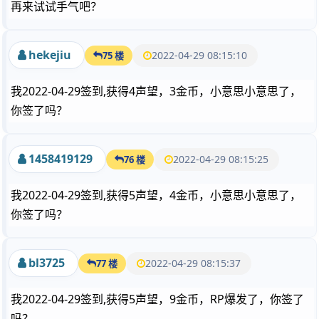
再来试试手气吧？
hekejiu
2022-04-29 08:15:10
75 楼
我2022-04-29签到,获得4声望，3金币，小意思小意思了，
你签了吗？
1458419129
2022-04-29 08:15:25
76 楼
我2022-04-29签到,获得5声望，4金币，小意思小意思了，
你签了吗？
bl3725
2022-04-29 08:15:37
77 楼
我2022-04-29签到,获得5声望，9金币，RP爆发了，你签了
吗？