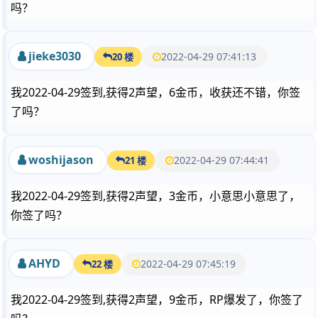
吗？
jieke3030
2022-04-29 07:41:13
20 楼
我2022-04-29签到,获得2声望，6金币，收获还不错，你签
了吗？
woshijason
2022-04-29 07:44:41
21 楼
我2022-04-29签到,获得2声望，3金币，小意思小意思了，
你签了吗？
AHYD
2022-04-29 07:45:19
22 楼
我2022-04-29签到,获得2声望，9金币，RP爆发了，你签了