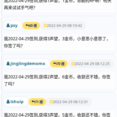
我2022-04-29签到,获得1声望，1金币，悲剧的RP啊！明天
再来试试手气吧？
psy
2022-04-29 08:10:42
69 楼
我2022-04-29签到,获得3声望，3金币，小意思小意思了，
你签了吗？
jinglingdemomo
2022-04-29 08:12:25
70 楼
我2022-04-29签到,获得2声望，6金币，收获还不错，你签
了吗？
lshuip
2022-04-29 08:12:31
71 楼
我2022-04-29签到,获得3声望，5金币，收获还不错，你签