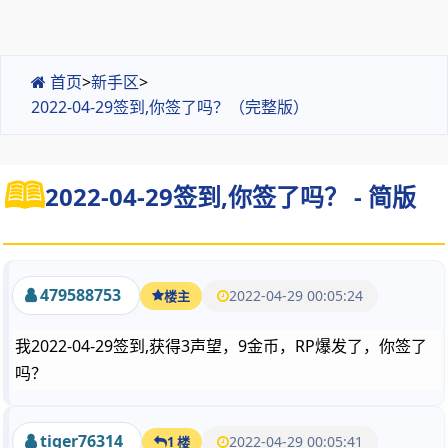
首页
>
新手区
>
2022-04-29签到,你签了吗？（完整版）
2022-04-29签到,你签了吗？ - 简版
479588753
2022-04-29 00:05:24
楼主
我2022-04-29签到,获得3声望，9金币，RP爆发了，你签了
吗？
tiger76314
2022-04-29 00:05:41
1 楼