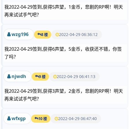
我2022-04-29签到,获得5声望，1金币，悲剧的RP啊！明天
再来试试手气吧？
wzg196
2022-04-29 06:36:12
8 楼
我2022-04-29签到,获得6声望，5金币，收获还不错，你签
了吗？
njwdh
2022-04-29 06:41:13
9 楼
我2022-04-29签到,获得3声望，2金币，悲剧的RP啊！明天
再来试试手气吧？
wfxgp
2022-04-29 06:47:40
10 楼