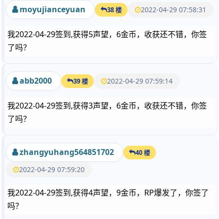
moyujianceyuan
2022-04-29 07:58:31
38 楼
我2022-04-29签到,获得5声望，6金币，收获还不错，你签
了吗？
abb2000
2022-04-29 07:59:14
39 楼
我2022-04-29签到,获得3声望，6金币，收获还不错，你签
了吗？
zhangyuhang564851702
40 楼
2022-04-29 07:59:20
我2022-04-29签到,获得4声望，9金币，RP爆发了，你签了
吗？