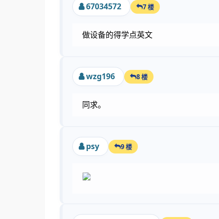
67034572
7 楼
做设备的得学点英文
wzg196
8 楼
同求。
psy
9 楼