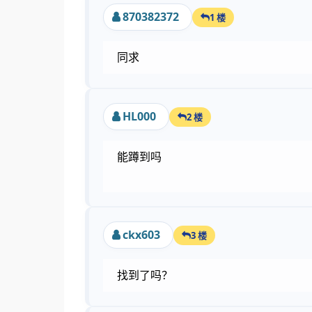
870382372
1 楼
同求
HL000
2 楼
能蹲到吗
ckx603
3 楼
找到了吗？