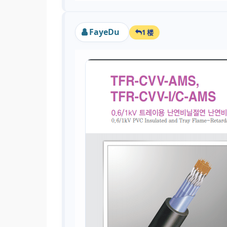
FayeDu
1 楼