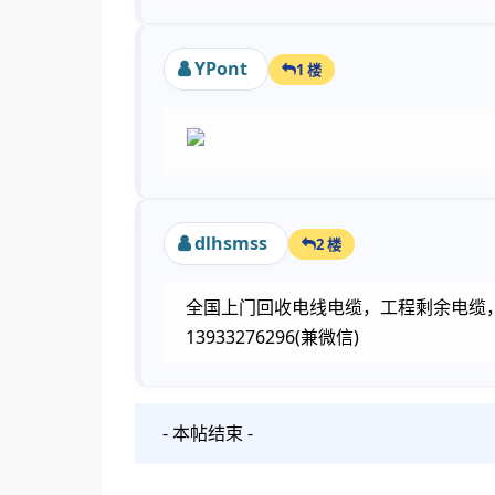
YPont
1 楼
dlhsmss
2 楼
全国上门回收电线电缆，工程剩余电缆
13933276296(兼微信)
- 本帖结束 -