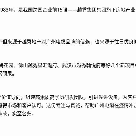
983年，是我国跨国企业前15强——越秀集团集团旗下房地产
不但来源于越秀地产对广州电缆品牌的信赖，也来源于往日优良
沙滨海花园、佛山越秀星汇瀚府、武汉市越秀翰悦府等好几个新项
累硕果。
王”价值导向，组建高素质高学历研发团队，引进先进设备，为客
赢得市场和客户认可。这份专注与真诚，帮助广州电缆在疫情冲
殊荣，实至名归。