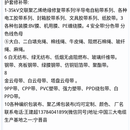
护套修补带:
1-35kV交联聚乙烯绝缘修复带系列!半导电自粘带系列、各种
电工胶带系列、封箱胶带系列、文具胶带系列、纸胶带。3
各种包装膜:BV膜、机用膜、PE缠绕膜。4 安全带!分色带 分
色线色母
⑤大白、二白填充绳、棉线绳、牛皮绳、阻燃石棉绳、玻纤
绳、麻绳。
6 白无纺布、绿无纺布、低烟无卤阻燃布、玻璃纤维带。
钢带、亮板钢带、绿膜钢带、仿铜铝箔带、聚酯带。
8
金云母带、白云母带、塔盘云母带 。
9PP带、CPP带、PVC塑带、强力塑带、PPD绕包带、白
PPD带。
10各种编织包装布、聚乙烯包装布(均可定制、颜色、 厂名
联系电话:王建超13784041899(微信同号)地址:中国三大电缆
生产基地之一:宁晋县