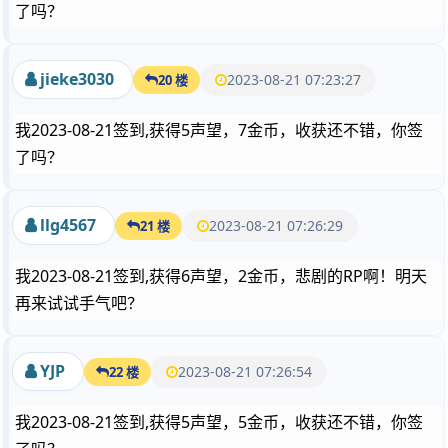
了吗？
jieke3030
2023-08-21 07:23:27
20 楼
我2023-08-21签到,获得5声望，7金币，收获还不错，你签
了吗？
llg4567
2023-08-21 07:26:29
21 楼
我2023-08-21签到,获得6声望，2金币，悲剧的RP啊！明天
再来试试手气吧？
YJP
2023-08-21 07:26:54
22 楼
我2023-08-21签到,获得5声望，5金币，收获还不错，你签