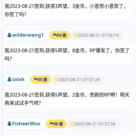
我2023-08-21签到,获得3声望，3金币，小意思小意思了，
你签了吗？
wilderwang1
2023-08-21 07:56:14
54 楼
我2023-08-21签到,获得5声望，8金币，RP爆发了，你签了
吗？
sxlxk
2023-08-21 07:57:24
55 楼
我2023-08-21签到,获得5声望，2金币，悲剧的RP啊！明天
再来试试手气吧？
FisheerWoo
2023-08-21 07:57:26
56 楼