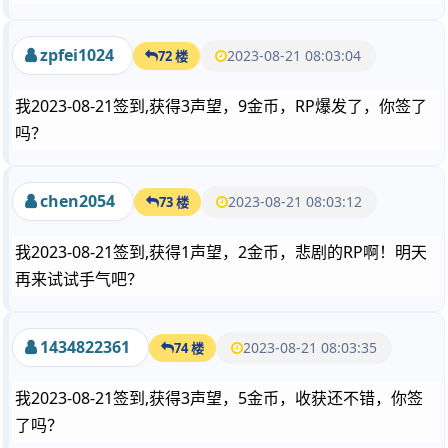
zpfei1024
2023-08-21 08:03:04
72 楼
我2023-08-21签到,获得3声望，9金币，RP爆发了，你签了
吗？
chen2054
2023-08-21 08:03:12
73 楼
我2023-08-21签到,获得1声望，2金币，悲剧的RP啊！明天
再来试试手气吧？
1434822361
2023-08-21 08:03:35
74 楼
我2023-08-21签到,获得3声望，5金币，收获还不错，你签
了吗？