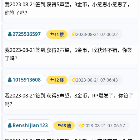
我2023-08-21签到,获得5声望，3金币，小意思小意思了，
你签了吗？
2725536597
2023-08-21 07:06:22
11 楼
我2023-08-21签到,获得2声望，5金币，收获还不错，你签
了吗？
1015913608
2023-08-21 07:06:43
12 楼
我2023-08-21签到,获得5声望，8金币，RP爆发了，你签了
吗？
Renshijian123
2023-08-21 07:06:57
13 楼