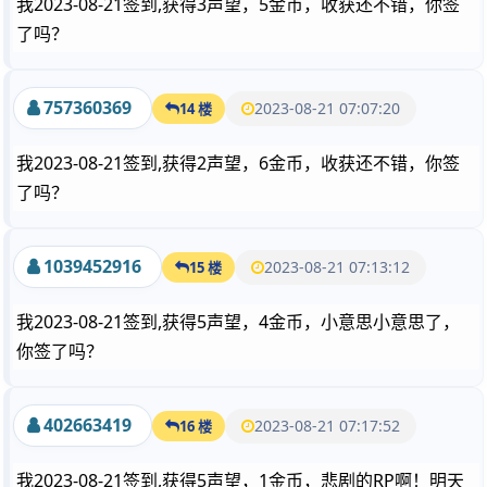
我2023-08-21签到,获得3声望，5金币，收获还不错，你签
了吗？
757360369
2023-08-21 07:07:20
14 楼
我2023-08-21签到,获得2声望，6金币，收获还不错，你签
了吗？
1039452916
2023-08-21 07:13:12
15 楼
我2023-08-21签到,获得5声望，4金币，小意思小意思了，
你签了吗？
402663419
2023-08-21 07:17:52
16 楼
我2023-08-21签到,获得5声望，1金币，悲剧的RP啊！明天