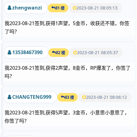
zhengwanzi
2023-08-21 08:05:13
81 楼
我2023-08-21签到,获得1声望，5金币，收获还不错，你签
了吗？
13538467390
2023-08-21 08:05:37
82 楼
我2023-08-21签到,获得2声望，8金币，RP爆发了，你签了
吗？
CHANGTENG999
2023-08-21 08:06:12
83 楼
我2023-08-21签到,获得5声望，3金币，小意思小意思了，
你签了吗？