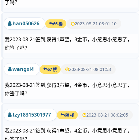
了吗？
han050626
2023-08-21 08:01:10
66 楼
我2023-08-21签到,获得1声望，3金币，小意思小意思了，
你签了吗？
wangxi4
2023-08-21 08:01:53
67 楼
我2023-08-21签到,获得3声望，4金币，小意思小意思了，
你签了吗？
tzy18315301977
2023-08-21 08:02:05
68 楼
我2023-08-21签到,获得1声望，4金币，小意思小意思了，
你签了吗？