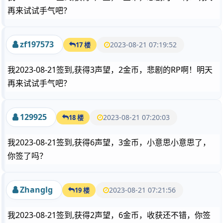
再来试试手气吧？
zf197573
2023-08-21 07:19:52
17 楼
我2023-08-21签到,获得3声望，2金币，悲剧的RP啊！明天
再来试试手气吧？
129925
2023-08-21 07:20:03
18 楼
我2023-08-21签到,获得6声望，3金币，小意思小意思了，
你签了吗？
Zhanglg
2023-08-21 07:21:56
19 楼
我2023-08-21签到,获得2声望，6金币，收获还不错，你签