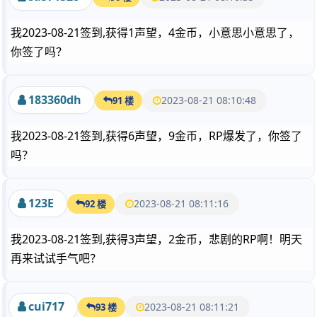
我2023-08-21签到,获得1声望，4金币，小意思小意思了，
你签了吗？
183360dh
2023-08-21 08:10:48
91 楼
我2023-08-21签到,获得6声望，9金币，RP爆发了，你签了
吗？
123E
2023-08-21 08:11:16
92 楼
我2023-08-21签到,获得3声望，2金币，悲剧的RP啊！明天
再来试试手气吧？
cui717
2023-08-21 08:11:21
93 楼