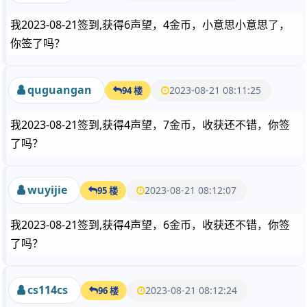
我2023-08-21签到,获得6声望，4金币，小意思小意思了，
你签了吗？
quguangan
2023-08-21 08:11:25
94 楼
我2023-08-21签到,获得4声望，7金币，收获还不错，你签
了吗？
wuyijie
2023-08-21 08:12:07
95 楼
我2023-08-21签到,获得4声望，6金币，收获还不错，你签
了吗？
cs114cs
2023-08-21 08:12:24
96 楼