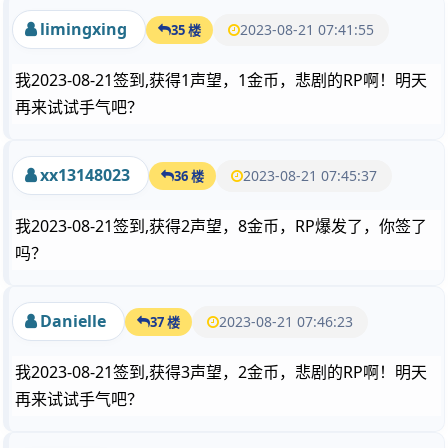
limingxing
2023-08-21 07:41:55
35 楼
我2023-08-21签到,获得1声望，1金币，悲剧的RP啊！明天
再来试试手气吧？
xx13148023
2023-08-21 07:45:37
36 楼
我2023-08-21签到,获得2声望，8金币，RP爆发了，你签了
吗？
Danielle
2023-08-21 07:46:23
37 楼
我2023-08-21签到,获得3声望，2金币，悲剧的RP啊！明天
再来试试手气吧？