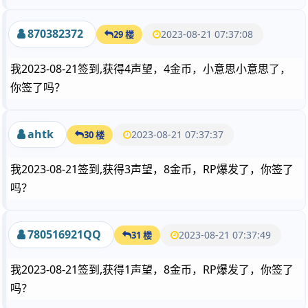
870382372
2023-08-21 07:37:08
29 楼
我2023-08-21签到,获得4声望，4金币，小意思小意思了，
你签了吗？
ahtk
2023-08-21 07:37:37
30 楼
我2023-08-21签到,获得3声望，8金币，RP爆发了，你签了
吗？
780516921QQ
2023-08-21 07:37:49
31 楼
我2023-08-21签到,获得1声望，8金币，RP爆发了，你签了
吗？