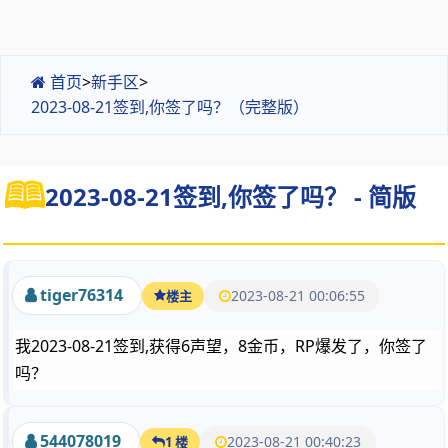
首页
>
新手区
>
2023-08-21签到,你签了吗？（完整版）
2023-08-21签到,你签了吗？ - 简版
tiger76314
2023-08-21 00:06:55
楼主
我2023-08-21签到,获得6声望，8金币，RP爆发了，你签了
吗？
544078019
2023-08-21 00:40:23
1 楼