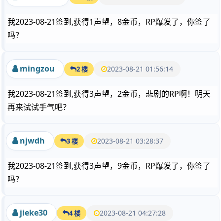
我2023-08-21签到,获得1声望，8金币，RP爆发了，你签了
吗？
mingzou
2023-08-21 01:56:14
2 楼
我2023-08-21签到,获得3声望，2金币，悲剧的RP啊！明天
再来试试手气吧？
njwdh
2023-08-21 03:28:37
3 楼
我2023-08-21签到,获得3声望，9金币，RP爆发了，你签了
吗？
jieke30
2023-08-21 04:27:28
4 楼