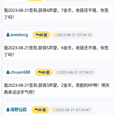
我2023-08-21签到,获得4声望，7金币，收获还不错，你签
了吗？
weidong
2023-08-21 07:54:10
48 楼
我2023-08-21签到,获得5声望，6金币，收获还不错，你签
了吗？
chuan688
2023-08-21 07:54:21
49 楼
我2023-08-21签到,获得3声望，2金币，悲剧的RP啊！明天
再来试试手气吧？
绿野仙踪
2023-08-21 07:54:47
50 楼