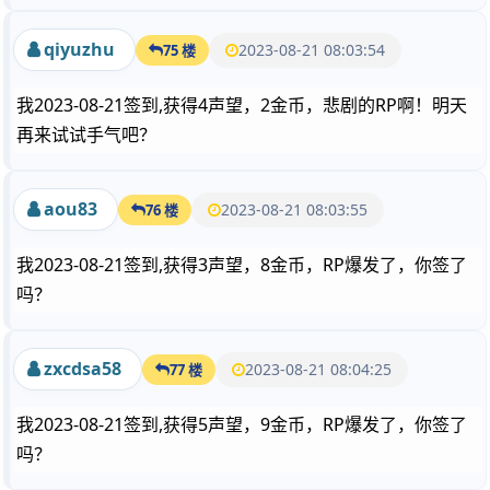
qiyuzhu
2023-08-21 08:03:54
75 楼
我2023-08-21签到,获得4声望，2金币，悲剧的RP啊！明天
再来试试手气吧？
aou83
2023-08-21 08:03:55
76 楼
我2023-08-21签到,获得3声望，8金币，RP爆发了，你签了
吗？
zxcdsa58
2023-08-21 08:04:25
77 楼
我2023-08-21签到,获得5声望，9金币，RP爆发了，你签了
吗？