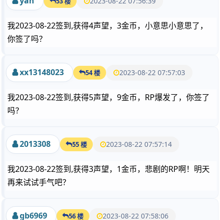
yan
2023-08-22 07:56:39
53 楼
我2023-08-22签到,获得4声望，3金币，小意思小意思了，
你签了吗？
xx13148023
2023-08-22 07:57:03
54 楼
我2023-08-22签到,获得5声望，9金币，RP爆发了，你签了
吗？
2013308
2023-08-22 07:57:14
55 楼
我2023-08-22签到,获得3声望，1金币，悲剧的RP啊！明天
再来试试手气吧？
gb6969
2023-08-22 07:58:06
56 楼