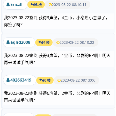
Ericzll
2023-08-22 08:10:11
93 楼
我2023-08-22签到,获得3声望，4金币，小意思小意思了，
你签了吗？
aqhd2008
2023-08-22 08:10:22
94 楼
我2023-08-22签到,获得3声望，1金币，悲剧的RP啊！明天
再来试试手气吧？
402663419
2023-08-22 08:13:06
95 楼
我2023-08-22签到,获得6声望，2金币，悲剧的RP啊！明天
再来试试手气吧？