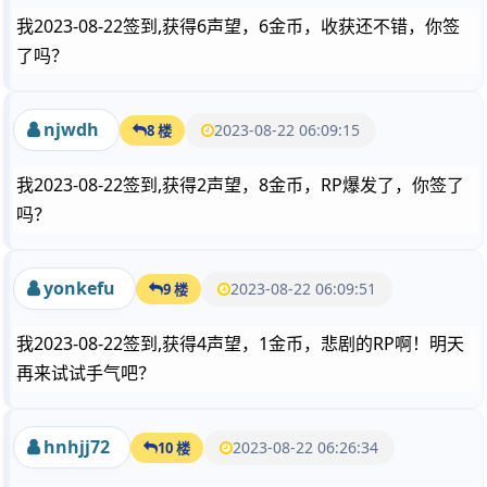
我2023-08-22签到,获得6声望，6金币，收获还不错，你签
了吗？
njwdh
2023-08-22 06:09:15
8 楼
我2023-08-22签到,获得2声望，8金币，RP爆发了，你签了
吗？
yonkefu
2023-08-22 06:09:51
9 楼
我2023-08-22签到,获得4声望，1金币，悲剧的RP啊！明天
再来试试手气吧？
hnhjj72
2023-08-22 06:26:34
10 楼