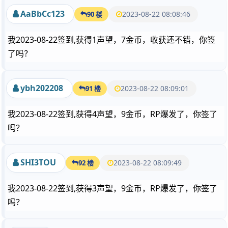
AaBbCc123
2023-08-22 08:08:46
90 楼
我2023-08-22签到,获得1声望，7金币，收获还不错，你签
了吗？
ybh202208
2023-08-22 08:09:01
91 楼
我2023-08-22签到,获得4声望，9金币，RP爆发了，你签了
吗？
SHI3TOU
2023-08-22 08:09:49
92 楼
我2023-08-22签到,获得3声望，9金币，RP爆发了，你签了
吗？