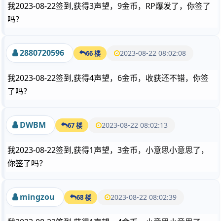
我2023-08-22签到,获得3声望，9金币，RP爆发了，你签了
吗？
2880720596
2023-08-22 08:02:08
66 楼
我2023-08-22签到,获得4声望，6金币，收获还不错，你签
了吗？
DWBM
2023-08-22 08:02:13
67 楼
我2023-08-22签到,获得1声望，3金币，小意思小意思了，
你签了吗？
mingzou
2023-08-22 08:02:39
68 楼