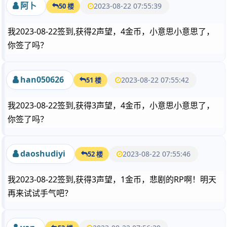
阿卜
2023-08-22 07:55:39
50 楼
我2023-08-22签到,获得2声望，4金币，小意思小意思了，
你签了吗？
han050626
2023-08-22 07:55:42
51 楼
我2023-08-22签到,获得3声望，4金币，小意思小意思了，
你签了吗？
daoshudiyi
2023-08-22 07:55:46
52 楼
我2023-08-22签到,获得3声望，1金币，悲剧的RP啊！明天
再来试试手气吧？