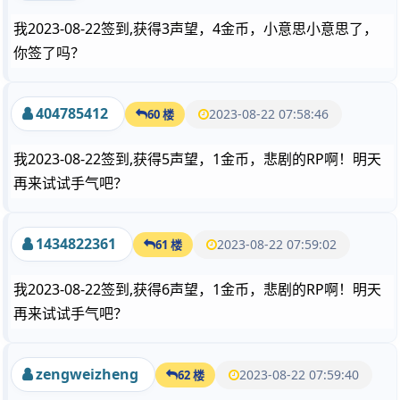
我2023-08-22签到,获得3声望，4金币，小意思小意思了，
你签了吗？
404785412
2023-08-22 07:58:46
60 楼
我2023-08-22签到,获得5声望，1金币，悲剧的RP啊！明天
再来试试手气吧？
1434822361
2023-08-22 07:59:02
61 楼
我2023-08-22签到,获得6声望，1金币，悲剧的RP啊！明天
再来试试手气吧？
zengweizheng
2023-08-22 07:59:40
62 楼