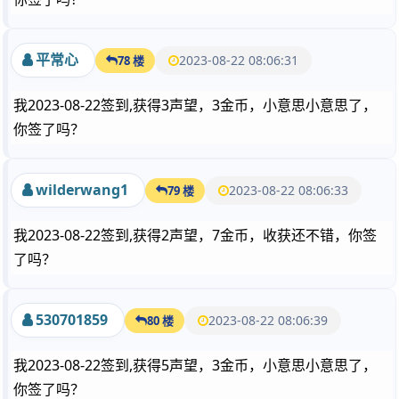
平常心
2023-08-22 08:06:31
78 楼
我2023-08-22签到,获得3声望，3金币，小意思小意思了，
你签了吗？
wilderwang1
2023-08-22 08:06:33
79 楼
我2023-08-22签到,获得2声望，7金币，收获还不错，你签
了吗？
530701859
2023-08-22 08:06:39
80 楼
我2023-08-22签到,获得5声望，3金币，小意思小意思了，
你签了吗？