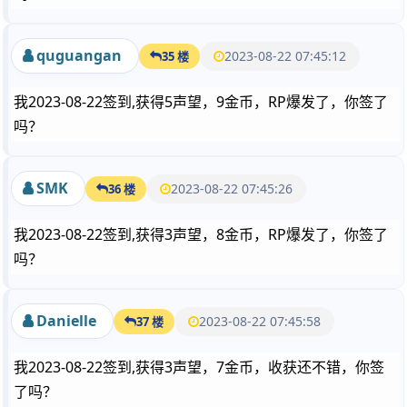
quguangan
2023-08-22 07:45:12
35 楼
我2023-08-22签到,获得5声望，9金币，RP爆发了，你签了
吗？
SMK
2023-08-22 07:45:26
36 楼
我2023-08-22签到,获得3声望，8金币，RP爆发了，你签了
吗？
Danielle
2023-08-22 07:45:58
37 楼
我2023-08-22签到,获得3声望，7金币，收获还不错，你签
了吗？