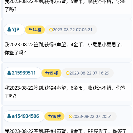
我2023-08-22签到,获得2声望，5金币，收获还不错，你签
了吗？
YJP
2023-08-22 07:06:21
14 楼
我2023-08-22签到,获得3声望，4金币，小意思小意思了，
你签了吗？
215939511
2023-08-22 07:16:29
15 楼
我2023-08-22签到,获得4声望，6金币，收获还不错，你签
了吗？
a154934506
2023-08-22 07:20:51
16 楼
我2023-08-22签到,获得4声望，8金币，RP爆发了，你签了