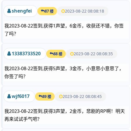
shengfei
2023-08-22 08:08:18
87 楼
我2023-08-22签到,获得1声望，6金币，收获还不错，你签
了吗？
13383733520
2023-08-22 08:08:35
88 楼
我2023-08-22签到,获得5声望，3金币，小意思小意思了，
你签了吗？
wjf6017
2023-08-22 08:08:45
89 楼
我2023-08-22签到,获得3声望，2金币，悲剧的RP啊！明天
再来试试手气吧？