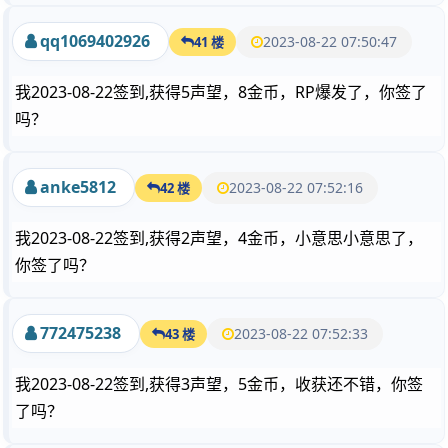
qq1069402926
2023-08-22 07:50:47
41 楼
我2023-08-22签到,获得5声望，8金币，RP爆发了，你签了
吗？
anke5812
2023-08-22 07:52:16
42 楼
我2023-08-22签到,获得2声望，4金币，小意思小意思了，
你签了吗？
772475238
2023-08-22 07:52:33
43 楼
我2023-08-22签到,获得3声望，5金币，收获还不错，你签
了吗？