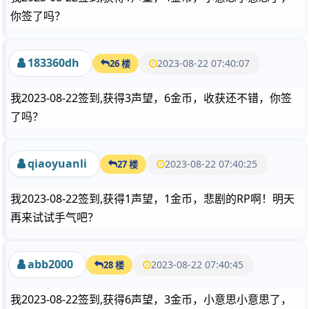
你签了吗？
183360dh
2023-08-22 07:40:07
26 楼
我2023-08-22签到,获得3声望，6金币，收获还不错，你签
了吗？
qiaoyuanli
2023-08-22 07:40:25
27 楼
我2023-08-22签到,获得1声望，1金币，悲剧的RP啊！明天
再来试试手气吧？
abb2000
2023-08-22 07:40:45
28 楼
我2023-08-22签到,获得6声望，3金币，小意思小意思了，