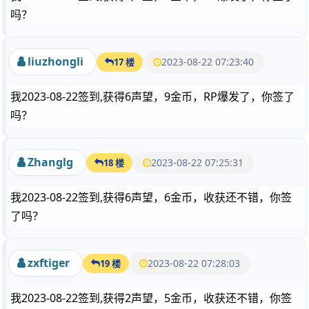
吗？
liuzhongli
2023-08-22 07:23:40
17 楼
我2023-08-22签到,获得6声望，9金币，RP爆发了，你签了
吗？
Zhanglg
2023-08-22 07:25:31
18 楼
我2023-08-22签到,获得6声望，6金币，收获还不错，你签
了吗？
zxftiger
2023-08-22 07:28:03
19 楼
我2023-08-22签到,获得2声望，5金币，收获还不错，你签