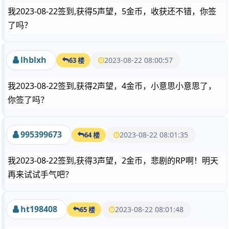
我2023-08-22签到,获得5声望，5金币，收获还不错，你签
了吗？
lhblxh
2023-08-22 08:00:57
63 楼
我2023-08-22签到,获得2声望，4金币，小意思小意思了，
你签了吗？
995399673
2023-08-22 08:01:35
64 楼
我2023-08-22签到,获得3声望，2金币，悲剧的RP啊！明天
再来试试手气吧？
ht198408
2023-08-22 08:01:48
65 楼