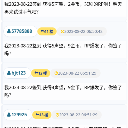
我2023-08-22签到,获得5声望，2金币，悲剧的RP啊！明天
再来试试手气吧？
57785888
2023-08-22 06:50:42
11 楼
我2023-08-22签到,获得5声望，9金币，RP爆发了，你签了
吗？
hjt123
2023-08-22 06:51:25
12 楼
我2023-08-22签到,获得4声望，9金币，RP爆发了，你签了
吗？
129925
2023-08-22 06:51:29
13 楼