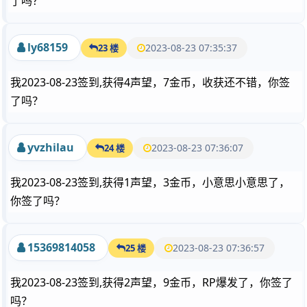
了吗？
ly68159
2023-08-23 07:35:37
23 楼
我2023-08-23签到,获得4声望，7金币，收获还不错，你签
了吗？
yvzhilau
2023-08-23 07:36:07
24 楼
我2023-08-23签到,获得1声望，3金币，小意思小意思了，
你签了吗？
15369814058
2023-08-23 07:36:57
25 楼
我2023-08-23签到,获得2声望，9金币，RP爆发了，你签了
吗？