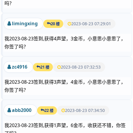
吗？
limingxing
2023-08-23 07:29:01
20 楼
我2023-08-23签到,获得4声望，3金币，小意思小意思了，
你签了吗？
zc4916
2023-08-23 07:32:53
21 楼
我2023-08-23签到,获得3声望，4金币，小意思小意思了，
你签了吗？
abb2000
2023-08-23 07:34:50
22 楼
我2023-08-23签到,获得1声望，6金币，收获还不错，你签