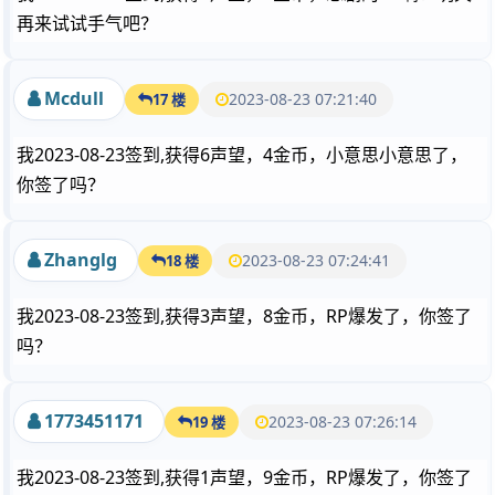
再来试试手气吧？
Mcdull
2023-08-23 07:21:40
17 楼
我2023-08-23签到,获得6声望，4金币，小意思小意思了，
你签了吗？
Zhanglg
2023-08-23 07:24:41
18 楼
我2023-08-23签到,获得3声望，8金币，RP爆发了，你签了
吗？
1773451171
2023-08-23 07:26:14
19 楼
我2023-08-23签到,获得1声望，9金币，RP爆发了，你签了