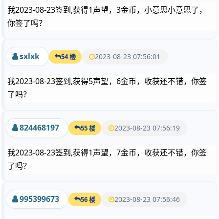
我2023-08-23签到,获得1声望，3金币，小意思小意思了，
你签了吗？
sxlxk
2023-08-23 07:56:01
54 楼
我2023-08-23签到,获得5声望，6金币，收获还不错，你签
了吗？
824468197
2023-08-23 07:56:19
55 楼
我2023-08-23签到,获得1声望，7金币，收获还不错，你签
了吗？
995399673
2023-08-23 07:56:46
56 楼