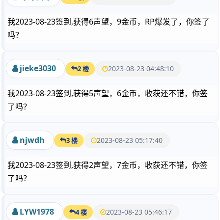
我2023-08-23签到,获得6声望，9金币，RP爆发了，你签了
吗？
jieke3030
2023-08-23 04:48:10
2 楼
我2023-08-23签到,获得5声望，6金币，收获还不错，你签
了吗？
njwdh
2023-08-23 05:17:40
3 楼
我2023-08-23签到,获得2声望，7金币，收获还不错，你签
了吗？
LYW1978
2023-08-23 05:46:17
4 楼