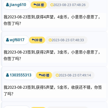
jiang610
2023-08-23 07:48:26
38 楼
我2023-08-23签到,获得4声望，4金币，小意思小意思了，
你签了吗？
wjf6017
2023-08-23 07:48:33
39 楼
我2023-08-23签到,获得2声望，3金币，小意思小意思了，
你签了吗？
1303555313
2023-08-23 07:49:14
40 楼
我2023-08-23签到,获得5声望，5金币，收获还不错，你签
了吗？