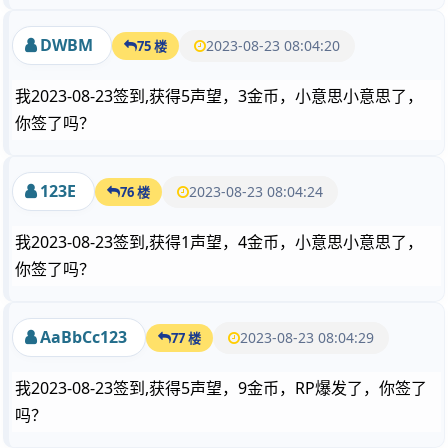
DWBM
2023-08-23 08:04:20
75 楼
我2023-08-23签到,获得5声望，3金币，小意思小意思了，
你签了吗？
123E
2023-08-23 08:04:24
76 楼
我2023-08-23签到,获得1声望，4金币，小意思小意思了，
你签了吗？
AaBbCc123
2023-08-23 08:04:29
77 楼
我2023-08-23签到,获得5声望，9金币，RP爆发了，你签了
吗？