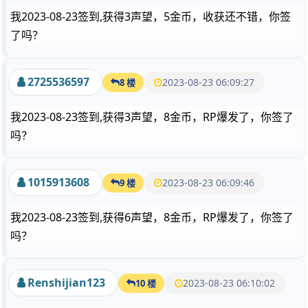
我2023-08-23签到,获得3声望，5金币，收获还不错，你签
了吗？
2725536597
2023-08-23 06:09:27
8 楼
我2023-08-23签到,获得3声望，8金币，RP爆发了，你签了
吗？
1015913608
2023-08-23 06:09:46
9 楼
我2023-08-23签到,获得6声望，8金币，RP爆发了，你签了
吗？
Renshijian123
2023-08-23 06:10:02
10 楼