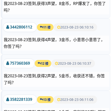
我2023-08-23签到,获得3声望，8金币，RP爆发了，你签了
吗？
3442806112
2023-08-23 06:10:16
11 楼
我2023-08-23签到,获得4声望，3金币，小意思小意思了，
你签了吗？
757360369
2023-08-23 06:10:37
12 楼
我2023-08-23签到,获得2声望，5金币，收获还不错，你签
了吗？
3582281339
2023-08-23 06:11:06
13 楼