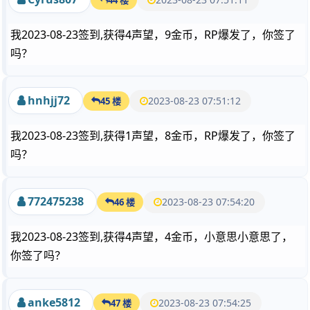
我2023-08-23签到,获得4声望，9金币，RP爆发了，你签了
吗？
hnhjj72
2023-08-23 07:51:12
45 楼
我2023-08-23签到,获得1声望，8金币，RP爆发了，你签了
吗？
772475238
2023-08-23 07:54:20
46 楼
我2023-08-23签到,获得4声望，4金币，小意思小意思了，
你签了吗？
anke5812
2023-08-23 07:54:25
47 楼