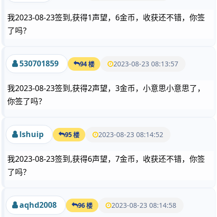
我2023-08-23签到,获得1声望，6金币，收获还不错，你签
了吗？
530701859
2023-08-23 08:13:57
94 楼
我2023-08-23签到,获得2声望，3金币，小意思小意思了，
你签了吗？
lshuip
2023-08-23 08:14:52
95 楼
我2023-08-23签到,获得6声望，7金币，收获还不错，你签
了吗？
aqhd2008
2023-08-23 08:14:58
96 楼