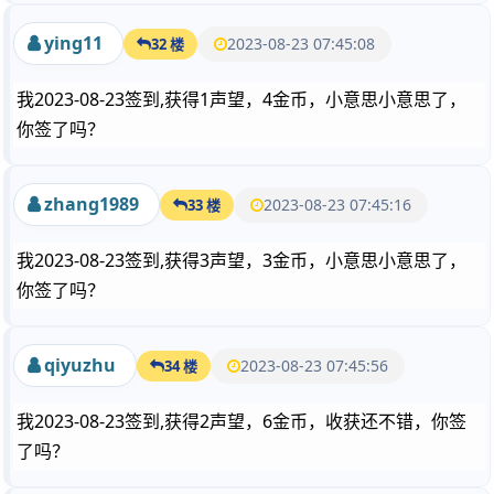
ying11
2023-08-23 07:45:08
32 楼
我2023-08-23签到,获得1声望，4金币，小意思小意思了，
你签了吗？
zhang1989
2023-08-23 07:45:16
33 楼
我2023-08-23签到,获得3声望，3金币，小意思小意思了，
你签了吗？
qiyuzhu
2023-08-23 07:45:56
34 楼
我2023-08-23签到,获得2声望，6金币，收获还不错，你签
了吗？