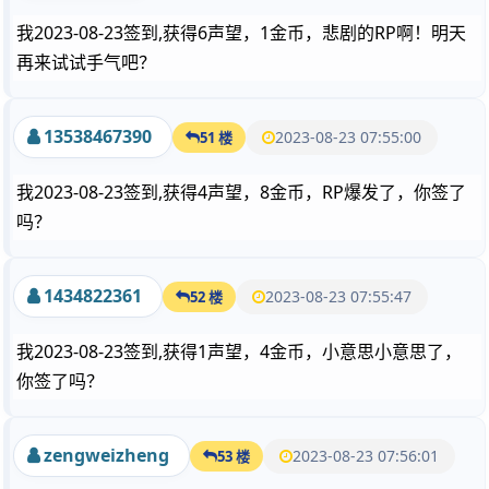
我2023-08-23签到,获得6声望，1金币，悲剧的RP啊！明天
再来试试手气吧？
13538467390
2023-08-23 07:55:00
51 楼
我2023-08-23签到,获得4声望，8金币，RP爆发了，你签了
吗？
1434822361
2023-08-23 07:55:47
52 楼
我2023-08-23签到,获得1声望，4金币，小意思小意思了，
你签了吗？
zengweizheng
2023-08-23 07:56:01
53 楼