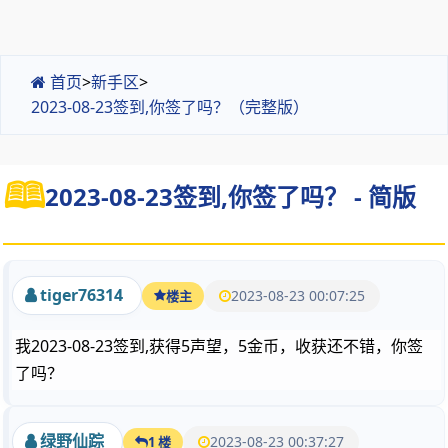
首页
>
新手区
>
2023-08-23签到,你签了吗？（完整版）
2023-08-23签到,你签了吗？ - 简版
tiger76314
2023-08-23 00:07:25
楼主
我2023-08-23签到,获得5声望，5金币，收获还不错，你签
了吗？
绿野仙踪
2023-08-23 00:37:27
1 楼