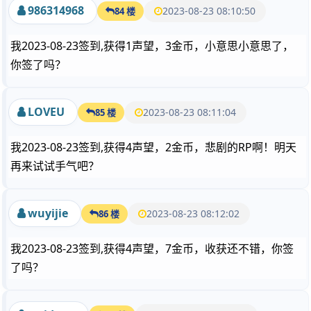
986314968
2023-08-23 08:10:50
84 楼
我2023-08-23签到,获得1声望，3金币，小意思小意思了，
你签了吗？
LOVEU
2023-08-23 08:11:04
85 楼
我2023-08-23签到,获得4声望，2金币，悲剧的RP啊！明天
再来试试手气吧？
wuyijie
2023-08-23 08:12:02
86 楼
我2023-08-23签到,获得4声望，7金币，收获还不错，你签
了吗？