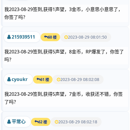
我2023-08-29签到,获得1声望，3金币，小意思小意思了，
你签了吗？
215939511
2023-08-29 08:01:50
60 楼
我2023-08-29签到,获得5声望，8金币，RP爆发了，你签了
吗？
cyoukr
2023-08-29 08:02:08
61 楼
我2023-08-29签到,获得5声望，7金币，收获还不错，你签
了吗？
平常心
2023-08-29 08:02:18
62 楼