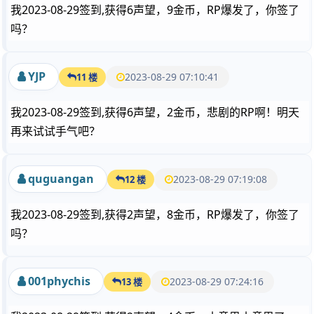
我2023-08-29签到,获得6声望，9金币，RP爆发了，你签了
吗？
YJP
2023-08-29 07:10:41
11 楼
我2023-08-29签到,获得6声望，2金币，悲剧的RP啊！明天
再来试试手气吧？
quguangan
2023-08-29 07:19:08
12 楼
我2023-08-29签到,获得2声望，8金币，RP爆发了，你签了
吗？
001phychis
2023-08-29 07:24:16
13 楼