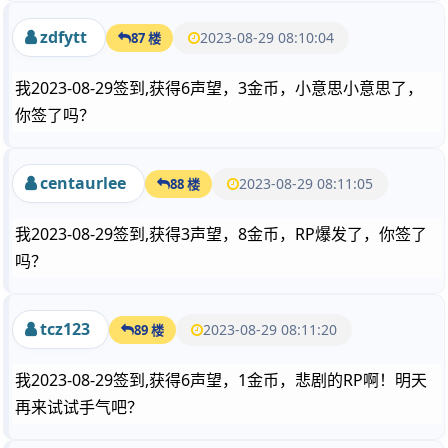
zdfytt
2023-08-29 08:10:04
87 楼
我2023-08-29签到,获得6声望，3金币，小意思小意思了，
你签了吗？
centaurlee
2023-08-29 08:11:05
88 楼
我2023-08-29签到,获得3声望，8金币，RP爆发了，你签了
吗？
tcz123
2023-08-29 08:11:20
89 楼
我2023-08-29签到,获得6声望，1金币，悲剧的RP啊！明天
再来试试手气吧？