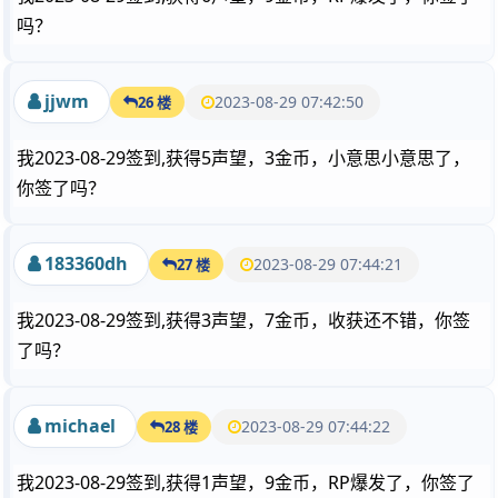
吗？
jjwm
2023-08-29 07:42:50
26 楼
我2023-08-29签到,获得5声望，3金币，小意思小意思了，
你签了吗？
183360dh
2023-08-29 07:44:21
27 楼
我2023-08-29签到,获得3声望，7金币，收获还不错，你签
了吗？
michael
2023-08-29 07:44:22
28 楼
我2023-08-29签到,获得1声望，9金币，RP爆发了，你签了