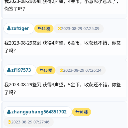
我2023-08-29签到,获得2声望，4金币，小意思小意思了，
你签了吗？
zxftiger
2023-08-29 07:25:09
14 楼
我2023-08-29签到,获得4声望，6金币，收获还不错，你签
了吗？
zf197573
2023-08-29 07:26:24
15 楼
我2023-08-29签到,获得3声望，5金币，收获还不错，你签
了吗？
zhangyuhang564851702
16 楼
2023-08-29 07:27:46