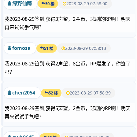
绿野仙踪
2023-08-29 07:58:00
50 楼
我2023-08-29签到,获得3声望，2金币，悲剧的RP啊！明天
再来试试手气吧？
fomosa
2023-08-29 07:58:13
51 楼
我2023-08-29签到,获得2声望，8金币，RP爆发了，你签了
吗？
chen2054
2023-08-29 07:58:39
52 楼
我2023-08-29签到,获得5声望，2金币，悲剧的RP啊！明天
再来试试手气吧？