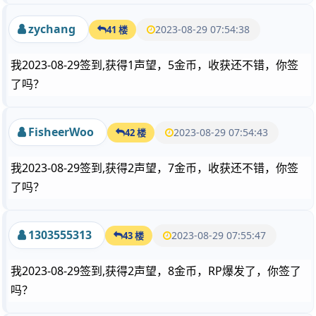
zychang
2023-08-29 07:54:38
41 楼
我2023-08-29签到,获得1声望，5金币，收获还不错，你签
了吗？
FisheerWoo
2023-08-29 07:54:43
42 楼
我2023-08-29签到,获得2声望，7金币，收获还不错，你签
了吗？
1303555313
2023-08-29 07:55:47
43 楼
我2023-08-29签到,获得2声望，8金币，RP爆发了，你签了
吗？