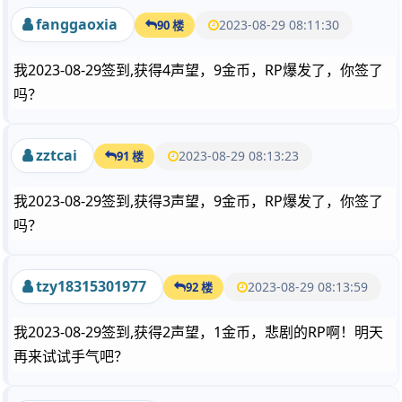
fanggaoxia
2023-08-29 08:11:30
90 楼
我2023-08-29签到,获得4声望，9金币，RP爆发了，你签了
吗？
zztcai
2023-08-29 08:13:23
91 楼
我2023-08-29签到,获得3声望，9金币，RP爆发了，你签了
吗？
tzy18315301977
2023-08-29 08:13:59
92 楼
我2023-08-29签到,获得2声望，1金币，悲剧的RP啊！明天
再来试试手气吧？