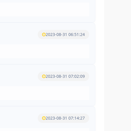
2023-08-31 06:51:24
2023-08-31 07:02:09
2023-08-31 07:14:27