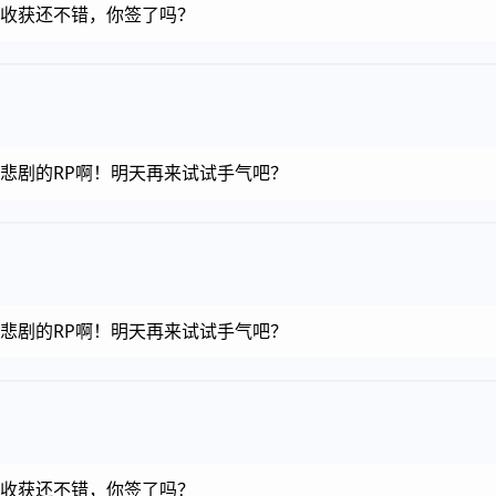
金币，收获还不错，你签了吗？
金币，悲剧的RP啊！明天再来试试手气吧？
金币，悲剧的RP啊！明天再来试试手气吧？
金币，收获还不错，你签了吗？