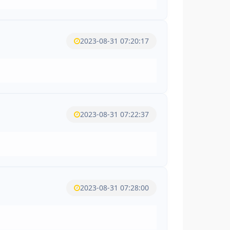
2023-08-31 07:20:17
2023-08-31 07:22:37
2023-08-31 07:28:00