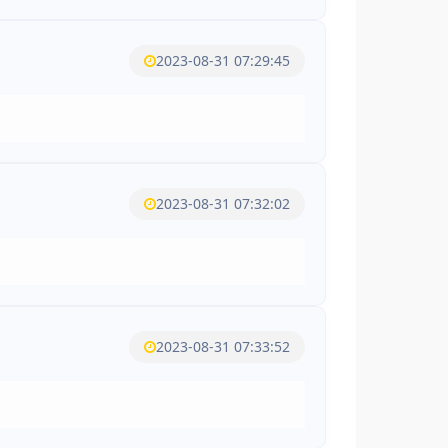
2023-08-31 07:29:45
2023-08-31 07:32:02
2023-08-31 07:33:52