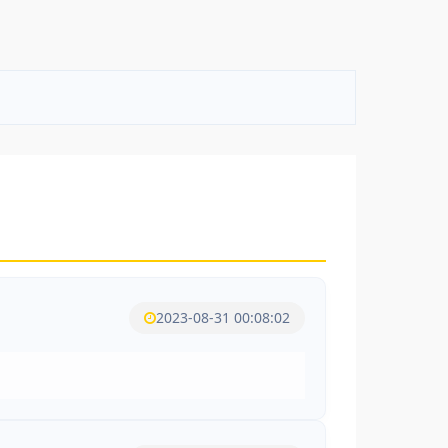
2023-08-31 00:08:02