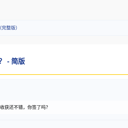
？（完整版）
？ - 简版
金币，收获还不错，你签了吗？