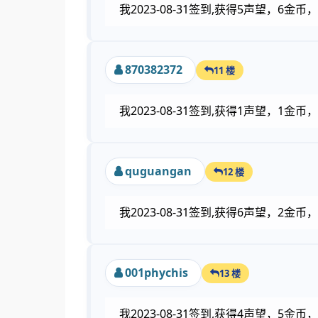
我2023-08-31签到,获得5声望，6
870382372
11 楼
我2023-08-31签到,获得1声望，1
quguangan
12 楼
我2023-08-31签到,获得6声望，2
001phychis
13 楼
我2023-08-31签到,获得4声望，5