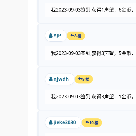
我2023-09-03签到,获得1声望，6
YJP
8 楼
我2023-09-03签到,获得3声望，5
njwdh
9 楼
我2023-09-03签到,获得3声望，1
jieke3030
10 楼