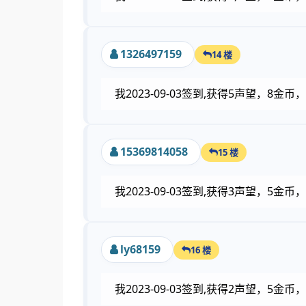
1326497159
14 楼
我2023-09-03签到,获得5声望，8金
15369814058
15 楼
我2023-09-03签到,获得3声望，5
ly68159
16 楼
我2023-09-03签到,获得2声望，5