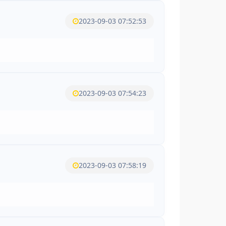
2023-09-03 07:52:53
2023-09-03 07:54:23
2023-09-03 07:58:19