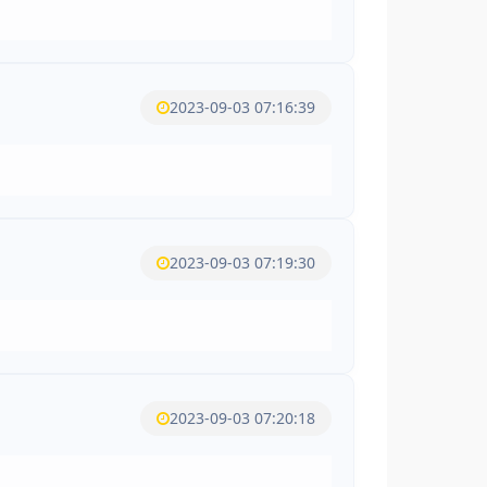
2023-09-03 07:16:39
2023-09-03 07:19:30
2023-09-03 07:20:18