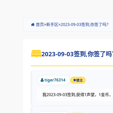
首页
>
新手区
>
2023-09-03签到,你签了吗
2023-09-03签到,你签了吗
tiger76314
楼主
我2023-09-03签到,获得1声望，1