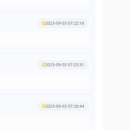
2023-09-03 07:22:16
2023-09-03 07:25:31
2023-09-03 07:26:44