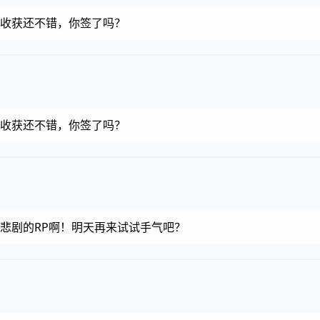
金币，收获还不错，你签了吗？
金币，收获还不错，你签了吗？
金币，悲剧的RP啊！明天再来试试手气吧？