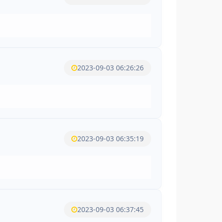
2023-09-03 06:26:26
2023-09-03 06:35:19
2023-09-03 06:37:45