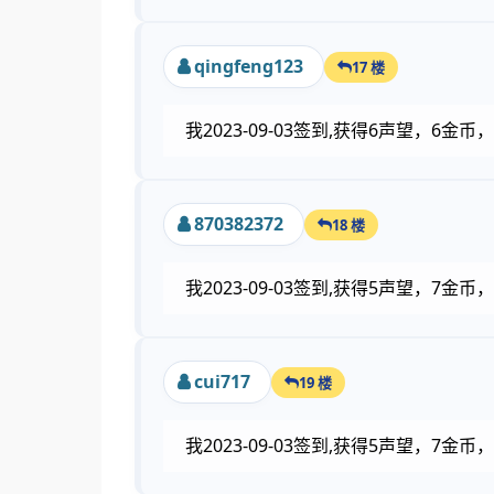
qingfeng123
17 楼
我2023-09-03签到,获得6声望，6
870382372
18 楼
我2023-09-03签到,获得5声望，7
cui717
19 楼
我2023-09-03签到,获得5声望，7