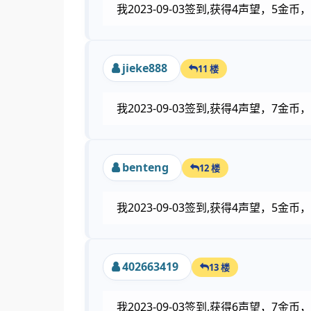
我2023-09-03签到,获得4声望，5
jieke888
11 楼
我2023-09-03签到,获得4声望，7
benteng
12 楼
我2023-09-03签到,获得4声望，5
402663419
13 楼
我2023-09-03签到,获得6声望，7