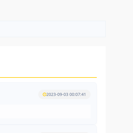
2023-09-03 00:07:41