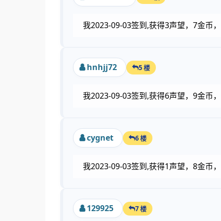
我2023-09-03签到,获得3声望，7
hnhjj72
5 楼
我2023-09-03签到,获得6声望，9金
cygnet
6 楼
我2023-09-03签到,获得1声望，8金
129925
7 楼