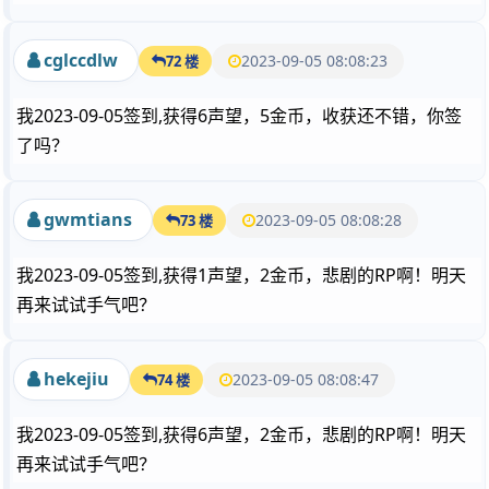
cglccdlw
2023-09-05 08:08:23
72 楼
我2023-09-05签到,获得6声望，5金币，收获还不错，你签
了吗？
gwmtians
2023-09-05 08:08:28
73 楼
我2023-09-05签到,获得1声望，2金币，悲剧的RP啊！明天
再来试试手气吧？
hekejiu
2023-09-05 08:08:47
74 楼
我2023-09-05签到,获得6声望，2金币，悲剧的RP啊！明天
再来试试手气吧？