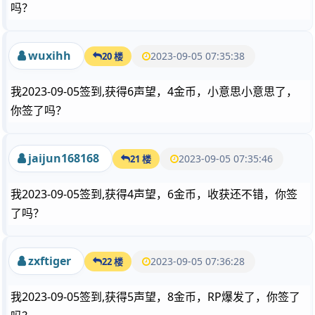
吗？
wuxihh
2023-09-05 07:35:38
20 楼
我2023-09-05签到,获得6声望，4金币，小意思小意思了，
你签了吗？
jaijun168168
2023-09-05 07:35:46
21 楼
我2023-09-05签到,获得4声望，6金币，收获还不错，你签
了吗？
zxftiger
2023-09-05 07:36:28
22 楼
我2023-09-05签到,获得5声望，8金币，RP爆发了，你签了