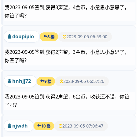
我2023-09-05签到,获得3声望，4金币，小意思小意思了，
你签了吗？
doupipio
2023-09-05 06:53:00
8 楼
我2023-09-05签到,获得2声望，3金币，小意思小意思了，
你签了吗？
hnhjj72
2023-09-05 06:57:26
9 楼
我2023-09-05签到,获得2声望，6金币，收获还不错，你签
了吗？
njwdh
2023-09-05 07:06:47
10 楼