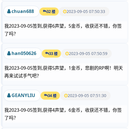
chuan688
2023-09-05 07:50:33
32 楼
我2023-09-05签到,获得6声望，5金币，收获还不错，你签
了吗？
han050626
2023-09-05 07:50:59
33 楼
我2023-09-05签到,获得5声望，1金币，悲剧的RP啊！明天
再来试试手气吧？
GEANYLIU
2023-09-05 07:51:30
34 楼
我2023-09-05签到,获得4声望，6金币，收获还不错，你签
了吗？