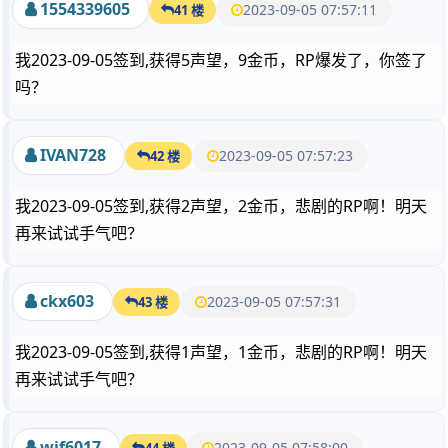
1554339605
2023-09-05 07:57:11
41 楼
我2023-09-05签到,获得5声望，9金币，RP爆发了，你签了
吗？
IVAN728
2023-09-05 07:57:23
42 楼
我2023-09-05签到,获得2声望，2金币，悲剧的RP啊！明天
再来试试手气吧？
ckx603
2023-09-05 07:57:31
43 楼
我2023-09-05签到,获得1声望，1金币，悲剧的RP啊！明天
再来试试手气吧？
wjf6017
2023-09-05 07:58:00
44 楼