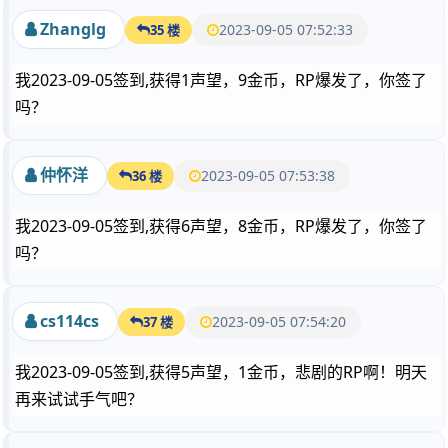
Zhanglg
2023-09-05 07:52:33
35 楼
我2023-09-05签到,获得1声望，9金币，RP爆发了，你签了
吗？
仲怀洋
2023-09-05 07:53:38
36 楼
我2023-09-05签到,获得6声望，8金币，RP爆发了，你签了
吗？
cs114cs
2023-09-05 07:54:20
37 楼
我2023-09-05签到,获得5声望，1金币，悲剧的RP啊！明天
再来试试手气吧？