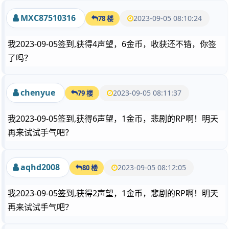
MXC87510316
2023-09-05 08:10:24
78 楼
我2023-09-05签到,获得4声望，6金币，收获还不错，你签
了吗？
chenyue
2023-09-05 08:11:37
79 楼
我2023-09-05签到,获得6声望，1金币，悲剧的RP啊！明天
再来试试手气吧？
aqhd2008
2023-09-05 08:12:05
80 楼
我2023-09-05签到,获得2声望，1金币，悲剧的RP啊！明天
再来试试手气吧？