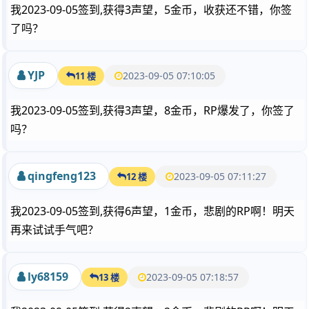
我2023-09-05签到,获得3声望，5金币，收获还不错，你签
了吗？
YJP
2023-09-05 07:10:05
11 楼
我2023-09-05签到,获得3声望，8金币，RP爆发了，你签了
吗？
qingfeng123
2023-09-05 07:11:27
12 楼
我2023-09-05签到,获得6声望，1金币，悲剧的RP啊！明天
再来试试手气吧？
ly68159
2023-09-05 07:18:57
13 楼