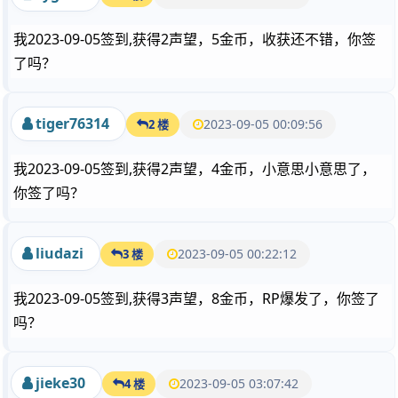
我2023-09-05签到,获得2声望，5金币，收获还不错，你签
了吗？
tiger76314
2023-09-05 00:09:56
2 楼
我2023-09-05签到,获得2声望，4金币，小意思小意思了，
你签了吗？
liudazi
2023-09-05 00:22:12
3 楼
我2023-09-05签到,获得3声望，8金币，RP爆发了，你签了
吗？
jieke30
2023-09-05 03:07:42
4 楼