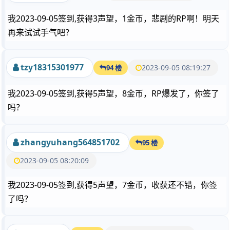
我2023-09-05签到,获得3声望，1金币，悲剧的RP啊！明天
再来试试手气吧？
tzy18315301977
2023-09-05 08:19:27
94 楼
我2023-09-05签到,获得5声望，8金币，RP爆发了，你签了
吗？
zhangyuhang564851702
95 楼
2023-09-05 08:20:09
我2023-09-05签到,获得5声望，7金币，收获还不错，你签
了吗？