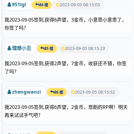
951lgl
2023-09-05 08:15:03
84 楼
我2023-09-05签到,获得6声望，3金币，小意思小意思了，
你签了吗？
理想小丑
2023-09-05 08:15:23
85 楼
我2023-09-05签到,获得2声望，7金币，收获还不错，你签
了吗？
zhengwanzi
2023-09-05 08:15:52
86 楼
我2023-09-05签到,获得6声望，2金币，悲剧的RP啊！明天
再来试试手气吧？