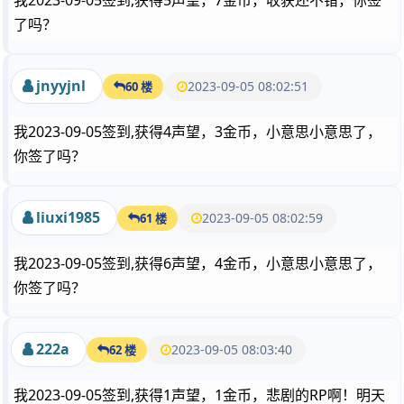
我2023-09-05签到,获得5声望，7金币，收获还不错，你签
了吗？
jnyyjnl
2023-09-05 08:02:51
60 楼
我2023-09-05签到,获得4声望，3金币，小意思小意思了，
你签了吗？
liuxi1985
2023-09-05 08:02:59
61 楼
我2023-09-05签到,获得6声望，4金币，小意思小意思了，
你签了吗？
222a
2023-09-05 08:03:40
62 楼
我2023-09-05签到,获得1声望，1金币，悲剧的RP啊！明天