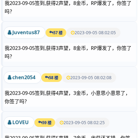
我2023-09-05签到,获得2声望，8金币，RP爆发了，你签了
吗？
Juventus87
2023-09-05 08:02:05
57 楼
我2023-09-05签到,获得3声望，8金币，RP爆发了，你签了
吗？
chen2054
2023-09-05 08:02:08
58 楼
我2023-09-05签到,获得4声望，3金币，小意思小意思了，
你签了吗？
LOVEU
2023-09-05 08:02:25
59 楼