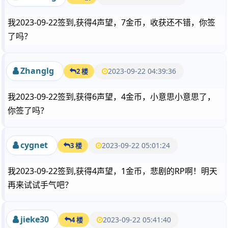
我2023-09-22签到,获得4声望，7金币，收获还不错，你签
了吗？
Zhanglg
2023-09-22 04:39:36
2 楼
我2023-09-22签到,获得6声望，4金币，小意思小意思了，
你签了吗？
cygnet
2023-09-22 05:01:24
3 楼
我2023-09-22签到,获得4声望，1金币，悲剧的RP啊！明天
再来试试手气吧？
jieke30
2023-09-22 05:41:40
4 楼