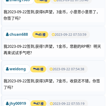
我2023-09-22签到,获得6声望，3金币，小意思小意思了，
你签了吗？
chuan688
2023-09-22 07:53:59
45 楼
我2023-09-22签到,获得1声望，1金币，悲剧的RP啊！明天
再来试试手气吧？
weidong
2023-09-22 07:54:38
46 楼
我2023-09-22签到,获得3声望，7金币，收获还不错，你签
了吗？
jhy00919
2023-09-22 07:55:19
47 楼