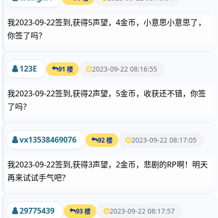
我2023-09-22签到,获得5声望，4金币，小意思小意思了，
你签了吗？
123E
2023-09-22 08:16:55
91 楼
我2023-09-22签到,获得2声望，5金币，收获还不错，你签
了吗？
vx13538469076
2023-09-22 08:17:05
92 楼
我2023-09-22签到,获得3声望，2金币，悲剧的RP啊！明天
再来试试手气吧？
29775439
2023-09-22 08:17:57
93 楼