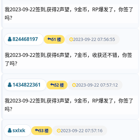
我2023-09-22签到,获得2声望，9金币，RP爆发了，你签了
吗？
824468197
2023-09-22 07:56:55
51 楼
我2023-09-22签到,获得6声望，7金币，收获还不错，你签
了吗？
1434822361
2023-09-22 07:57:12
52 楼
我2023-09-22签到,获得3声望，9金币，RP爆发了，你签了
吗？
sxlxk
2023-09-22 07:57:16
53 楼