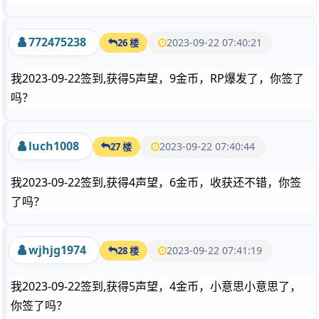
772475238
2023-09-22 07:40:21
26 楼
我2023-09-22签到,获得5声望，9金币，RP爆发了，你签了
吗？
luch1008
2023-09-22 07:40:44
27 楼
我2023-09-22签到,获得4声望，6金币，收获还不错，你签
了吗？
wjhjg1974
2023-09-22 07:41:19
28 楼
我2023-09-22签到,获得5声望，4金币，小意思小意思了，
你签了吗？