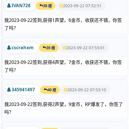
IVAN728
2023-09-22 07:52:51
38 楼
我2023-09-22签到,获得1声望，6金币，收获还不错，你签
了吗？
cscrahxm
2023-09-22 07:53:01
39 楼
我2023-09-22签到,获得4声望，7金币，收获还不错，你签
了吗？
345941497
2023-09-22 07:53:10
40 楼
我2023-09-22签到,获得2声望，9金币，RP爆发了，你签了
吗？