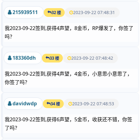
215939511
2023-09-22 07:48:31
32 楼
我2023-09-22签到,获得4声望，8金币，RP爆发了，你签了
吗？
183360dh
2023-09-22 07:48:42
33 楼
我2023-09-22签到,获得4声望，4金币，小意思小意思了，
你签了吗？
davidwdp
2023-09-22 07:48:53
34 楼
我2023-09-22签到,获得6声望，5金币，收获还不错，你签
了吗？