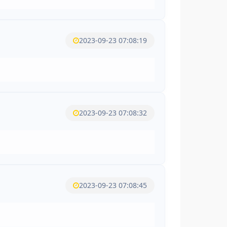
2023-09-23 07:08:19
2023-09-23 07:08:32
2023-09-23 07:08:45