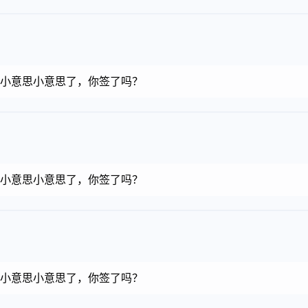
金币，小意思小意思了，你签了吗？
金币，小意思小意思了，你签了吗？
金币，小意思小意思了，你签了吗？