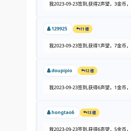
我2023-09-23签到,获得2声望，3
129925
11 楼
我2023-09-23签到,获得1声望，7
doupipio
12 楼
我2023-09-23签到,获得6声望，1
hongtao6
13 楼
我2023-09-23签到,获得6声望，5