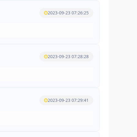
2023-09-23 07:26:25
2023-09-23 07:28:28
2023-09-23 07:29:41