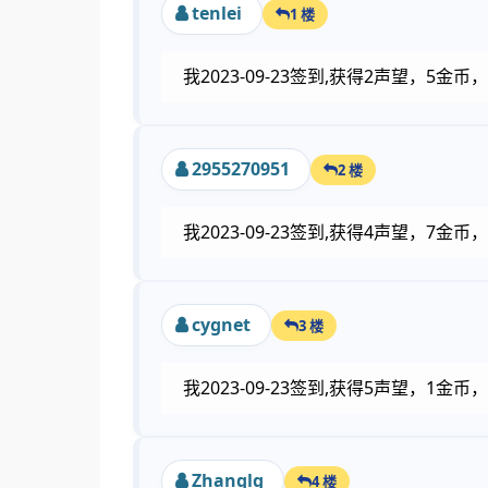
tenlei
1 楼
我2023-09-23签到,获得2声望，5
2955270951
2 楼
我2023-09-23签到,获得4声望，7
cygnet
3 楼
我2023-09-23签到,获得5声望，1
Zhanglg
4 楼