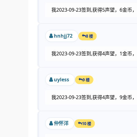
我2023-09-23签到,获得5声望，6
hnhjj72
8 楼
我2023-09-23签到,获得4声望，1
uyless
9 楼
我2023-09-23签到,获得4声望，9金
仲怀洋
10 楼