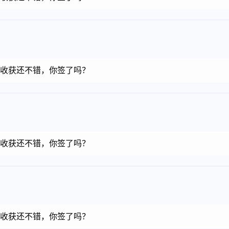
金币，收获还不错，你签了吗？
金币，收获还不错，你签了吗？
金币，收获还不错，你签了吗？