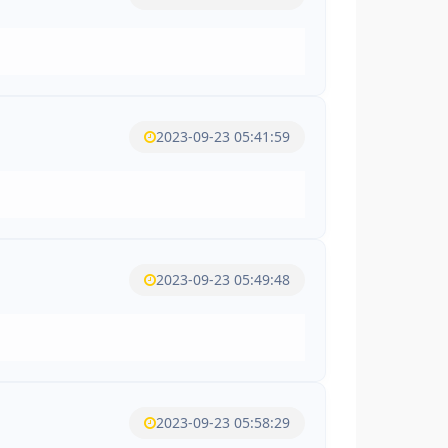
2023-09-23 05:41:59
2023-09-23 05:49:48
2023-09-23 05:58:29