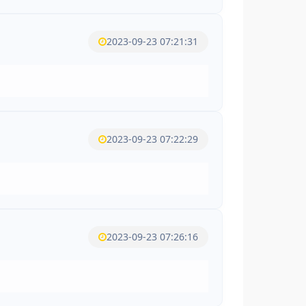
2023-09-23 07:21:31
2023-09-23 07:22:29
2023-09-23 07:26:16