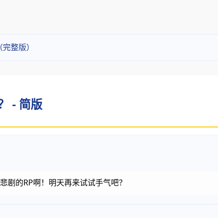
？（完整版）
？ - 简版
金币，悲剧的RP啊！明天再来试试手气吧？