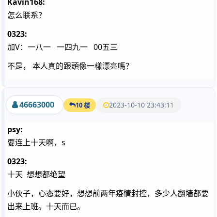
Kavin168:
怎么联系？
0323:
加V：一八一 一四九一 00五三
不是， 本人真的跟頭像一樣漂亮嗎？
46663000
2023-10-10 23:43:11
10 楼
psy:
要连上十天啊，s
0323:
十天 想想都绝望
小伙子，心态要好，想想前两年疫情封控，多少人翻墙都要
出来上班。十天而已。