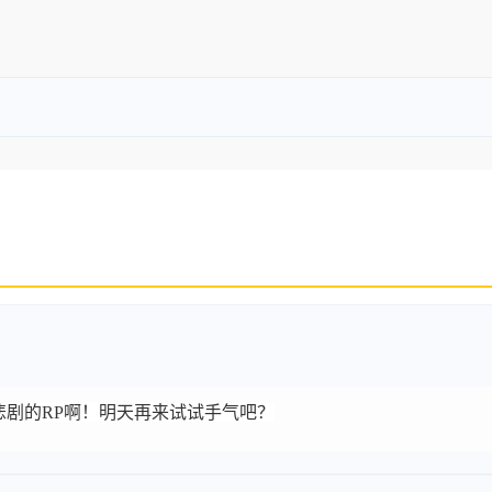
）
金币，悲剧的RP啊！明天再来试试手气吧？