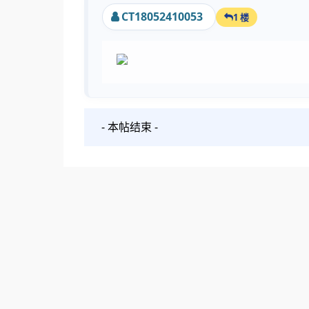
CT18052410053
1 楼
- 本帖结束 -