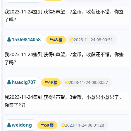
我2023-11-24签到,获得5声望，7金币，收获还不错，你签
了吗？
15369814058
2023-11-24 08:00:51
48 楼
我2023-11-24签到,获得6声望，7金币，收获还不错，你签
了吗？
huaclg707
2023-11-24 08:00:57
49 楼
我2023-11-24签到,获得4声望，3金币，小意思小意思了，
你签了吗？
weidong
2023-11-24 08:01:28
50 楼