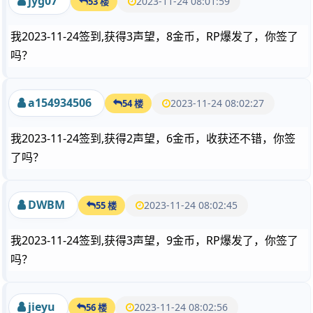
jyg07
2023-11-24 08:01:59
53 楼
我2023-11-24签到,获得3声望，8金币，RP爆发了，你签了
吗？
a154934506
2023-11-24 08:02:27
54 楼
我2023-11-24签到,获得2声望，6金币，收获还不错，你签
了吗？
DWBM
2023-11-24 08:02:45
55 楼
我2023-11-24签到,获得3声望，9金币，RP爆发了，你签了
吗？
jieyu
2023-11-24 08:02:56
56 楼