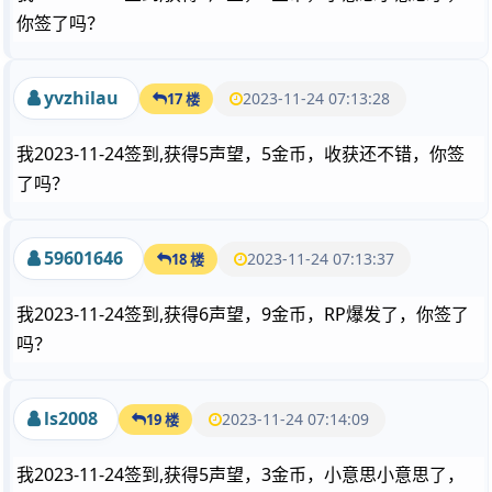
你签了吗？
yvzhilau
2023-11-24 07:13:28
17 楼
我2023-11-24签到,获得5声望，5金币，收获还不错，你签
了吗？
59601646
2023-11-24 07:13:37
18 楼
我2023-11-24签到,获得6声望，9金币，RP爆发了，你签了
吗？
ls2008
2023-11-24 07:14:09
19 楼
我2023-11-24签到,获得5声望，3金币，小意思小意思了，