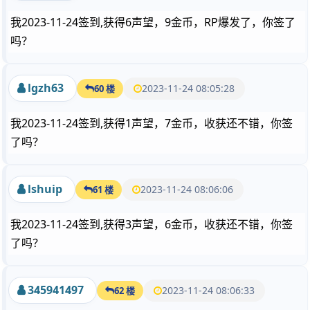
我2023-11-24签到,获得6声望，9金币，RP爆发了，你签了
吗？
lgzh63
2023-11-24 08:05:28
60 楼
我2023-11-24签到,获得1声望，7金币，收获还不错，你签
了吗？
lshuip
2023-11-24 08:06:06
61 楼
我2023-11-24签到,获得3声望，6金币，收获还不错，你签
了吗？
345941497
2023-11-24 08:06:33
62 楼