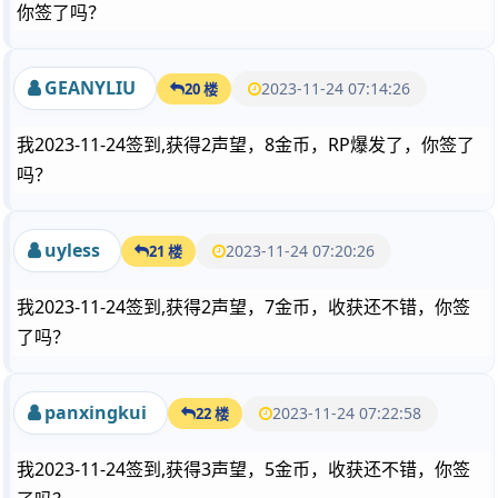
你签了吗？
GEANYLIU
2023-11-24 07:14:26
20 楼
我2023-11-24签到,获得2声望，8金币，RP爆发了，你签了
吗？
uyless
2023-11-24 07:20:26
21 楼
我2023-11-24签到,获得2声望，7金币，收获还不错，你签
了吗？
panxingkui
2023-11-24 07:22:58
22 楼
我2023-11-24签到,获得3声望，5金币，收获还不错，你签