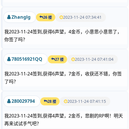
Zhanglg
2023-11-24 07:34:41
26 楼
我2023-11-24签到,获得6声望，4金币，小意思小意思了，
你签了吗？
780516921QQ
2023-11-24 07:41:04
27 楼
我2023-11-24签到,获得6声望，7金币，收获还不错，你签
了吗？
280029794
2023-11-24 07:41:15
28 楼
我2023-11-24签到,获得4声望，2金币，悲剧的RP啊！明天
再来试试手气吧？