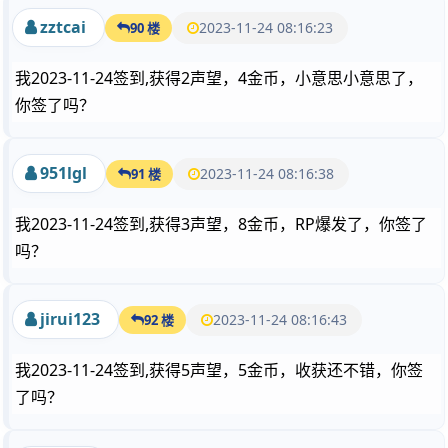
zztcai
2023-11-24 08:16:23
90 楼
我2023-11-24签到,获得2声望，4金币，小意思小意思了，
你签了吗？
951lgl
2023-11-24 08:16:38
91 楼
我2023-11-24签到,获得3声望，8金币，RP爆发了，你签了
吗？
jirui123
2023-11-24 08:16:43
92 楼
我2023-11-24签到,获得5声望，5金币，收获还不错，你签
了吗？