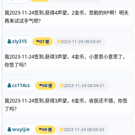
我2023-11-24签到,获得4声望，2金币，悲剧的RP啊！明天
再来试试手气吧？
zly315
2023-11-24 08:03:41
57 楼
我2023-11-24签到,获得3声望，4金币，小意思小意思了，
你签了吗？
cs114cs
2023-11-24 08:04:21
58 楼
我2023-11-24签到,获得3声望，6金币，收获还不错，你签
了吗？
wuyijie
2023-11-24 08:04:33
59 楼