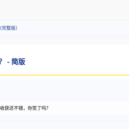
？（完整版）
？ - 简版
金币，收获还不错，你签了吗？