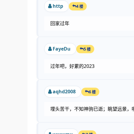
http
4 楼
回家过年
FayeDu
5 楼
过年吧，好累的2023
aqhd2008
6 楼
埋头苦干，不知神驹已逝；眺望远景，