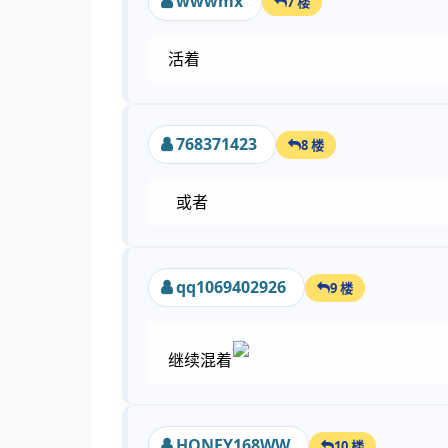
wwwmx
7 楼
活着
768371423
8 楼
或者
qq1069402926
9 楼
继续混着
HONEY168WW
10 楼