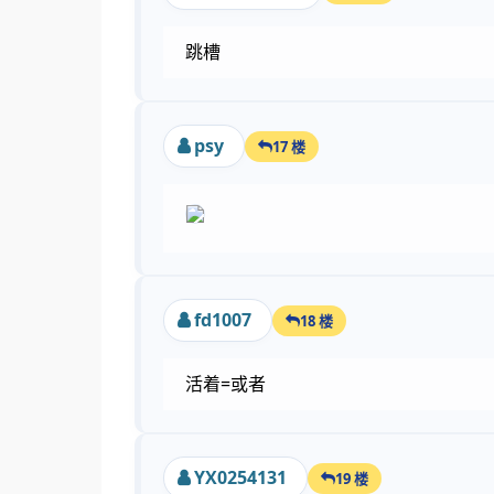
跳槽
psy
17 楼
fd1007
18 楼
活着=或者
YX0254131
19 楼