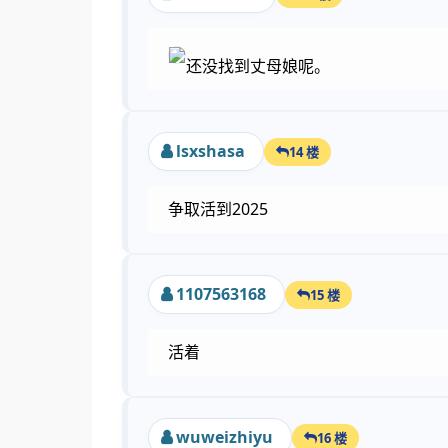
还没找到丈母娘呢。
lsxshasa
14 楼
争取活到2025
1107563168
15 楼
活着
wuweizhiyu
16 楼