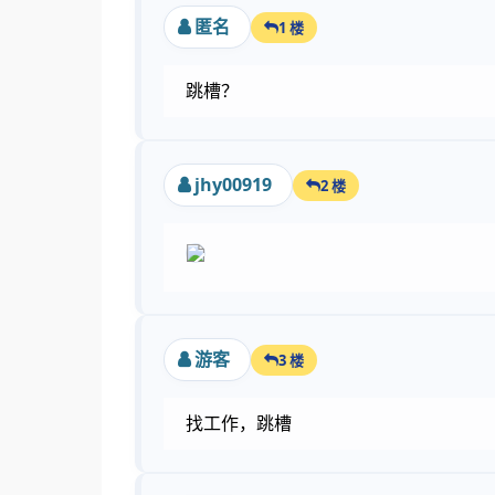
匿名
1 楼
跳槽？
jhy00919
2 楼
游客
3 楼
找工作，跳槽