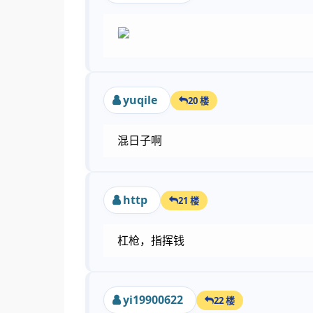
yuqile
20 楼
混日子啊
http
21 楼
杠枪，指挥钱
yi19900622
22 楼