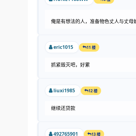
俺是有想法的人，准备物色丈人与丈母
eric1015
11 楼
抓紧毁灭吧，好累
liuxi1985
12 楼
继续还贷款
492765901
13 楼