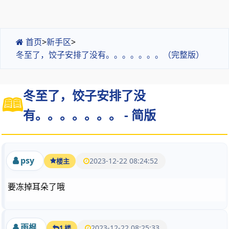
首页
>
新手区
>
冬至了，饺子安排了没有。。。。。。。（完整版）
冬至了，饺子安排了没
有。。。。。。。 - 简版
psy
2023-12-22 08:24:52
楼主
要冻掉耳朵了哦
雨枫
2023-12-22 08:25:33
1 楼