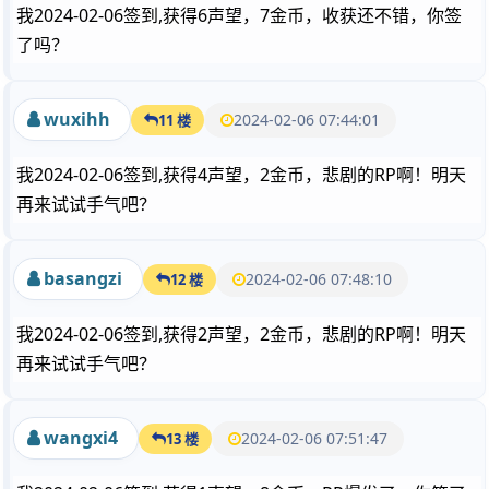
我2024-02-06签到,获得6声望，7金币，收获还不错，你签
了吗？
wuxihh
2024-02-06 07:44:01
11 楼
我2024-02-06签到,获得4声望，2金币，悲剧的RP啊！明天
再来试试手气吧？
basangzi
2024-02-06 07:48:10
12 楼
我2024-02-06签到,获得2声望，2金币，悲剧的RP啊！明天
再来试试手气吧？
wangxi4
2024-02-06 07:51:47
13 楼