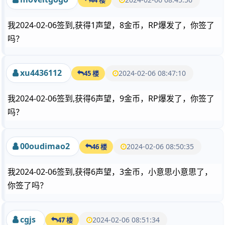
我2024-02-06签到,获得1声望，8金币，RP爆发了，你签了
吗？
xu4436112
2024-02-06 08:47:10
45 楼
我2024-02-06签到,获得6声望，9金币，RP爆发了，你签了
吗？
00oudimao2
2024-02-06 08:50:35
46 楼
我2024-02-06签到,获得6声望，3金币，小意思小意思了，
你签了吗？
cgjs
2024-02-06 08:51:34
47 楼