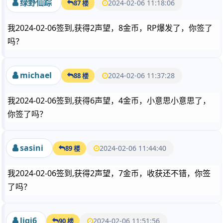
绿野仙踪
2024-02-06 11:18:06
87 楼
我2024-02-06签到,获得2声望，8金币，RP爆发了，你签了
吗？
michael
2024-02-06 11:37:28
88 楼
我2024-02-06签到,获得6声望，4金币，小意思小意思了，
你签了吗？
sasini
2024-02-06 11:44:40
89 楼
我2024-02-06签到,获得2声望，7金币，收获还不错，你签
了吗？
liqi6
2024-02-06 11:51:56
90 楼