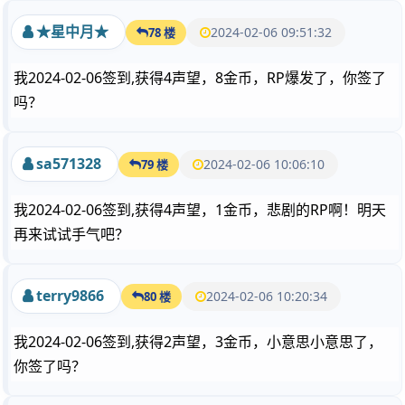
★星中月★
2024-02-06 09:51:32
78 楼
我2024-02-06签到,获得4声望，8金币，RP爆发了，你签了
吗？
sa571328
2024-02-06 10:06:10
79 楼
我2024-02-06签到,获得4声望，1金币，悲剧的RP啊！明天
再来试试手气吧？
terry9866
2024-02-06 10:20:34
80 楼
我2024-02-06签到,获得2声望，3金币，小意思小意思了，
你签了吗？