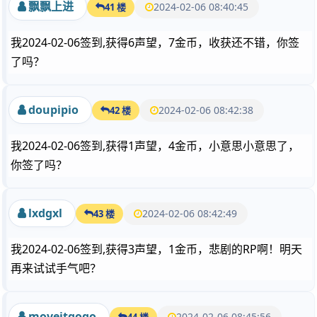
飘飘上进
2024-02-06 08:40:45
41 楼
我2024-02-06签到,获得6声望，7金币，收获还不错，你签
了吗？
doupipio
2024-02-06 08:42:38
42 楼
我2024-02-06签到,获得1声望，4金币，小意思小意思了，
你签了吗？
lxdgxl
2024-02-06 08:42:49
43 楼
我2024-02-06签到,获得3声望，1金币，悲剧的RP啊！明天
再来试试手气吧？
moveitgogo
2024-02-06 08:45:56
44 楼