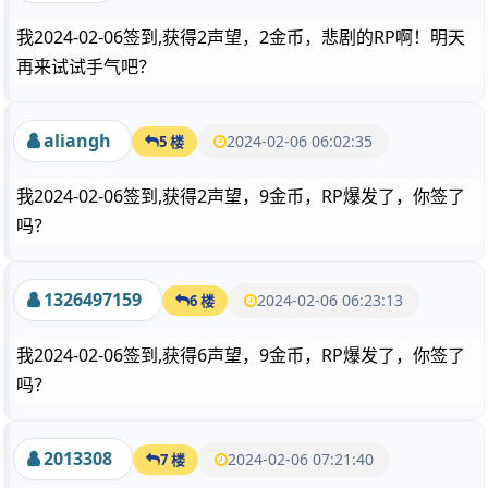
我2024-02-06签到,获得2声望，2金币，悲剧的RP啊！明天
再来试试手气吧？
aliangh
2024-02-06 06:02:35
5 楼
我2024-02-06签到,获得2声望，9金币，RP爆发了，你签了
吗？
1326497159
2024-02-06 06:23:13
6 楼
我2024-02-06签到,获得6声望，9金币，RP爆发了，你签了
吗？
2013308
2024-02-06 07:21:40
7 楼