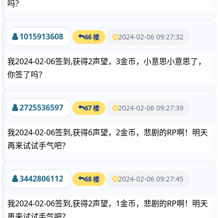
吗？
1015913608
2024-02-06 09:27:32
66 楼
我2024-02-06签到,获得2声望，3金币，小意思小意思了，
你签了吗？
2725536597
2024-02-06 09:27:39
67 楼
我2024-02-06签到,获得6声望，2金币，悲剧的RP啊！明天
再来试试手气吧？
3442806112
2024-02-06 09:27:45
68 楼
我2024-02-06签到,获得2声望，1金币，悲剧的RP啊！明天
再来试试手气吧？