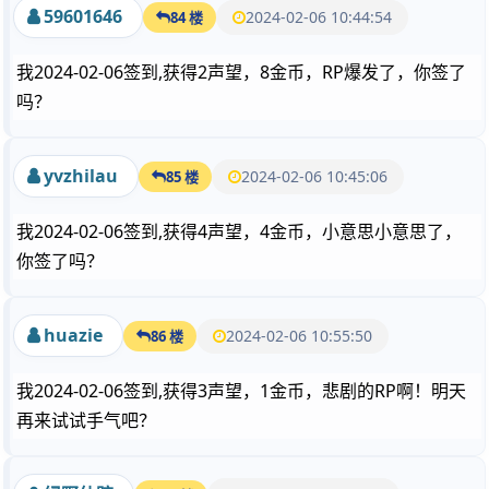
59601646
2024-02-06 10:44:54
84 楼
我2024-02-06签到,获得2声望，8金币，RP爆发了，你签了
吗？
yvzhilau
2024-02-06 10:45:06
85 楼
我2024-02-06签到,获得4声望，4金币，小意思小意思了，
你签了吗？
huazie
2024-02-06 10:55:50
86 楼
我2024-02-06签到,获得3声望，1金币，悲剧的RP啊！明天
再来试试手气吧？