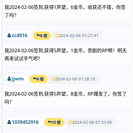
我2024-02-06签到,获得1声望，6金币，收获还不错，你签
了吗？
zc4916
2024-02-06 07:27:41
8 楼
我2024-02-06签到,获得5声望，1金币，悲剧的RP啊！明天
再来试试手气吧？
jjwm
2024-02-06 07:28:19
9 楼
我2024-02-06签到,获得5声望，8金币，RP爆发了，你签了
吗？
1039452916
2024-02-06 07:33:06
10 楼