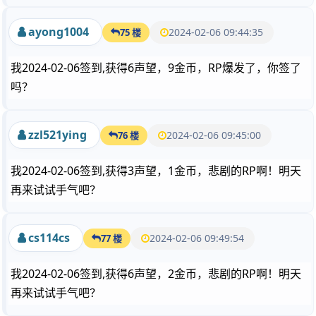
ayong1004
2024-02-06 09:44:35
75 楼
我2024-02-06签到,获得6声望，9金币，RP爆发了，你签了
吗？
zzl521ying
2024-02-06 09:45:00
76 楼
我2024-02-06签到,获得3声望，1金币，悲剧的RP啊！明天
再来试试手气吧？
cs114cs
2024-02-06 09:49:54
77 楼
我2024-02-06签到,获得6声望，2金币，悲剧的RP啊！明天
再来试试手气吧？